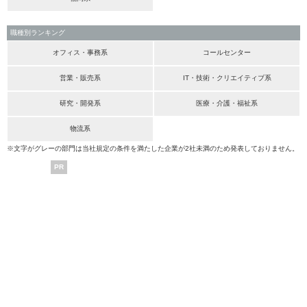
職種別ランキング
オフィス・事務系
コールセンター
営業・販売系
IT・技術・クリエイティブ系
研究・開発系
医療・介護・福祉系
物流系
※文字がグレーの部門は当社規定の条件を満たした企業が2社未満のため発表しておりません。
PR