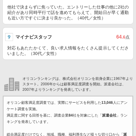
他社で決まらずに焦っていた。エントリーした仕事の他に2社の
紹介があり同時平行で話を進めてもらえて、開始日が早く通勤
も近い方ですぐに決まり良かった。（40代／女性）
マイナビスタッフ
64
.6
点
対応もあたたかくて、良い求人情報をたくさん提示してくださ
いました。（30代／女性）
オリコンランキングは、株式会社オリコンを前身企業に1967年より
スタート。2006年からは顧客満足度調査を開始。派遣会社は、
2007年よりランキングを発表しています。
オリコン顧客満足度調査では、実際にサービスを利用した
13,046
人にアン
ケート調査を実施。
満足度に関する回答を基に、調査企業
84
社を対象にした「
派遣会社
」ラン
キングを発表しています。
総合満足度だけでなく、地域、職種、福利厚生など様々な切り口から「
派