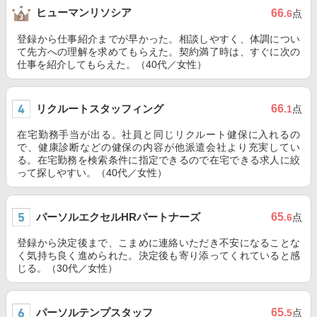
ヒューマンリソシア
66
.6
点
登録から仕事紹介までが早かった。相談しやすく、体調につい
て先方への理解を求めてもらえた。契約満了時は、すぐに次の
仕事を紹介してもらえた。（40代／女性）
リクルートスタッフィング
66
.1
点
在宅勤務手当が出る。社員と同じリクルート健保に入れるの
で、健康診断などの健保の内容が他派遣会社より充実してい
る。在宅勤務を検索条件に指定できるので在宅できる求人に絞
って探しやすい。（40代／女性）
パーソルエクセルHRパートナーズ
65
.6
点
登録から決定後まで、こまめに連絡いただき不安になることな
く気持ち良く進められた。決定後も寄り添ってくれていると感
じる。（30代／女性）
パーソルテンプスタッフ
65
.5
点