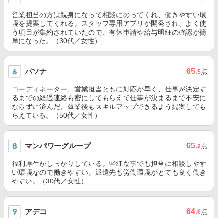
営業担当の方は親身になって相談にのってくれ、働きやすい環
境を提案してくれる。スタッフ専用アプリが開発され、よく使
う項目が集約されていたので、有休申請や給与明細の確認が簡
単になった。（30代／女性）
パソナ
65
.5
点
コーディネーター、営業担当ともに対応が早く、仕事が決定す
るまでの経過連絡も密にしてもらえて仕事が決まるまで不安に
ならずに済んだ。就業後もスキルアップできるよう提案しても
らえている。（50代／女性）
マンパワーグループ
65
.2
点
福利厚生がしっかりしている。些細な事でも担当に相談しやす
い環境なので働きやすい。派遣先も労働環境がとても良く働き
やすい。（30代／女性）
アデコ
64
.6
点