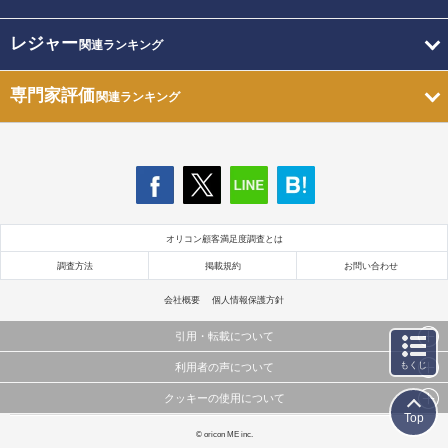
レジャー
関連ランキング
専門家評価
関連ランキング
オリコン顧客満足度調査とは
調査方法
掲載規約
お問い合わせ
会社概要
個人情報保護方針
引用・転載について
もくじ
利用者の声について
当サイトで公開されている情報（文字、写真、イラスト、画像データ等）及びこれらの配置・
編集および構造などについての著作権は株式会社oricon MEに帰属しております。
クッキーの使用について
当サイトに掲載している内容はすべてサービスの利用者が提出された見解・感想です。
これらの情報を権利者の許可なく無断転載・複製などの二次利用を行うことは固く禁じており
Top
弊社が内容について正確性を含め一切保証するものではありません。
ます。
このサイトでは Cookie を使用して、ユーザーに合わせたコンテンツや広告の表示、ソーシャル
© oricon ME inc.
弊社の見解・ 意見ではないことをご理解いただいた上でご覧ください。