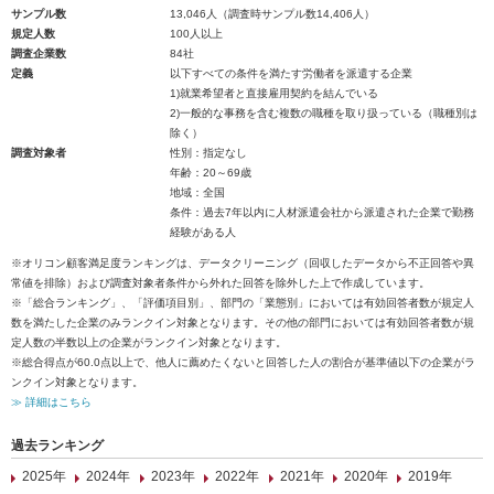
サンプル数
13,046人（調査時サンプル数14,406人）
規定人数
100人以上
調査企業数
84社
定義
以下すべての条件を満たす労働者を派遣する企業
1)就業希望者と直接雇用契約を結んでいる
2)一般的な事務を含む複数の職種を取り扱っている（職種別は
除く）
調査対象者
性別：指定なし
年齢：20～69歳
地域：全国
条件：過去7年以内に人材派遣会社から派遣された企業で勤務
経験がある人
※オリコン顧客満足度ランキングは、データクリーニング（回収したデータから不正回答や異
常値を排除）および調査対象者条件から外れた回答を除外した上で作成しています。
※「総合ランキング」、「評価項目別」、部門の「業態別」においては有効回答者数が規定人
数を満たした企業のみランクイン対象となります。その他の部門においては有効回答者数が規
定人数の半数以上の企業がランクイン対象となります。
※総合得点が60.0点以上で、他人に薦めたくないと回答した人の割合が基準値以下の企業がラ
ンクイン対象となります。
≫ 詳細はこちら
過去ランキング
2025年
2024年
2023年
2022年
2021年
2020年
2019年