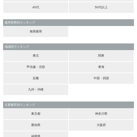
40代
50代以上
雇用形態別ランキング
無期雇用
地域別ランキング
東北
関東
甲信越・北陸
東海
近畿
中国・四国
九州・沖縄
主要都市別ランキング
東京都
神奈川県
愛知県
大阪府
福岡県