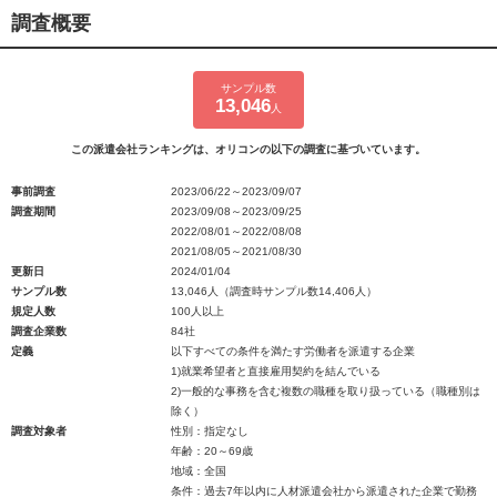
調査概要
サンプル数
13,046
人
この派遣会社ランキングは、オリコンの以下の調査に基づいています。
事前調査
2023/06/22～2023/09/07
調査期間
2023/09/08～2023/09/25
2022/08/01～2022/08/08
2021/08/05～2021/08/30
更新日
2024/01/04
サンプル数
13,046人（調査時サンプル数14,406人）
規定人数
100人以上
調査企業数
84社
定義
以下すべての条件を満たす労働者を派遣する企業
1)就業希望者と直接雇用契約を結んでいる
2)一般的な事務を含む複数の職種を取り扱っている（職種別は
除く）
調査対象者
性別：指定なし
年齢：20～69歳
地域：全国
条件：過去7年以内に人材派遣会社から派遣された企業で勤務