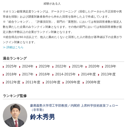
経験がある人
※オリコン顧客満足度ランキングは、データクリーニング（回収したデータから不正回答や異
常値を排除）および調査対象者条件から外れた回答を除外した上で作成しています。
※「総合ランキング」、「評価項目別」、部門の「業態別」においては有効回答者数が規定人
数を満たした企業のみランクイン対象となります。その他の部門においては有効回答者数が規
定人数の半数以上の企業がランクイン対象となります。
※総合得点が60.0点以上で、他人に薦めたくないと回答した人の割合が基準値以下の企業がラ
ンクイン対象となります。
≫ 詳細はこちら
過去ランキング
2025年
2024年
2023年
2022年
2021年
2020年
2019年
2018年
2017年
2016年
2014-2015年
2014年度
2013年度
2012年度
2011年度
2010年度
2009年度
2008年度
ランキング監修
慶應義塾大学理工学部教授／内閣府 上席科学技術政策フェロー
（非常勤）
鈴木秀男