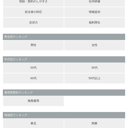
登録・契約のしやすさ
社内研修
担当者の対応
情報提供
交渉力
福利厚生
男女別ランキング
男性
女性
年代別ランキング
20代
30代
40代
50代以上
雇用形態別ランキング
無期雇用
地域別ランキング
東北
関東