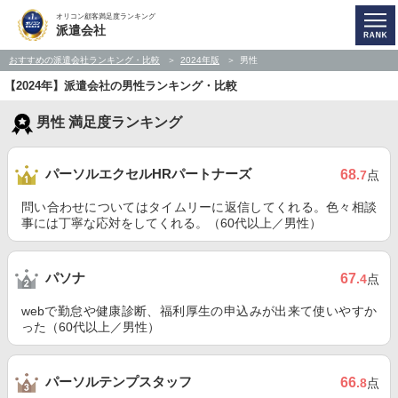
オリコン顧客満足度ランキング
派遣会社
おすすめの派遣会社ランキング・比較
2024年版
男性
【2024年】派遣会社の男性ランキング・比較
男性 満足度ランキング
パーソルエクセルHRパートナーズ
68
.7
点
問い合わせについてはタイムリーに返信してくれる。色々相談
事には丁寧な応対をしてくれる。（60代以上／男性）
パソナ
67
.4
点
webで勤怠や健康診断、福利厚生の申込みが出来て使いやすか
った（60代以上／男性）
パーソルテンプスタッフ
66
.8
点