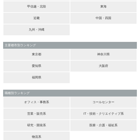
甲信越・北陸
東海
近畿
中国・四国
九州・沖縄
主要都市別ランキング
東京都
神奈川県
愛知県
大阪府
福岡県
職種別ランキング
オフィス・事務系
コールセンター
営業・販売系
IT・技術・クリエイティブ系
研究・開発系
医療・介護・福祉系
物流系