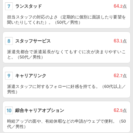
ランスタッド
64
.2
点
担当スタッフの対応のよさ（定期的に個別に面談したり要望を
聞いたりしてくれた）。（50代／男性）
スタッフサービス
63
.1
点
派遣先都合で派遣延長がなくてもすぐに次が決まりやすいこ
と。（50代／男性）
キャリアリンク
62
.7
点
派遣スタッフに対するフォローに好感を持てる。（60代以上／
男性）
綜合キャリアオプション
62
.5
点
時給アップの面や、有給休暇などの申請がウェブで便利。（50
代／男性）