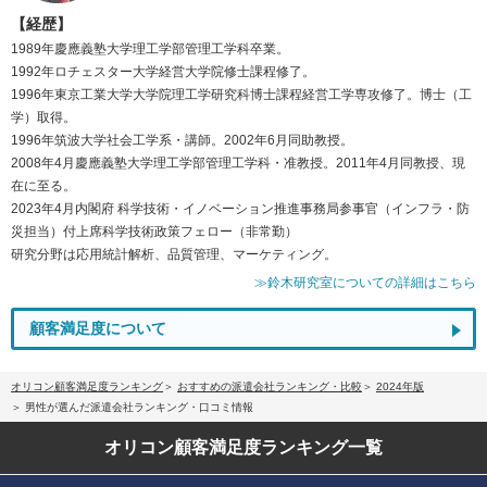
【経歴】
1989年慶應義塾大学理工学部管理工学科卒業。
1992年ロチェスター大学経営大学院修士課程修了。
1996年東京工業大学大学院理工学研究科博士課程経営工学専攻修了。博士（工
学）取得。
1996年筑波大学社会工学系・講師。2002年6月同助教授。
2008年4月慶應義塾大学理工学部管理工学科・准教授。2011年4月同教授、現
在に至る。
2023年4月内閣府 科学技術・イノベーション推進事務局参事官（インフラ・防
災担当）付上席科学技術政策フェロー（非常勤）
研究分野は応用統計解析、品質管理、マーケティング。
≫鈴木研究室についての詳細はこちら
顧客満足度について
オリコン顧客満足度ランキング
おすすめの派遣会社ランキング・比較
2024年版
男性が選んだ派遣会社ランキング・口コミ情報
オリコン顧客満足度
ランキング一覧