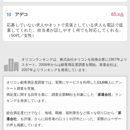
アデコ
65
.8
点
応募していない求人やネットで見落としている求人も電話で提
案してくれた。担当者が話しやすく何でも対応してくれる。
（50代／女性）
オリコンランキングは、株式会社オリコンを前身企業に1967年より
スタート。2006年からは顧客満足度調査を開始。派遣会社は、
2007年よりランキングを発表しています。
オリコン顧客満足度調査では、実際にサービスを利用した
13,046
人にアン
ケート調査を実施。
満足度に関する回答を基に、調査企業
84
社を対象にした「
派遣会社
」ラン
キングを発表しています。
総合満足度だけでなく、地域、職種、福利厚生など様々な切り口から「
派
遣会社
」を評価。さらに回答者の口コミや評判といった、実際のユーザー
の声も掲載しています。