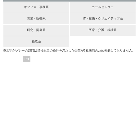
オフィス・事務系
コールセンター
営業・販売系
IT・技術・クリエイティブ系
研究・開発系
医療・介護・福祉系
物流系
※文字がグレーの部門は当社規定の条件を満たした企業が2社未満のため発表しておりません。
PR