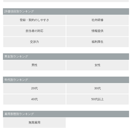
評価項目別ランキング
登録・契約のしやすさ
社内研修
担当者の対応
情報提供
交渉力
福利厚生
男女別ランキング
男性
女性
年代別ランキング
20代
30代
40代
50代以上
雇用形態別ランキング
無期雇用