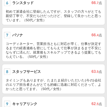
ランスタッド
66
.7
点
初めて派遣会社に登録したんですが、スタッフの方々がとても
親切丁寧で、不安だらけだったけど、登録して良かったと思っ
ています。（50代／女性）
パソナ
66
.4
点
コーディネーター、営業担当ともに対応が早く、仕事が決定す
るまでの経過連絡も密にしてもらえて仕事が決まるまで不安に
ならずに済んだ。就業後もスキルアップできるよう提案しても
らえている。（50代／女性）
スタッフサービス
63
.5
点
タイミングもありますが、たまたま紹介いただいた(今の)会社
のエリア担当者さんがとても的確に迅速に対応くださって、よ
かったと思ってます。（50代／女性）
キャリアリンク
62
.5
点