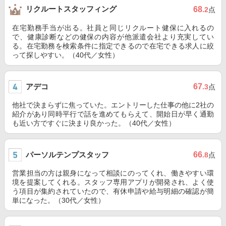
リクルートスタッフィング
68
.2
点
在宅勤務手当が出る。社員と同じリクルート健保に入れるの
で、健康診断などの健保の内容が他派遣会社より充実してい
る。在宅勤務を検索条件に指定できるので在宅できる求人に絞
って探しやすい。（40代／女性）
アデコ
67
.3
点
他社で決まらずに焦っていた。エントリーした仕事の他に2社の
紹介があり同時平行で話を進めてもらえて、開始日が早く通勤
も近い方ですぐに決まり良かった。（40代／女性）
パーソルテンプスタッフ
66
.8
点
営業担当の方は親身になって相談にのってくれ、働きやすい環
境を提案してくれる。スタッフ専用アプリが開発され、よく使
う項目が集約されていたので、有休申請や給与明細の確認が簡
単になった。（30代／女性）