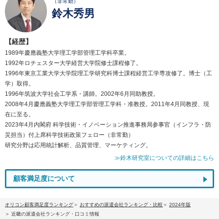
（非常勤）
鈴木秀男
【経歴】
1989年慶應義塾大学理工学部管理工学科卒業。
1992年ロチェスター大学経営大学院修士課程修了。
1996年東京工業大学大学院理工学研究科博士課程経営工学専攻修了。博士（工
学）取得。
1996年筑波大学社会工学系・講師。2002年6月同助教授。
2008年4月慶應義塾大学理工学部管理工学科・准教授。2011年4月同教授、現
在に至る。
2023年4月内閣府 科学技術・イノベーション推進事務局参事官（インフラ・防
災担当）付上席科学技術政策フェロー（非常勤）
研究分野は応用統計解析、品質管理、マーケティング。
≫鈴木研究室についての詳細はこちら
顧客満足度について
オリコン顧客満足度ランキング
おすすめの派遣会社ランキング・比較
2024年版
近畿の派遣会社ランキング・口コミ情報