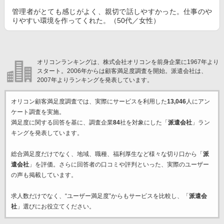
管理者がとても感じがよく、親切で話しやすかった。仕事のや
りやすい環境を作ってくれた。（50代／女性）
オリコンランキングは、株式会社オリコンを前身企業に1967年より
スタート。2006年からは顧客満足度調査を開始。派遣会社は、
2007年よりランキングを発表しています。
オリコン顧客満足度調査では、実際にサービスを利用した
13,046
人にアン
ケート調査を実施。
満足度に関する回答を基に、調査企業
84
社を対象にした「
派遣会社
」ラン
キングを発表しています。
総合満足度だけでなく、地域、職種、福利厚生など様々な切り口から「
派
遣会社
」を評価。さらに回答者の口コミや評判といった、実際のユーザー
の声も掲載しています。
求人数だけでなく、“ユーザー満足度”からもサービスを比較し、「
派遣会
社
」選びにお役立てください。