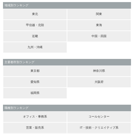
地域別ランキング
東北
関東
甲信越・北陸
東海
近畿
中国・四国
九州・沖縄
主要都市別ランキング
東京都
神奈川県
愛知県
大阪府
福岡県
職種別ランキング
オフィス・事務系
コールセンター
営業・販売系
IT・技術・クリエイティブ系