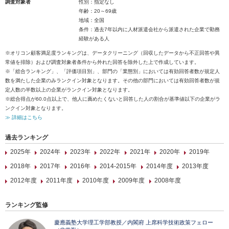
調査対象者
性別：指定なし
年齢：20～69歳
地域：全国
条件：過去7年以内に人材派遣会社から派遣された企業で勤務
経験がある人
※オリコン顧客満足度ランキングは、データクリーニング（回収したデータから不正回答や異
常値を排除）および調査対象者条件から外れた回答を除外した上で作成しています。
※「総合ランキング」、「評価項目別」、部門の「業態別」においては有効回答者数が規定人
数を満たした企業のみランクイン対象となります。その他の部門においては有効回答者数が規
定人数の半数以上の企業がランクイン対象となります。
※総合得点が60.0点以上で、他人に薦めたくないと回答した人の割合が基準値以下の企業がラ
ンクイン対象となります。
≫ 詳細はこちら
過去ランキング
2025年
2024年
2023年
2022年
2021年
2020年
2019年
2018年
2017年
2016年
2014-2015年
2014年度
2013年度
2012年度
2011年度
2010年度
2009年度
2008年度
ランキング監修
慶應義塾大学理工学部教授／内閣府 上席科学技術政策フェロー