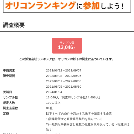
調査概要
サンプル数
13,046
人
この派遣会社ランキングは、オリコンの以下の調査に基づいています。
事前調査
2023/06/22～2023/09/07
調査期間
2023/09/08～2023/09/25
2022/08/01～2022/08/08
2021/08/05～2021/08/30
更新日
2024/01/04
サンプル数
13,046人（調査時サンプル数14,406人）
規定人数
100人以上
調査企業数
84社
定義
以下すべての条件を満たす労働者を派遣する企業
1)就業希望者と直接雇用契約を結んでいる
2)一般的な事務を含む複数の職種を取り扱っている（職種別は
除く）