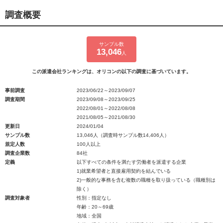
調査概要
サンプル数
13,046
人
この派遣会社ランキングは、オリコンの以下の調査に基づいています。
事前調査
2023/06/22～2023/09/07
調査期間
2023/09/08～2023/09/25
2022/08/01～2022/08/08
2021/08/05～2021/08/30
更新日
2024/01/04
サンプル数
13,046人（調査時サンプル数14,406人）
規定人数
100人以上
調査企業数
84社
定義
以下すべての条件を満たす労働者を派遣する企業
1)就業希望者と直接雇用契約を結んでいる
2)一般的な事務を含む複数の職種を取り扱っている（職種別は
除く）
調査対象者
性別：指定なし
年齢：20～69歳
地域：全国