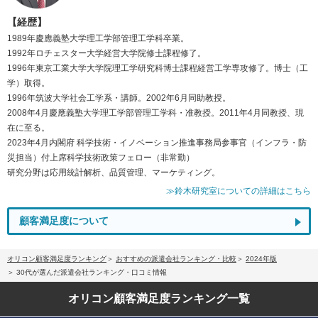
【経歴】
1989年慶應義塾大学理工学部管理工学科卒業。
1992年ロチェスター大学経営大学院修士課程修了。
1996年東京工業大学大学院理工学研究科博士課程経営工学専攻修了。博士（工
学）取得。
1996年筑波大学社会工学系・講師。2002年6月同助教授。
2008年4月慶應義塾大学理工学部管理工学科・准教授。2011年4月同教授、現
在に至る。
2023年4月内閣府 科学技術・イノベーション推進事務局参事官（インフラ・防
災担当）付上席科学技術政策フェロー（非常勤）
研究分野は応用統計解析、品質管理、マーケティング。
≫鈴木研究室についての詳細はこちら
顧客満足度について
オリコン顧客満足度ランキング
おすすめの派遣会社ランキング・比較
2024年版
30代が選んだ派遣会社ランキング・口コミ情報
オリコン顧客満足度
ランキング一覧