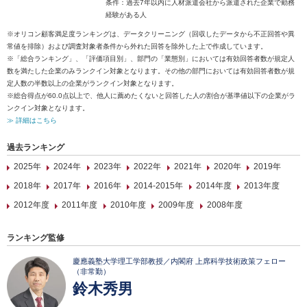
条件：過去7年以内に人材派遣会社から派遣された企業で勤務
経験がある人
※オリコン顧客満足度ランキングは、データクリーニング（回収したデータから不正回答や異
常値を排除）および調査対象者条件から外れた回答を除外した上で作成しています。
※「総合ランキング」、「評価項目別」、部門の「業態別」においては有効回答者数が規定人
数を満たした企業のみランクイン対象となります。その他の部門においては有効回答者数が規
定人数の半数以上の企業がランクイン対象となります。
※総合得点が60.0点以上で、他人に薦めたくないと回答した人の割合が基準値以下の企業がラ
ンクイン対象となります。
≫ 詳細はこちら
過去ランキング
2025年
2024年
2023年
2022年
2021年
2020年
2019年
2018年
2017年
2016年
2014-2015年
2014年度
2013年度
2012年度
2011年度
2010年度
2009年度
2008年度
ランキング監修
慶應義塾大学理工学部教授／内閣府 上席科学技術政策フェロー
（非常勤）
鈴木秀男