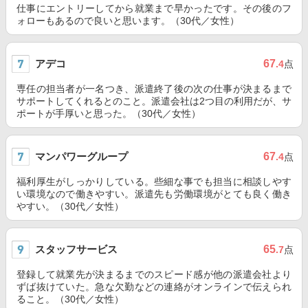
仕事にエントリーしてから就業まで早かったです。その後のフ
ォローもあるので良いと思います。（30代／女性）
アデコ
67
.4
点
専任の担当者が一名つき、派遣終了後の次の仕事が決まるまで
サポートしてくれるとのこと。派遣会社は2つ目の利用だが、サ
ポートが手厚いと思った。（30代／女性）
マンパワーグループ
67
.4
点
福利厚生がしっかりしている。些細な事でも担当に相談しやす
い環境なので働きやすい。派遣先も労働環境がとても良く働き
やすい。（30代／女性）
スタッフサービス
65
.7
点
登録して就業先が決まるまでのスピード感が他の派遣会社より
ずば抜けていた。急な欠勤などの連絡がオンラインで伝えられ
ること。（30代／女性）