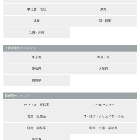
甲信越・北陸
東海
近畿
中国・四国
九州・沖縄
主要都市別ランキング
東京都
神奈川県
愛知県
大阪府
福岡県
職種別ランキング
オフィス・事務系
コールセンター
営業・販売系
IT・技術・クリエイティブ系
研究・開発系
医療・介護・福祉系
物流系