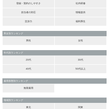
登録・契約のしやすさ
社内研修
担当者の対応
情報提供
交渉力
福利厚生
男女別ランキング
男性
女性
年代別ランキング
20代
30代
40代
50代以上
雇用形態別ランキング
無期雇用
地域別ランキング
東北
関東