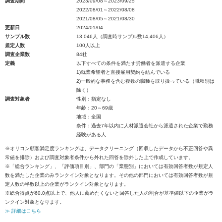
調査期間
2023/09/08～2023/09/25
2022/08/01～2022/08/08
2021/08/05～2021/08/30
更新日
2024/01/04
サンプル数
13,046人（調査時サンプル数14,406人）
規定人数
100人以上
調査企業数
84社
定義
以下すべての条件を満たす労働者を派遣する企業
1)就業希望者と直接雇用契約を結んでいる
2)一般的な事務を含む複数の職種を取り扱っている（職種別は
除く）
調査対象者
性別：指定なし
年齢：20～69歳
地域：全国
条件：過去7年以内に人材派遣会社から派遣された企業で勤務
経験がある人
※オリコン顧客満足度ランキングは、データクリーニング（回収したデータから不正回答や異
常値を排除）および調査対象者条件から外れた回答を除外した上で作成しています。
※「総合ランキング」、「評価項目別」、部門の「業態別」においては有効回答者数が規定人
数を満たした企業のみランクイン対象となります。その他の部門においては有効回答者数が規
定人数の半数以上の企業がランクイン対象となります。
※総合得点が60.0点以上で、他人に薦めたくないと回答した人の割合が基準値以下の企業がラ
ンクイン対象となります。
≫ 詳細はこちら