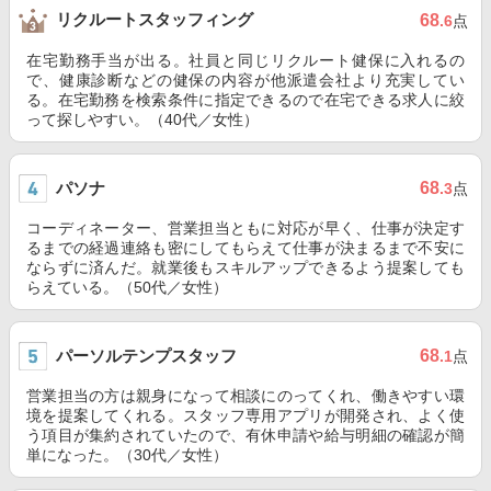
リクルートスタッフィング
68
.6
点
在宅勤務手当が出る。社員と同じリクルート健保に入れるの
で、健康診断などの健保の内容が他派遣会社より充実してい
る。在宅勤務を検索条件に指定できるので在宅できる求人に絞
って探しやすい。（40代／女性）
パソナ
68
.3
点
コーディネーター、営業担当ともに対応が早く、仕事が決定す
るまでの経過連絡も密にしてもらえて仕事が決まるまで不安に
ならずに済んだ。就業後もスキルアップできるよう提案しても
らえている。（50代／女性）
パーソルテンプスタッフ
68
.1
点
営業担当の方は親身になって相談にのってくれ、働きやすい環
境を提案してくれる。スタッフ専用アプリが開発され、よく使
う項目が集約されていたので、有休申請や給与明細の確認が簡
単になった。（30代／女性）