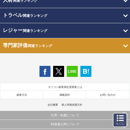
人材
関連ランキング
トラベル
関連ランキング
レジャー
関連ランキング
専門家評価
関連ランキング
オリコン顧客満足度調査とは
調査方法
掲載規約
お問い合わせ
会社概要
個人情報保護方針
引用・転載について
もくじ
利用者の声について
当サイトで公開されている情報（文字、写真、イラスト、画像データ等）及びこれらの配置・