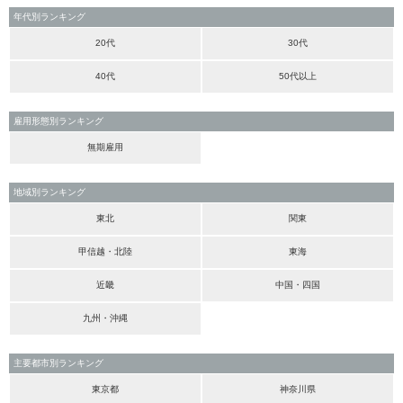
年代別ランキング
20代
30代
40代
50代以上
雇用形態別ランキング
無期雇用
地域別ランキング
東北
関東
甲信越・北陸
東海
近畿
中国・四国
九州・沖縄
主要都市別ランキング
東京都
神奈川県