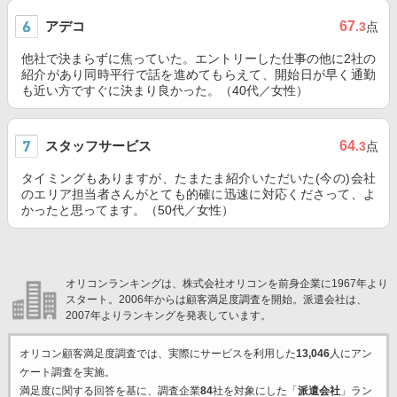
アデコ
67
.3
点
他社で決まらずに焦っていた。エントリーした仕事の他に2社の
紹介があり同時平行で話を進めてもらえて、開始日が早く通勤
も近い方ですぐに決まり良かった。（40代／女性）
スタッフサービス
64
.3
点
タイミングもありますが、たまたま紹介いただいた(今の)会社
のエリア担当者さんがとても的確に迅速に対応くださって、よ
かったと思ってます。（50代／女性）
オリコンランキングは、株式会社オリコンを前身企業に1967年より
スタート。2006年からは顧客満足度調査を開始。派遣会社は、
2007年よりランキングを発表しています。
オリコン顧客満足度調査では、実際にサービスを利用した
13,046
人にアン
ケート調査を実施。
満足度に関する回答を基に、調査企業
84
社を対象にした「
派遣会社
」ラン