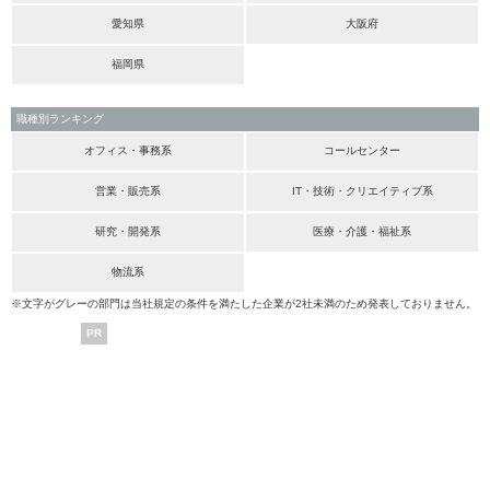
愛知県
大阪府
福岡県
職種別ランキング
オフィス・事務系
コールセンター
営業・販売系
IT・技術・クリエイティブ系
研究・開発系
医療・介護・福祉系
物流系
※文字がグレーの部門は当社規定の条件を満たした企業が2社未満のため発表しておりません。
PR