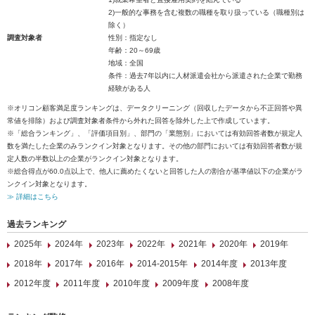
2)一般的な事務を含む複数の職種を取り扱っている（職種別は
除く）
調査対象者
性別：指定なし
年齢：20～69歳
地域：全国
条件：過去7年以内に人材派遣会社から派遣された企業で勤務
経験がある人
※オリコン顧客満足度ランキングは、データクリーニング（回収したデータから不正回答や異
常値を排除）および調査対象者条件から外れた回答を除外した上で作成しています。
※「総合ランキング」、「評価項目別」、部門の「業態別」においては有効回答者数が規定人
数を満たした企業のみランクイン対象となります。その他の部門においては有効回答者数が規
定人数の半数以上の企業がランクイン対象となります。
※総合得点が60.0点以上で、他人に薦めたくないと回答した人の割合が基準値以下の企業がラ
ンクイン対象となります。
≫ 詳細はこちら
過去ランキング
2025年
2024年
2023年
2022年
2021年
2020年
2019年
2018年
2017年
2016年
2014-2015年
2014年度
2013年度
2012年度
2011年度
2010年度
2009年度
2008年度