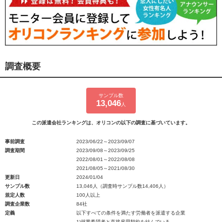
調査概要
サンプル数
13,046
人
この派遣会社ランキングは、オリコンの以下の調査に基づいています。
事前調査
2023/06/22～2023/09/07
調査期間
2023/09/08～2023/09/25
2022/08/01～2022/08/08
2021/08/05～2021/08/30
更新日
2024/01/04
サンプル数
13,046人（調査時サンプル数14,406人）
規定人数
100人以上
調査企業数
84社
定義
以下すべての条件を満たす労働者を派遣する企業
1)就業希望者と直接雇用契約を結んでいる