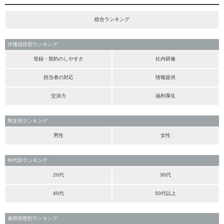
総合ランキング
評価項目別ランキング
登録・契約のしやすさ
社内研修
担当者の対応
情報提供
交渉力
福利厚生
男女別ランキング
男性
女性
年代別ランキング
20代
30代
40代
50代以上
雇用形態別ランキング