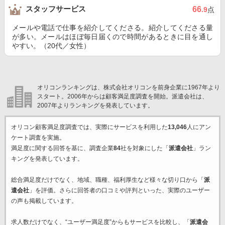
スタッフサービス
66
.9
点
メールや電話で仕事を紹介してくださる。紹介してくださる量
が多い。メールはほぼ毎日届くので時間があるときに目を通し
やすい。（20代／女性）
オリコンランキングは、株式会社オリコンを前身企業に1967年より
スタート。2006年からは顧客満足度調査を開始。派遣会社は、
2007年よりランキングを発表しています。
オリコン顧客満足度調査では、実際にサービスを利用した
13,046
人にアン
ケート調査を実施。
満足度に関する回答を基に、調査企業
84
社を対象にした「
派遣会社
」ラン
キングを発表しています。
総合満足度だけでなく、地域、職種、福利厚生など様々な切り口から「
派
遣会社
」を評価。さらに回答者の口コミや評判といった、実際のユーザー
の声も掲載しています。
求人数だけでなく、“ユーザー満足度”からもサービスを比較し、「
派遣会