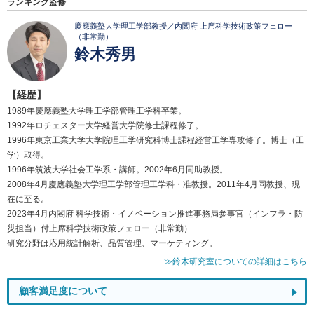
ランキング監修
慶應義塾大学理工学部教授／内閣府 上席科学技術政策フェロー
（非常勤）
鈴木秀男
【経歴】
1989年慶應義塾大学理工学部管理工学科卒業。
1992年ロチェスター大学経営大学院修士課程修了。
1996年東京工業大学大学院理工学研究科博士課程経営工学専攻修了。博士（工
学）取得。
1996年筑波大学社会工学系・講師。2002年6月同助教授。
2008年4月慶應義塾大学理工学部管理工学科・准教授。2011年4月同教授、現
在に至る。
2023年4月内閣府 科学技術・イノベーション推進事務局参事官（インフラ・防
災担当）付上席科学技術政策フェロー（非常勤）
研究分野は応用統計解析、品質管理、マーケティング。
≫鈴木研究室についての詳細はこちら
顧客満足度について