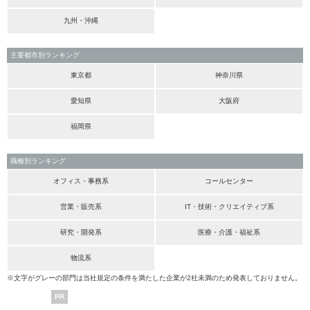
九州・沖縄
主要都市別ランキング
東京都
神奈川県
愛知県
大阪府
福岡県
職種別ランキング
オフィス・事務系
コールセンター
営業・販売系
IT・技術・クリエイティブ系
研究・開発系
医療・介護・福祉系
物流系
※文字がグレーの部門は当社規定の条件を満たした企業が2社未満のため発表しておりません。
PR