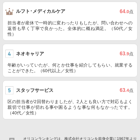
ルフト･メディカルケア
64
.0
点
担当者が産休で一時的に変わったりもしたが、問い合わせへの
返答も早く丁寧で良かった。全体的に概ね満足。（50代／女
性）
ネオキャリア
63
.9
点
年齢がいっていたが、何とか仕事を紹介してもらい、就業する
ことができた。（60代以上／女性）
スタッフサービス
63
.4
点
区の担当者が2回替わりましたが、2人とも良い方で対応もよく
親切で仕事が切れる事や困るような事な何もなかったです。
（40代／女性）
オリコンランキングは、株式会社オリコンを前身企業に1967年より