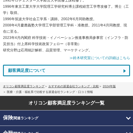
1992年ロチェスター大学経営大学院修士課程修了。
1996年東京工業大学大学院理工学研究科博士課程経営工学専攻修了。博士（工
学）取得。
1996年筑波大学社会工学系・講師。2002年6月同助教授。
2008年4月慶應義塾大学理工学部管理工学科・准教授。2011年4月同教授、現
在に至る。
2023年4月内閣府 科学技術・イノベーション推進事務局参事官（インフラ・防
災担当）付上席科学技術政策フェロー（非常勤）
研究分野は応用統計解析、品質管理、マーケティング。
≫鈴木研究室についての詳細はこちら
顧客満足度について
オリコン顧客満足度ランキング
おすすめの派遣会社ランキング・比較
2024年版
医療・介護・福祉系で比較する派遣会社ランキング・口コミ情報
オリコン顧客満足度
ランキング一覧
保険
関連ランキング