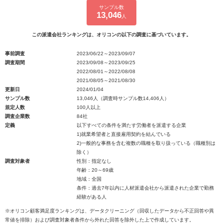
サンプル数
13,046
人
この派遣会社ランキングは、オリコンの以下の調査に基づいています。
事前調査
2023/06/22～2023/09/07
調査期間
2023/09/08～2023/09/25
2022/08/01～2022/08/08
2021/08/05～2021/08/30
更新日
2024/01/04
サンプル数
13,046人（調査時サンプル数14,406人）
規定人数
100人以上
調査企業数
84社
定義
以下すべての条件を満たす労働者を派遣する企業
1)就業希望者と直接雇用契約を結んでいる
2)一般的な事務を含む複数の職種を取り扱っている（職種別は
除く）
調査対象者
性別：指定なし
年齢：20～69歳
地域：全国
条件：過去7年以内に人材派遣会社から派遣された企業で勤務
経験がある人
※オリコン顧客満足度ランキングは、データクリーニング（回収したデータから不正回答や異
常値を排除）および調査対象者条件から外れた回答を除外した上で作成しています。