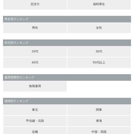
交渉力
福利厚生
男女別ランキング
男性
女性
年代別ランキング
20代
30代
40代
50代以上
雇用形態別ランキング
無期雇用
地域別ランキング
東北
関東
甲信越・北陸
東海
近畿
中国・四国