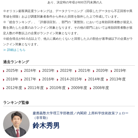
あり、決定時の年収が600万円未満の人
※オリコン顧客満足度ランキングは、データクリーニング（回収したデータから不正回答や異
常値を排除）および調査対象者条件から外れた回答を除外した上で作成しています。
※「総合ランキング」、「評価項目別」、部門の「業態別」においては有効回答者数が規定人
数を満たした企業のみランクイン対象となります。その他の部門においては有効回答者数が規
定人数の半数以上の企業がランクイン対象となります。
※総合得点が60.0点以上で、他人に薦めたくないと回答した人の割合が基準値以下の企業がラ
ンクイン対象となります。
≫ 詳細はこちら
過去ランキング
2025年
2024年
2023年
2022年
2021年
2020年
2019年
2018年
2017年
2016年
2014-2015年
2014年度
2013年度
2012年度
2011年度
2010年度
2009年度
2008年度
ランキング監修
慶應義塾大学理工学部教授／内閣府 上席科学技術政策フェロー
（非常勤）
鈴木秀男