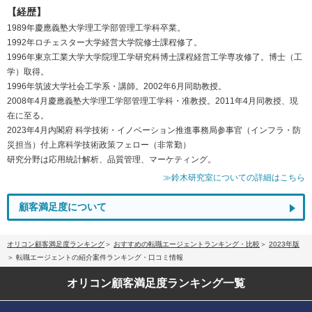
【経歴】
1989年慶應義塾大学理工学部管理工学科卒業。
1992年ロチェスター大学経営大学院修士課程修了。
1996年東京工業大学大学院理工学研究科博士課程経営工学専攻修了。博士（工
学）取得。
1996年筑波大学社会工学系・講師。2002年6月同助教授。
2008年4月慶應義塾大学理工学部管理工学科・准教授。2011年4月同教授、現
在に至る。
2023年4月内閣府 科学技術・イノベーション推進事務局参事官（インフラ・防
災担当）付上席科学技術政策フェロー（非常勤）
研究分野は応用統計解析、品質管理、マーケティング。
≫鈴木研究室についての詳細はこちら
顧客満足度について
オリコン顧客満足度ランキング
おすすめの転職エージェントランキング・比較
2023年版
転職エージェントの紹介案件ランキング・口コミ情報
オリコン顧客満足度
ランキング一覧