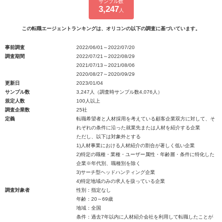
サンプル数
3,247
人
この転職エージェントランキングは、オリコンの以下の調査に基づいています。
事前調査
2022/06/01～2022/07/20
調査期間
2022/07/21～2022/08/29
2021/07/13～2021/08/06
2020/08/27～2020/09/29
更新日
2023/01/04
サンプル数
3,247人（調査時サンプル数4,076人）
規定人数
100人以上
調査企業数
25社
定義
転職希望者と人材採用を考えている顧客企業双方に対して、そ
れぞれの条件に沿った就業先または人材を紹介する企業
ただし、以下は対象外とする
1)人材事業における人材紹介の割合が著しく低い企業
2)特定の職種・業種・ユーザー属性・年齢層・条件に特化した
企業※年代別、職種別を除く
3)サーチ型ヘッドハンティング企業
4)特定地域のみの求人を扱っている企業
調査対象者
性別：指定なし
年齢：20～69歳
地域：全国
条件：過去7年以内に人材紹介会社を利用して転職したことが