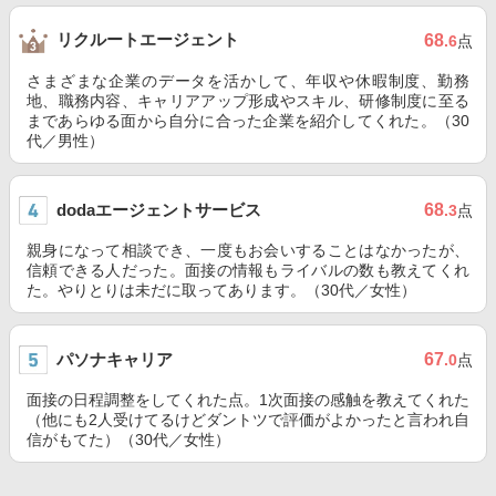
リクルートエージェント
68
.6
点
さまざまな企業のデータを活かして、年収や休暇制度、勤務
地、職務内容、キャリアアップ形成やスキル、研修制度に至る
まであらゆる面から自分に合った企業を紹介してくれた。（30
代／男性）
dodaエージェントサービス
68
.3
点
親身になって相談でき、一度もお会いすることはなかったが、
信頼できる人だった。面接の情報もライバルの数も教えてくれ
た。やりとりは未だに取ってあります。（30代／女性）
パソナキャリア
67
.0
点
面接の日程調整をしてくれた点。1次面接の感触を教えてくれた
（他にも2人受けてるけどダントツで評価がよかったと言われ自
信がもてた）（30代／女性）