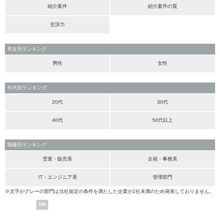
紹介案件
紹介案件の質
交渉力
男女別ランキング
男性
女性
年代別ランキング
20代
30代
40代
50代以上
職種別ランキング
営業・販売系
企画・事務系
IT・エンジニア系
管理部門
※文字がグレーの部門は当社規定の条件を満たした企業が2社未満のため発表しておりません。
PR