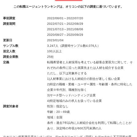
この転職エージェントランキングは、オリコンの以下の調査に基づいています。
事前調査
2022/06/01～2022/07/20
調査期間
2022/07/21～2022/08/29
2021/07/13～2021/08/06
2020/08/27～2020/09/29
更新日
2023/01/04
サンプル数
3,247人（調査時サンプル数4,076人）
規定人数
100人以上
調査企業数
25社
定義
転職希望者と人材採用を考えている顧客企業双方に対して、そ
れぞれの条件に沿った就業先または人材を紹介する企業
ただし、以下は対象外とする
1)人材事業における人材紹介の割合が著しく低い企業
2)特定の職種・業種・ユーザー属性・年齢層・条件に特化した
企業※年代別、職種別を除く
3)サーチ型ヘッドハンティング企業
4)特定地域のみの求人を扱っている企業
調査対象者
性別：指定なし
年齢：20～69歳
地域：全国
条件：過去7年以内に人材紹介会社を利用して転職したことが
あり、決定時の年収が600万円未満の人
※オリコン顧客満足度ランキングは、データクリーニング（回収したデータから不正回答や異