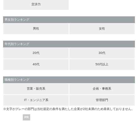
交渉力
男女別ランキング
男性
女性
年代別ランキング
20代
30代
40代
50代以上
職種別ランキング
営業・販売系
企画・事務系
IT・エンジニア系
管理部門
※文字がグレーの部門は当社規定の条件を満たした企業が2社未満のため発表しておりません。
PR