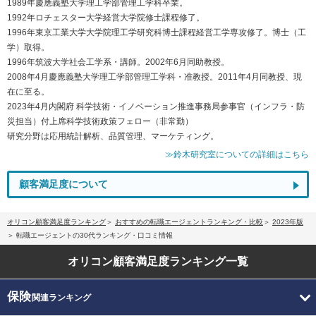
1989年慶應義塾大学理工学部管理工学科卒業。
1992年ロチェスター大学経営大学院修士課程修了。
1996年東京工業大学大学院理工学研究科博士課程経営工学専攻修了。博士（工
学）取得。
1996年筑波大学社会工学系・講師。2002年6月同助教授。
2008年4月慶應義塾大学理工学部管理工学科・准教授。2011年4月同教授、現
在に至る。
2023年4月内閣府 科学技術・イノベーション推進事務局参事官（インフラ・防
災担当）付上席科学技術政策フェロー（非常勤）
研究分野は応用統計解析、品質管理、マーケティング。
≫鈴木研究室についての詳細はこちら
顧客満足度について
オリコン顧客満足度ランキング
おすすめの転職エージェントランキング・比較
2023年版
転職エージェントの30代ランキング・口コミ情報
オリコン顧客満足度
ランキング一覧
保険
関連ランキング