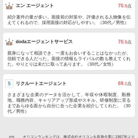
エン エージェント
70
.5
点
紹介案件の量が多い。面接前の対策や、評価される人物像を伝
えてくれるので、採用面接の対応がしやすい。（30代／男性）
dodaエージェントサービス
70
.5
点
親身になって相談でき、一度もお会いすることはなかったが、
信頼できる人だった。面接の情報もライバルの数も教えてくれ
た。やりとりは未だに取ってあります。（30代／女性）
リクルートエージェント
69
.1
点
さまざまな企業のデータを活かして、年収や休暇制度、勤務
地、職務内容、キャリアアップ形成やスキル、研修制度に至る
まであらゆる面から自分に合った企業を紹介してくれた。（30
代／男性）
オリコンランキングは、株式会社オリコンを前身企業に1967年より