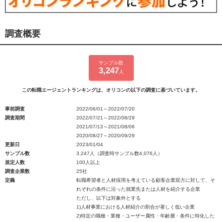
調査概要
サンプル数
3,247
人
この転職エージェントランキングは、オリコンの以下の調査に基づいています。
事前調査
2022/06/01～2022/07/20
調査期間
2022/07/21～2022/08/29
2021/07/13～2021/08/06
2020/08/27～2020/09/29
更新日
2023/01/04
サンプル数
3,247人（調査時サンプル数4,076人）
規定人数
100人以上
調査企業数
25社
定義
転職希望者と人材採用を考えている顧客企業双方に対して、そ
れぞれの条件に沿った就業先または人材を紹介する企業
ただし、以下は対象外とする
1)人材事業における人材紹介の割合が著しく低い企業
2)特定の職種・業種・ユーザー属性・年齢層・条件に特化した