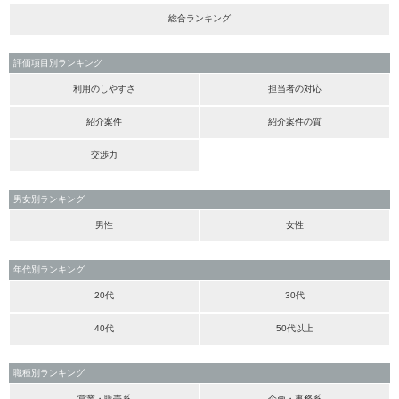
総合ランキング
評価項目別ランキング
利用のしやすさ
担当者の対応
紹介案件
紹介案件の質
交渉力
男女別ランキング
男性
女性
年代別ランキング
20代
30代
40代
50代以上
職種別ランキング
営業・販売系
企画・事務系