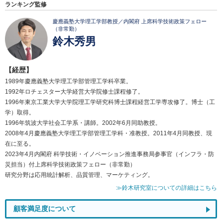
ランキング監修
慶應義塾大学理工学部教授／内閣府 上席科学技術政策フェロー
（非常勤）
鈴木秀男
【経歴】
1989年慶應義塾大学理工学部管理工学科卒業。
1992年ロチェスター大学経営大学院修士課程修了。
1996年東京工業大学大学院理工学研究科博士課程経営工学専攻修了。博士（工
学）取得。
1996年筑波大学社会工学系・講師。2002年6月同助教授。
2008年4月慶應義塾大学理工学部管理工学科・准教授。2011年4月同教授、現
在に至る。
2023年4月内閣府 科学技術・イノベーション推進事務局参事官（インフラ・防
災担当）付上席科学技術政策フェロー（非常勤）
研究分野は応用統計解析、品質管理、マーケティング。
≫鈴木研究室についての詳細はこちら
顧客満足度について