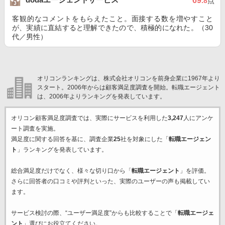
69
.8
点
客観的なコメントをもらえたこと。面接する数を増やすこと
が、実績に直結すると理解できたので、積極的になれた。（30
代／男性）
オリコンランキングは、株式会社オリコンを前身企業に1967年より
スタート。2006年からは顧客満足度調査を開始。転職エージェント
は、2006年よりランキングを発表しています。
オリコン顧客満足度調査では、実際にサービスを利用した
3,247
人にアンケ
ート調査を実施。
満足度に関する回答を基に、調査企業
25
社を対象にした「
転職エージェン
ト
」ランキングを発表しています。
総合満足度だけでなく、様々な切り口から「
転職エージェント
」を評価。
さらに回答者の口コミや評判といった、実際のユーザーの声も掲載してい
ます。
サービス検討の際、“ユーザー満足度”からも比較することで「
転職エージェ
ント
」選びにお役立てください。