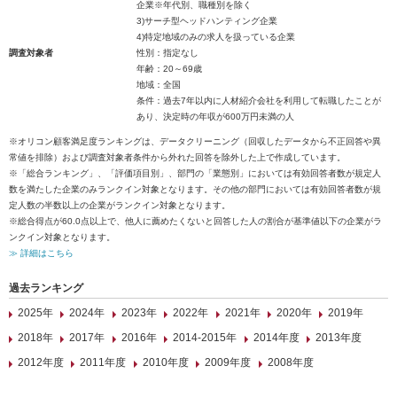
企業※年代別、職種別を除く
3)サーチ型ヘッドハンティング企業
4)特定地域のみの求人を扱っている企業
調査対象者
性別：指定なし
年齢：20～69歳
地域：全国
条件：過去7年以内に人材紹介会社を利用して転職したことが
あり、決定時の年収が600万円未満の人
※オリコン顧客満足度ランキングは、データクリーニング（回収したデータから不正回答や異
常値を排除）および調査対象者条件から外れた回答を除外した上で作成しています。
※「総合ランキング」、「評価項目別」、部門の「業態別」においては有効回答者数が規定人
数を満たした企業のみランクイン対象となります。その他の部門においては有効回答者数が規
定人数の半数以上の企業がランクイン対象となります。
※総合得点が60.0点以上で、他人に薦めたくないと回答した人の割合が基準値以下の企業がラ
ンクイン対象となります。
≫ 詳細はこちら
過去ランキング
2025年
2024年
2023年
2022年
2021年
2020年
2019年
2018年
2017年
2016年
2014-2015年
2014年度
2013年度
2012年度
2011年度
2010年度
2009年度
2008年度