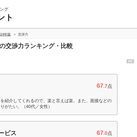
ング
ント
024年版
交渉力
トの交渉力ランキング・比較
PR
67
.7
点
人を紹介してくれるので、楽と言えば楽。また、面接などの
りがたい。（40代／女性）
67
サービス
.0
点