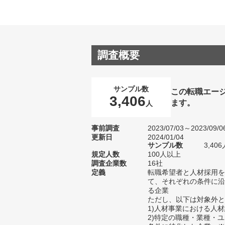
調査概要
サンプル数
この転職エー
3,406
ます。
人
事前調査
2023/07/03～2023/09/0
更新日
2024/01/04
サンプル数
3,4
規定人数
100人以上
調査企業数
16社
定義
転職希望者と人材採用を
て、それぞれの条件に沿
る企業
ただし、以下は対象外と
1)人材事業における人
2)特定の職種・業種・