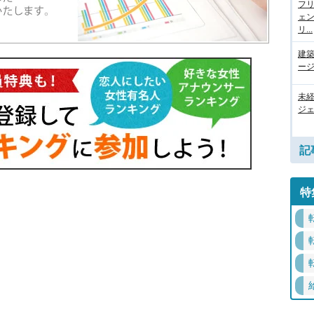
フ
ェ
リ...
建
ージ
未
ジェ
記
特