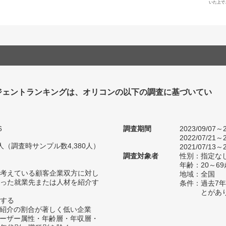
いた上で
ジェントランキングは、オリコンの以下の調査に基づいてい
6
調査期間
2023/09/07～2
2022/07/21～2
06人（調査時サンプル数4,380人）
2021/07/13～2
調査対象者
性別：指定な
年齢：20～69
考えている顧客企業双方に対し
地域：全国
った就業先または人材を紹介す
条件：過去7
とがあ
する
材紹介の割合が著しく低い企業
ユーザー属性・年齢層・年収層・