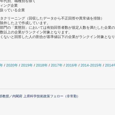
年代別、職種別を除く
ティング企業
を扱っている企業
タクリーニング（回収したデータから不正回答や異常値を排除）
除外した上で作成しています。
部門の「業態別」においては有効回答者数が規定人数を満たした企業の
数以上の企業がランクイン対象となります。
めたくないと回答した人の割合が基準値以下の企業がランクイン対象とな
1年
/
2020年
/
2019年
/
2018年
/
2017年
/
2016年
/
2014-2015年
/
201
部教授／内閣府 上席科学技術政策フェロー（非常勤）