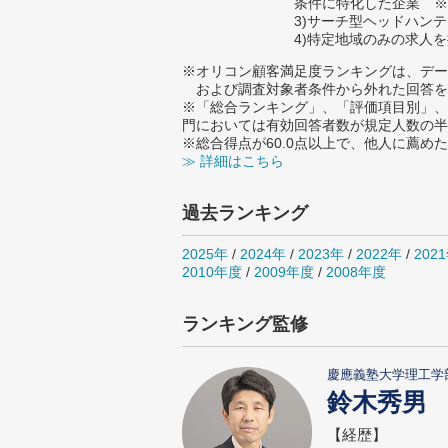
条件に特化した企業 ※
3)サーチ型ヘッドハン
4)特定地域のみの求人
※オリコン顧客満足度ランキングは、デー
および調査対象者条件から外れた回答を
※「総合ランキング」、「評価項目別」、
門においては有効回答者数が規定人数の半
※総合得点が60.0点以上で、他人に薦
≫ 詳細はこちら
過去ランキング
2025年
/
2024年
/
2023年
/
2022年
/
202
2010年度
/
2009年度
/
2008年度
ランキング監修
慶應義塾大学理工学
鈴木秀男
【経歴】