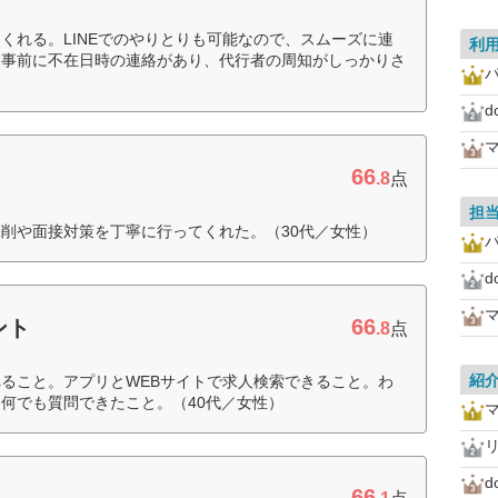
くれる。LINEでのやりとりも可能なので、スムーズに連
利
は事前に不在日時の連絡があり、代行者の周知がしっかりさ
マ
66
.8
点
担
削や面接対策を丁寧に行ってくれた。（30代／女性）
マ
66
ント
.8
点
紹
ること。アプリとWEBサイトで求人検索できること。わ
何でも質問できたこと。（40代／女性）
マ
66