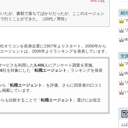
.1
点
紹
ていたが、書類で落ちてばかりだったが、ここのエージェン
で行くことができた。（20代／男性）
マ
オリコンを前身企業に1967年よりスタート。2006年から
エージェントは、2006年よりランキングを発表しています。
交
マ
サービスを利用した
3,406
人にアンケート調査を実施。
16
社を対象にした「
転職エージェント
」ランキングを発表
から「
転職エージェント
」を評価。さらに回答者の口コミ
も掲載しています。
からも比較することで「
転職エージェント
」選びにお役立
ハ