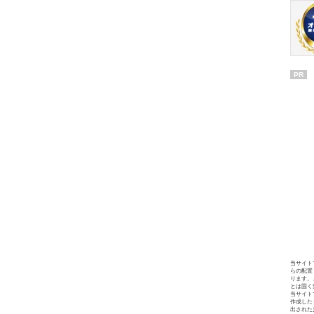
PR
当サイト
らの配置
ります。
とは固く
当サイト
作成した
出された