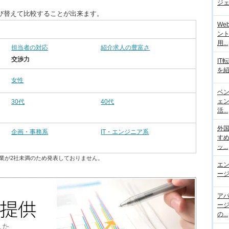
ジェ
び替えて比較することが出来ます。
We
ント
用...
担当者の対応
紹介求人の豊富さ
交渉力
IT
を紹
女性
ベ
ェ
30代
40代
活...
外
企画・事務系
IT・エンジニア系
す
ッ...
業が2社未満のため発表しておりません。
エ
ージ
ア
ー
の...