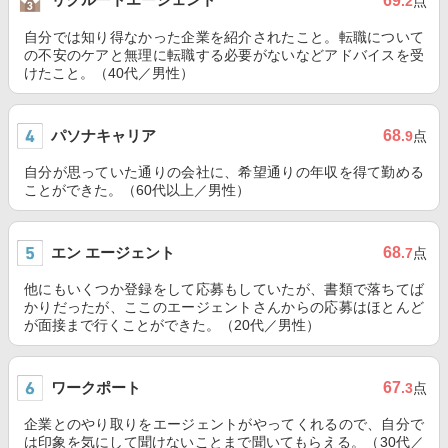
69
.2
点
自分では知り得なかった企業を紹介されたこと。転職について
の不安のケアと無理に転職する必要がないなどアドバイスを受
けたこと。（40代／男性）
パソナキャリア
68
.9
点
自分が思っていた通りの会社に、希望通りの年収を得て勤める
ことができた。（60代以上／男性）
エン エージェント
68
.7
点
他にもいくつか登録をして応募もしていたが、書類で落ちてば
かりだったが、ここのエージェントさんからの応募はほとんど
が面接まで行くことができた。（20代／男性）
ワークポート
67
.3
点
企業とのやり取りをエージェントがやってくれるので、自分で
は印象を気にして聞けないことまで聞いてもらえる。（30代／