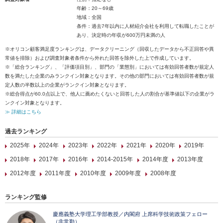
年齢：20～69歳
地域：全国
条件：過去7年以内に人材紹介会社を利用して転職したことが
あり、決定時の年収が600万円未満の人
※オリコン顧客満足度ランキングは、データクリーニング（回収したデータから不正回答や異
常値を排除）および調査対象者条件から外れた回答を除外した上で作成しています。
※「総合ランキング」、「評価項目別」、部門の「業態別」においては有効回答者数が規定人
数を満たした企業のみランクイン対象となります。その他の部門においては有効回答者数が規
定人数の半数以上の企業がランクイン対象となります。
※総合得点が60.0点以上で、他人に薦めたくないと回答した人の割合が基準値以下の企業がラ
ンクイン対象となります。
≫ 詳細はこちら
過去ランキング
2025年
2024年
2023年
2022年
2021年
2020年
2019年
2018年
2017年
2016年
2014-2015年
2014年度
2013年度
2012年度
2011年度
2010年度
2009年度
2008年度
ランキング監修
慶應義塾大学理工学部教授／内閣府 上席科学技術政策フェロー
（非常勤）