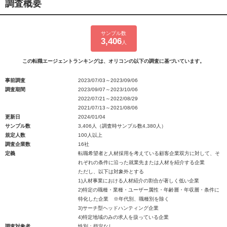
調査概要
サンプル数
3,406
人
この転職エージェントランキングは、オリコンの以下の調査に基づいています。
事前調査
2023/07/03～2023/09/06
調査期間
2023/09/07～2023/10/06
2022/07/21～2022/08/29
2021/07/13～2021/08/06
更新日
2024/01/04
サンプル数
3,406人（調査時サンプル数4,380人）
規定人数
100人以上
調査企業数
16社
定義
転職希望者と人材採用を考えている顧客企業双方に対して、そ
れぞれの条件に沿った就業先または人材を紹介する企業
ただし、以下は対象外とする
1)人材事業における人材紹介の割合が著しく低い企業
2)特定の職種・業種・ユーザー属性・年齢層・年収層・条件に
特化した企業 ※年代別、職種別を除く
3)サーチ型ヘッドハンティング企業
4)特定地域のみの求人を扱っている企業
調査対象者
性別：指定なし