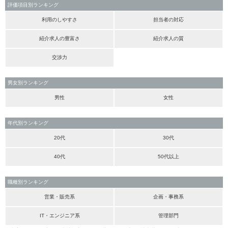
評価項目別ランキング
利用のしやすさ
担当者の対応
紹介求人の豊富さ
紹介求人の質
交渉力
男女別ランキング
男性
女性
年代別ランキング
20代
30代
40代
50代以上
職種別ランキング
営業・販売系
企画・事務系
IT・エンジニア系
管理部門