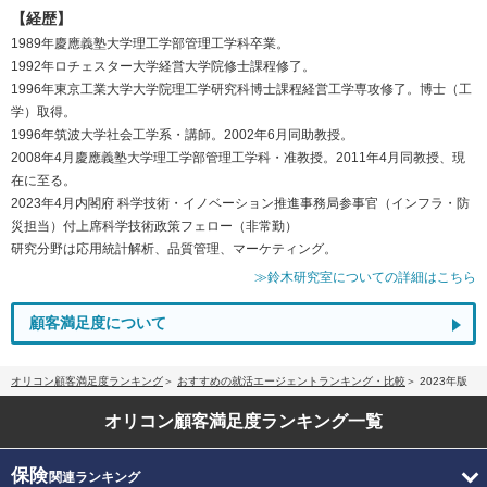
【経歴】
1989年慶應義塾大学理工学部管理工学科卒業。
1992年ロチェスター大学経営大学院修士課程修了。
1996年東京工業大学大学院理工学研究科博士課程経営工学専攻修了。博士（工
学）取得。
1996年筑波大学社会工学系・講師。2002年6月同助教授。
2008年4月慶應義塾大学理工学部管理工学科・准教授。2011年4月同教授、現
在に至る。
2023年4月内閣府 科学技術・イノベーション推進事務局参事官（インフラ・防
災担当）付上席科学技術政策フェロー（非常勤）
研究分野は応用統計解析、品質管理、マーケティング。
≫鈴木研究室についての詳細はこちら
顧客満足度について
オリコン顧客満足度ランキング
おすすめの就活エージェントランキング・比較
2023年版
オリコン顧客満足度
ランキング一覧
保険
関連ランキング