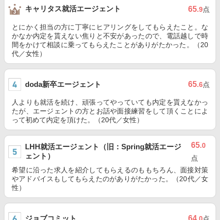
キャリタス就活エージェント
65
.9
点
とにかく担当の方に丁寧にヒアリングをしてもらえたこと。な
かなか内定を貰えない焦りと不安があったので、電話越しで時
間をかけて相談に乗ってもらえたことがありがたかった。（20
代／女性）
doda新卒エージェント
65
.6
点
人よりも就活を続け、頑張ってやっていても内定を貰えなかっ
たが、エージェントの方とお話や面接練習をして頂くことによ
って初めて内定を頂けた。（20代／女性）
65
.0
LHH就活エージェント（旧：Spring就活エージ
ェント）
点
希望に沿った求人を紹介してもらえるのももちろん、面接対策
やアドバイスもしてもらえたのがありがたかった。（20代／女
性）
ジョブコミット
64
.0
点