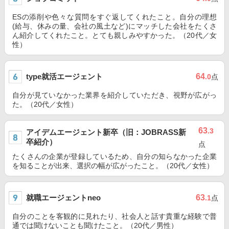
ESの添削や色々な質問をすぐ返してくれたこと。自分の理想
(給与、休みの量、会社の風土など)にマッチした会社をたくさ
ん紹介してくれたこと。とても親しみやすかった。（20代／女
性）
type就活エージェント
64
.0
点
自分が見ていなかった業界を紹介していただき、視野が広がっ
た。（20代／女性）
63
.3
アイデムエージェント新卒（旧：JOBRASS新
卒紹介）
点
たくさんの企業が登録しているため、自分の知らなかった企業
を知ることが出来、選択の幅が広がったこと。（20代／女性）
就職エージェントneo
63
.1
点
自分のことを客観的に見れたり、社会人と話す貴重な経験で普
通では聞けないことも聞けたこと。（20代／男性）