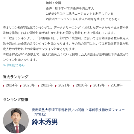
地域：全国
条件：以下すべての条件を満たす人
1)過去5年以内に就活エージェントを利用している
2)就活エージェントから求人の紹介を受けたことがある
※オリコン顧客満足度ランキングは、データクリーニング（回収したデータから不正回答や異
常値を排除）および調査対象者条件から外れた回答を除外した上で作成しています。
※「総合ランキング」、「評価項目別」、部門の「業態別」においては有効回答者数が規定人
数を満たした企業のみランクイン対象となります。その他の部門においては有効回答者数が規
定人数の半数以上の企業がランクイン対象となります。
※総合得点が60.0点以上で、他人に薦めたくないと回答した人の割合が基準値以下の企業がラ
ンクイン対象となります。
≫ 詳細はこちら
過去ランキング
2024年
2023年
2022年
2021年
2020年
2019年
2018年
ランキング監修
慶應義塾大学理工学部教授／内閣府 上席科学技術政策フェロー
（非常勤）
鈴木秀男