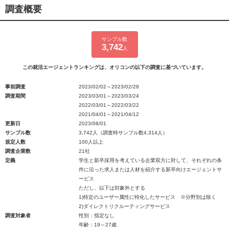
調査概要
サンプル数
3,742
人
この就活エージェントランキングは、オリコンの以下の調査に基づいています。
事前調査
2023/02/02～2023/02/28
調査期間
2023/03/01～2023/03/24
2022/03/01～2022/03/22
2021/04/01～2021/04/12
更新日
2023/08/01
サンプル数
3,742人（調査時サンプル数4,314人）
規定人数
100人以上
調査企業数
21社
定義
学生と新卒採用を考えている企業双方に対して、それぞれの条
件に沿った求人または人材を紹介する新卒向けエージェントサ
ービス
ただし、以下は対象外とする
1)特定のユーザー属性に特化したサービス ※分野別は除く
2)ダイレクトリクルーティングサービス
調査対象者
性別：指定なし
年齢：19～27歳