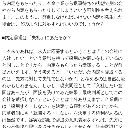
ら内定をもらったり、本命企業から返事待ちの状態で別の会
社から内定をもらったりしてしまうという可能性も考えられ
ます。このように、辞退しなければいけない内定が発生した
場合は、どのように対応すればいいのでしょうか?
■内定辞退は「失礼」にあたるか？
本来であれば、求人に応募するということは「この会社に
入社したい」という意思を持って採用のお願いをしているの
と同じことですから「内定をもらったら受諾する」ことが前
提といえます。そう考えると、「いただいた内定を辞退する
のは、先方に対して失礼ではないか?」と考えるのは自然な流
れかもしれません。しかし、現実問題として「入社したい意
図はあったが、面接を受けてみた結果、最終判断としてこの
会社を選択しない」ということは十分ありえます。企業側に
は「採用する・しない」を決定する権利があるのですから、
応募者側にも「就職する・しない」を決定する権利があるの
は当然です。誠実な態度で辞退の意思表示をすれば、先方に
多少不愉快な思いをさせるかもしれませんが、社会常識に反