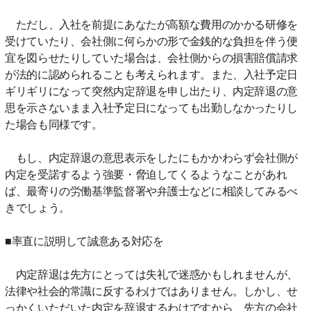
ただし、入社を前提にあなたが高額な費用のかかる研修を
受けていたり、会社側に何らかの形で金銭的な負担を伴う便
宜を図らせたりしていた場合は、会社側からの損害賠償請求
が法的に認められることも考えられます。また、入社予定日
ギリギリになって突然内定辞退を申し出たり、内定辞退の意
思を示さないまま入社予定日になっても出勤しなかったりし
た場合も同様です。
もし、内定辞退の意思表示をしたにもかかわらず会社側が
内定を受諾するよう強要・脅迫してくるようなことがあれ
ば、最寄りの労働基準監督署や弁護士などに相談してみるべ
きでしょう。
■率直に説明して誠意ある対応を
内定辞退は先方にとっては失礼で迷惑かもしれませんが、
法律や社会的常識に反するわけではありません。しかし、せ
っかくいただいた内定を辞退するわけですから、先方の会社