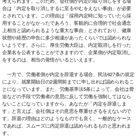
考えられます。このため、会社側が内定の取り消しをする場
合は「内定を取り消しするに至るやむをえない事由」が必要
とされています。この理由は「採用内定時に知っていたら採
用することがなかったであろう、客観的に合理的で社会通念
上相当と認められるような重大な事由」とされており、健康
状態や経歴の申告に多少相違があったくらいでは認められな
いようです。さらに、厚生労働大臣は、内定取消しを行った
企業名を公表することができますので、企業側が内定取消し
をするのは、相当の覚悟がいるといえます。
一方で、労働者側が内定を辞退する場合、民法627条の規定
により、就業開始日の2週間前までに申し出れば認められるこ
とになっています。また、労働基準法5条によって、会社は脅
迫などの手段で労働者の意思に反して労働を強制してはなら
ないことになっていますから、あなたが「内定を辞退しま
す」と言えば、会社側はその意思を尊重せざるをえないので
す。辞退の理由はどのようなものでも良く、一般的なケース
であれば、スムーズに内定辞退は認められるものと思われま
す。