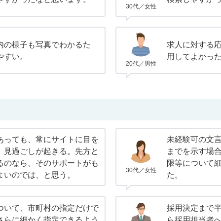
30代／女性
内の様子も写真でわかるた
求人に対する
やすい。
用してよかっ
20代／男性
あっても、常にサイトに目を
未経験可の文言
、見過ごしが起きる。先方と
までを示す場
るのなら、そのサポートがも
限等について
30代／女性
よいのでは、と思う。
た。
ついて、市町村の指定だけで
採用決定まで
さらに細かく指定できるよう
ら採用担当者