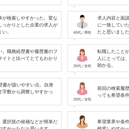
事が検索しやすかった。変な
求人内容と面
しっかりとした企業の求人が
に一致してい
よい。
たと思いまし
40代／男性
い。職務経歴書や履歴書のフ
転職したこと
サイトと比べてとてもわかり
人にとっては
助かる。
20代／女性
経歴書が扱いやすい点。自身
前回の検索履
文字数から調整しやすかっ
っても希望条
20代／女性
、選択肢の候補などが簡単だ
希望業界や条
やすかったなと思います。
検索しやすか