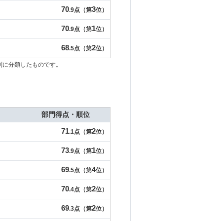
70
3
.9点（第
位）
70
1
.9点（第
位）
68
2
.5点（第
位）
別に分類したものです。
部門得点・順位
71
2
.1点（第
位）
73
1
.9点（第
位）
69
4
.5点（第
位）
70
2
.4点（第
位）
69
2
.3点（第
位）