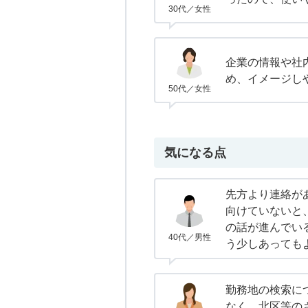
30代／女性
企業の情報や社
め、イメージし
50代／女性
気になる点
先方より連絡が
向けていないと
の話が進んでい
40代／男性
う少しあっても
勤務地の検索に
なく、北区等の