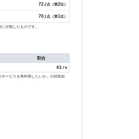
72
2
.2点（第
位）
70
1
.1点（第
位）
別に分類したものです。
割合
83
.7％
のサービスを再利用したいか」の回答結