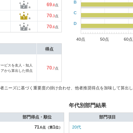
B
69
.8
点
C
70
.3
点
D
70
.6
点
40点
50点
60点
得点
サービスを友人・知人
70
.7
点
コアから算出した得点
者ニーズに基づく重要度の掛け合わせ、他者推奨得点を加味して算出し
年代別部門結果
部門得点・順位
部門項目
71
1
20代
.6点（第
位）