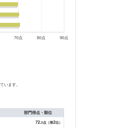
70点
80点
90点
ています。
部門得点・順位
72
2
.3点（第
位）