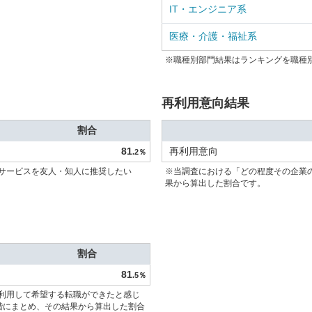
IT・エンジニア系
医療・介護・福祉系
※職種別部門結果はランキングを職種
再利用意向結果
割合
81
再利用意向
.2％
サービスを友人・知人に推奨したい
※当調査における「どの程度その企業
果から算出した割合です。
割合
81
.5％
利用して希望する転職ができたと感じ
階にまとめ、その結果から算出した割合