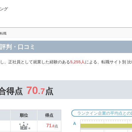
ング
転職
の評判・口コミ
職し、正社員として就業した経験のある
5,255人
による、転職サイト別 
70
合得点
.7
点
ランクイン企業の平均点との
順位
得点
A
71
.8
点