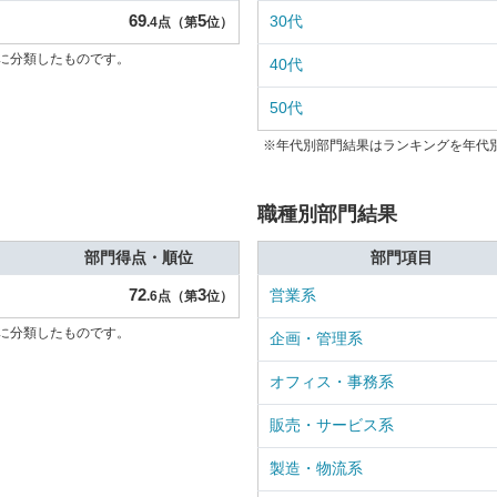
69
5
30代
.4点（第
位）
に分類したものです。
40代
50代
※年代別部門結果はランキングを年代
職種別部門結果
部門得点・順位
部門項目
72
3
営業系
.6点（第
位）
に分類したものです。
企画・管理系
オフィス・事務系
販売・サービス系
製造・物流系