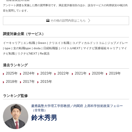
アンケート調査を実施した際の質問事項です。満足度評価項目のほか、該当サービスの利用状況や検討内
容を質問しています。
その他の設問内容はこちら
調査対象企業（サービス）
イーキャリア | エン転職 | Green | クリエイト転職 | コメディカルドットコム | ジョブメドレー
| type | 女の転職type | doda | 日経転職版 | バイトルNEXT | マイナビ医療福祉キャリア | マイ
ナビ転職 | リクナビNEXT | Re就活
過去ランキング
2025年
2024年
2023年
2022年
2021年
2020年
2019年
2018年
2017年
2015年
ランキング監修
慶應義塾大学理工学部教授／内閣府 上席科学技術政策フェロー
（非常勤）
鈴木秀男