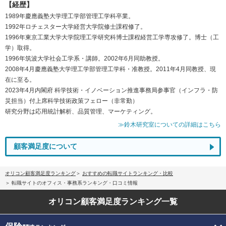
【経歴】
1989年慶應義塾大学理工学部管理工学科卒業。
1992年ロチェスター大学経営大学院修士課程修了。
1996年東京工業大学大学院理工学研究科博士課程経営工学専攻修了。博士（工
学）取得。
1996年筑波大学社会工学系・講師。2002年6月同助教授。
2008年4月慶應義塾大学理工学部管理工学科・准教授。2011年4月同教授、現
在に至る。
2023年4月内閣府 科学技術・イノベーション推進事務局参事官（インフラ・防
災担当）付上席科学技術政策フェロー（非常勤）
研究分野は応用統計解析、品質管理、マーケティング。
≫鈴木研究室についての詳細はこちら
顧客満足度について
オリコン顧客満足度ランキング
おすすめの転職サイトランキング・比較
転職サイトのオフィス・事務系ランキング・口コミ情報
オリコン顧客満足度
ランキング一覧