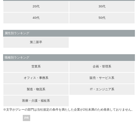
20代
30代
40代
50代
属性別ランキング
第二新卒
職種別ランキング
営業系
企画・管理系
オフィス・事務系
販売・サービス系
製造・物流系
IT・エンジニア系
医療・介護・福祉系
※文字がグレーの部門は当社規定の条件を満たした企業が2社未満のため発表しておりません。
PR