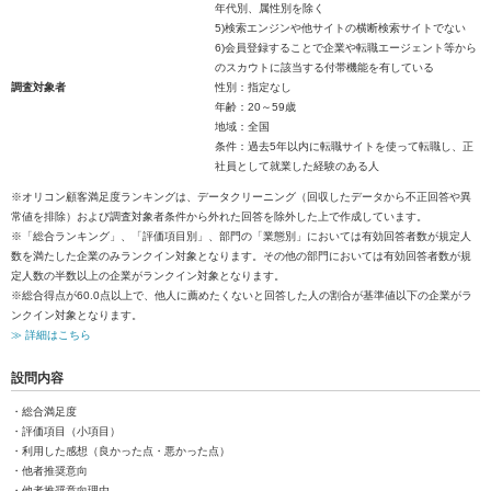
年代別、属性別を除く
5)検索エンジンや他サイトの横断検索サイトでない
6)会員登録することで企業や転職エージェント等から
のスカウトに該当する付帯機能を有している
調査対象者
性別：指定なし
年齢：20～59歳
地域：全国
条件：過去5年以内に転職サイトを使って転職し、正
社員として就業した経験のある人
※オリコン顧客満足度ランキングは、データクリーニング（回収したデータから不正回答や異
常値を排除）および調査対象者条件から外れた回答を除外した上で作成しています。
※「総合ランキング」、「評価項目別」、部門の「業態別」においては有効回答者数が規定人
数を満たした企業のみランクイン対象となります。その他の部門においては有効回答者数が規
定人数の半数以上の企業がランクイン対象となります。
※総合得点が60.0点以上で、他人に薦めたくないと回答した人の割合が基準値以下の企業がラ
ンクイン対象となります。
≫ 詳細はこちら
設問内容
・総合満足度
・評価項目（小項目）
・利用した感想（良かった点・悪かった点）
・他者推奨意向
・他者推奨意向理由