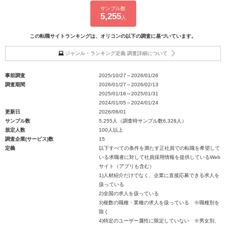
サンプル数
5,255
人
この転職サイトランキングは、オリコンの以下の調査に基づいています。
ジャンル・ランキング定義 調査詳細について
事前調査
2025/10/27～2026/01/26
調査期間
2026/01/27～2026/02/13
2025/01/16～2025/01/31
2024/01/05～2024/01/24
更新日
2026/06/01
サンプル数
5,255人（調査時サンプル数6,328人）
規定人数
100人以上
調査企業(サービス)数
15
定義
以下すべての条件を満たす正社員での転職を希望して
いる求職者に対して社員採用情報を提供しているWeb
サイト（アプリも含む）
1)人材紹介だけでなく、企業に直接応募できる求人を
扱っている
2)全国の求人を扱っている
3)複数の職種・業種の求人を扱っている ※職種別を
除く
4)特定のユーザー属性に限定していない ※男女別、