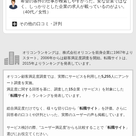
希望の条件の仕事が検索しやすかった。変な企業ではな
く、しっかりとした企業の求人が載っているのがよい。
（40代／女性）
その他の口コミ・評判
オリコンランキングは、株式会社オリコンを前身企業に1967年より
スタート。2006年からは顧客満足度調査を開始。転職サイトは、
2015年よりランキングを発表しています。
オリコン顧客満足度調査では、実際にサービスを利用した
5,255
人にアンケ
ート調査を実施。
満足度に関する回答を基に、調査した
15
企業（サービス）を対象にした
「
転職サイト
」ランキングを発表しています。
総合満足度だけでなく、様々な切り口から「
転職サイト
」を評価。さらに
回答者の口コミや評判といった、実際のユーザーの声も掲載しています。
サービス検討の際、“ユーザー満足度”からも比較することで「
転職サイト
」
選びにお役立てください。