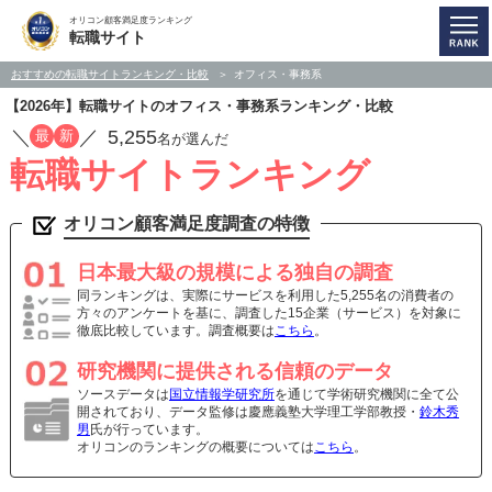
オリコン顧客満足度ランキング
転職サイト
おすすめの転職サイトランキング・比較
オフィス・事務系
【2026年】転職サイトのオフィス・事務系ランキング・比較
／
／
5,255
最
新
名が選んだ
転職サイトランキング
オリコン顧客満足度調査の特徴
日本最大級の規模による独自の調査
同ランキングは、実際にサービスを利用した5,255名の消費者の
方々のアンケートを基に、調査した15企業（サービス）を対象に
徹底比較しています。調査概要は
こちら
。
研究機関に提供される信頼のデータ
ソースデータは
国立情報学研究所
を通じて学術研究機関に全て公
開されており、データ監修は慶應義塾大学理工学部教授・
鈴木秀
男
氏が行っています。
オリコンのランキングの概要については
こちら
。