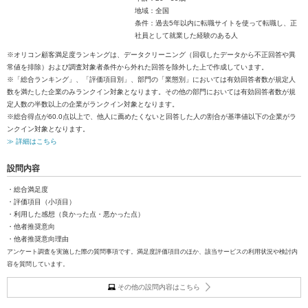
地域：全国
条件：過去5年以内に転職サイトを使って転職し、正
社員として就業した経験のある人
※オリコン顧客満足度ランキングは、データクリーニング（回収したデータから不正回答や異
常値を排除）および調査対象者条件から外れた回答を除外した上で作成しています。
※「総合ランキング」、「評価項目別」、部門の「業態別」においては有効回答者数が規定人
数を満たした企業のみランクイン対象となります。その他の部門においては有効回答者数が規
定人数の半数以上の企業がランクイン対象となります。
※総合得点が60.0点以上で、他人に薦めたくないと回答した人の割合が基準値以下の企業がラ
ンクイン対象となります。
≫ 詳細はこちら
設問内容
・総合満足度
・評価項目（小項目）
・利用した感想（良かった点・悪かった点）
・他者推奨意向
・他者推奨意向理由
アンケート調査を実施した際の質問事項です。満足度評価項目のほか、該当サービスの利用状況や検討内
容を質問しています。
その他の設問内容はこちら