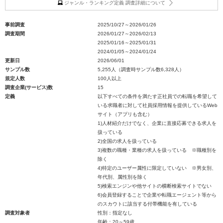
ジャンル・ランキング定義 調査詳細について
事前調査
2025/10/27～2026/01/26
調査期間
2026/01/27～2026/02/13
2025/01/16～2025/01/31
2024/01/05～2024/01/24
更新日
2026/06/01
サンプル数
5,255人（調査時サンプル数6,328人）
規定人数
100人以上
調査企業(サービス)数
15
定義
以下すべての条件を満たす正社員での転職を希望して
いる求職者に対して社員採用情報を提供しているWeb
サイト（アプリも含む）
1)人材紹介だけでなく、企業に直接応募できる求人を
扱っている
2)全国の求人を扱っている
3)複数の職種・業種の求人を扱っている ※職種別を
除く
4)特定のユーザー属性に限定していない ※男女別、
年代別、属性別を除く
5)検索エンジンや他サイトの横断検索サイトでない
6)会員登録することで企業や転職エージェント等から
のスカウトに該当する付帯機能を有している
調査対象者
性別：指定なし
年齢：20～59歳