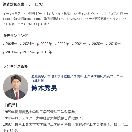
調査対象企業（サービス）
イーキャリア | エン転職 | Green | クリエイト転職 | コメディカルドットコム | ジョブメドレー
| type | 女の転職type | doda | 日経転職版 | バイトルNEXT | マイナビ医療福祉キャリア | マイ
ナビ転職 | リクナビNEXT | Re就活
過去ランキング
2025年
2024年
2023年
2022年
2021年
2020年
2019年
2018年
2017年
2015年
ランキング監修
慶應義塾大学理工学部教授／内閣府 上席科学技術政策フェロー
（非常勤）
鈴木秀男
【経歴】
1989年慶應義塾大学理工学部管理工学科卒業。
1992年ロチェスター大学経営大学院修士課程修了。
1996年東京工業大学大学院理工学研究科博士課程経営工学専攻修了。博士（工
学）取得。