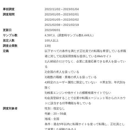
事前調査
2022/11/02～2023/01/04
調査期間
2023/01/05～2023/02/01
2022/01/05～2022/02/02
2021/02/08～2021/02/19
更新日
2023/06/01
サンプル数
4,597人（調査時サンプル数6,449人）
規定人数
100人以上
調査企業数
13社
定義
以下すべての条件を満たす正社員での転職を希望している求職
者に対して社員採用情報を提供しているWebサイト
1)人材紹介だけでなく、企業に直接応募できる求人を扱ってい
る
2)全国の求人を扱っている
3)複数の職種・業種の求人を扱っている
4)特定のユーザー属性に限定していない ※男女別、年代別を
除く
5)検索エンジンや他サイトの横断検索サイトでない
6)会員登録することで企業や転職エージェント等からのスカウ
トに該当する付帯機能を有している
調査対象者
性別：指定なし
年齢：20～59歳
地域：全国
条件：過去5年以内に転職サイトを使って転職し、正社員とし
て就業した経験のある人