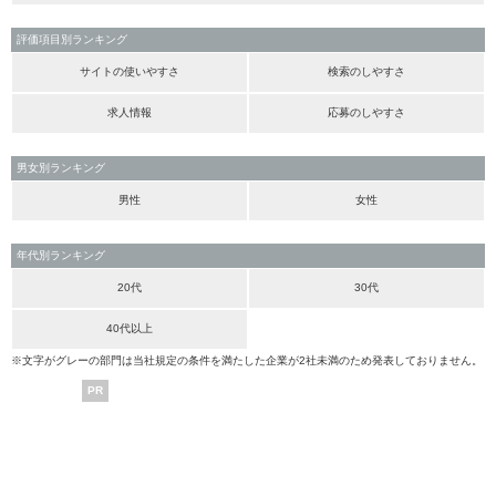
評価項目別ランキング
サイトの使いやすさ
検索のしやすさ
求人情報
応募のしやすさ
男女別ランキング
男性
女性
年代別ランキング
20代
30代
40代以上
※文字がグレーの部門は当社規定の条件を満たした企業が2社未満のため発表しておりません。
PR