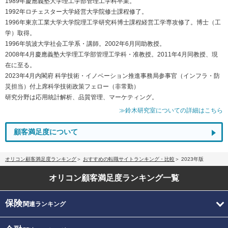
1989年慶應義塾大学理工学部管理工学科卒業。
1992年ロチェスター大学経営大学院修士課程修了。
1996年東京工業大学大学院理工学研究科博士課程経営工学専攻修了。博士（工
学）取得。
1996年筑波大学社会工学系・講師。2002年6月同助教授。
2008年4月慶應義塾大学理工学部管理工学科・准教授。2011年4月同教授、現
在に至る。
2023年4月内閣府 科学技術・イノベーション推進事務局参事官（インフラ・防
災担当）付上席科学技術政策フェロー（非常勤）
研究分野は応用統計解析、品質管理、マーケティング。
≫鈴木研究室についての詳細はこちら
顧客満足度について
オリコン顧客満足度ランキング
おすすめの転職サイトランキング・比較
2023年版
オリコン顧客満足度
ランキング一覧
保険
関連ランキング