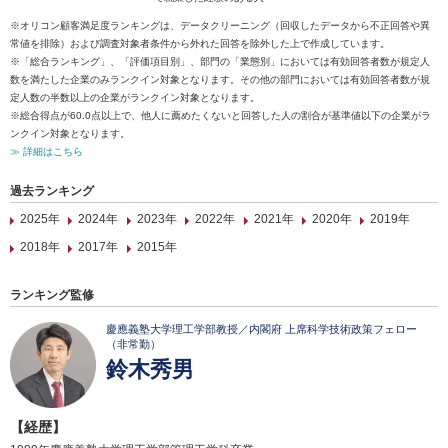
※オリコン顧客満足度ランキングは、データクリーニング（回収したデータから不正回答や異
常値を排除）および調査対象者条件から外れた回答を除外した上で作成しています。
※「総合ランキング」、「評価項目別」、部門の「業態別」においては有効回答者数が規定人
数を満たした企業のみランクイン対象となります。その他の部門においては有効回答者数が規
定人数の半数以上の企業がランクイン対象となります。
※総合得点が60.0点以上で、他人に薦めたくないと回答した人の割合が基準値以下の企業がラ
ンクイン対象となります。
≫ 詳細はこちら
過去ランキング
2025年
2024年
2023年
2022年
2021年
2020年
2019年
2018年
2017年
2015年
ランキング監修
慶應義塾大学理工学部教授／内閣府 上席科学技術政策フェロー
（非常勤）
鈴木秀男
【経歴】