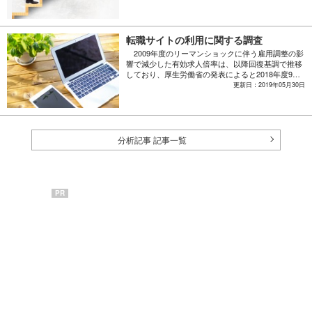
復基調で推移している。このような変化の中で、
人々の転職に対する意識はどのように変化している
のだろうか。今回は、転職サイトを利用し実際に転
職したことのある1420人に回答を得た結果をまとめ
転職サイトの利用に関する調査
た。
2009年度のリーマンショックに伴う雇用調整の影
響で減少した有効求人倍率は、以降回復基調で推移
しており、厚生労働省の発表によると2018年度9月
（季節調整値）では1.64倍と、1974年以来の高水準
更新日：2019年05月30日
となった。企業の採用活動は活発で、売り手市場が
続いている。現在、転職活動の方法として多くの人
が転職サイトを利用しているが、その利用実態はど
のようなものだろうか。今回は、転職サイトを利用
し実際に転職したことのある1420人に回答を得た結
分析記事 記事一覧
果をまとめた。
PR