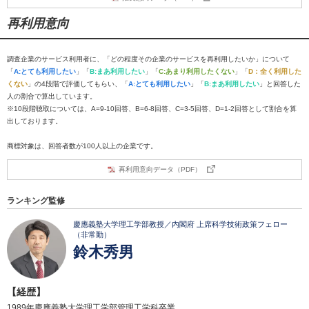
再利用意向
調査企業のサービス利用者に、「どの程度その企業のサービスを再利用したいか」について
「
A:とても利用したい
」「
B:まあ利用したい
」「
C:あまり利用したくない
」「
D：全く利用した
くない
」の4段階で評価してもらい、「
A:とても利用したい
」「
B:まあ利用したい
」と回答した
人の割合で算出しています。
※10段階聴取については、A=9-10回答、B=6-8回答、C=3-5回答、D=1-2回答として割合を算
出しております。
商標対象は、回答者数が100人以上の企業です。
再利用意向データ（PDF）
ランキング監修
慶應義塾大学理工学部教授／内閣府 上席科学技術政策フェロー
（非常勤）
鈴木秀男
【経歴】
1989年慶應義塾大学理工学部管理工学科卒業。