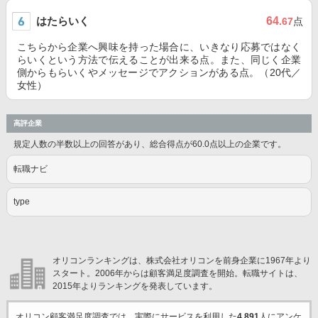
はたらいく
64
.67
点
こちらから企業へ興味を持った場合に、いきなり応募ではなく
らいくという方法で伝えることが出来る点。また、同じく企業
側からもらいくやメッセージでアクションがある点。（20代／
女性）
高評企業
規定人数の半数以上の回答があり、総合得点が60.0点以上の企業です。
転職ナビ
type
オリコンランキングは、株式会社オリコンを前身企業に1967年より
スタート。2006年からは顧客満足度調査を開始。転職サイトは、
2015年よりランキングを発表しています。
オリコン顧客満足度調査では、実際にサービスを利用した
4,891
人にアンケ