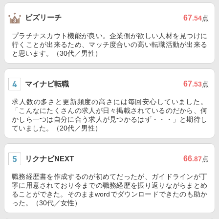
ビズリーチ
67
.54
点
プラチナスカウト機能が良い。企業側が欲しい人材を見つけに
行くことが出来るため、マッチ度合いの高い転職活動が出来る
と思います。（30代／男性）
マイナビ転職
67
.53
点
求人数の多さと更新頻度の高さには毎回安心していました。
「こんなにたくさんの求人が日々掲載されているのだから、何
かしら一つは自分に合う求人が見つかるはず・・・」と期待し
ていました。（20代／男性）
リクナビNEXT
66
.87
点
職務経歴書を作成するのが初めてだったが、ガイドラインが丁
寧に用意されており今までの職務経歴を振り返りながらまとめ
ることができた。そのままwordでダウンロードできたのも助か
った。（30代／女性）