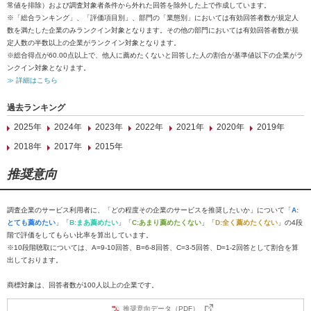
常値を排除）および調査対象者条件から外れた回答を除外した上で作成しています。
※「総合ランキング」、「評価項目別」、部門の「業態別」においては有効回答者数が規定人
数を満たした企業のみランクイン対象となります。その他の部門においては有効回答者数が規
定人数の半数以上の企業がランクイン対象となります。
※総合得点が60.00点以上で、他人に薦めたくないと回答した人の割合が基準値以下の企業がラ
ンクイン対象となります。
≫ 詳細はこちら
過去ランキング
2025年
2024年
2023年
2022年
2021年
2020年
2019年
2018年
2017年
2015年
推奨意向
調査企業のサービス利用者に、「どの程度その企業のサービスを推奨したいか」について「
A:
とても薦めたい
」「
B:まあ薦めたい
」「
C:あまり薦めたくない
」「
D:全く薦めたくない
」の4段
階で評価をしてもらい比率を算出しています。
※10段階聴取については、A=9-10回答、B=6-8回答、C=3-5回答、D=1-2回答として割合を算
出しております。
商標対象は、回答者数が100人以上の企業です。
推奨意向データ（PDF）