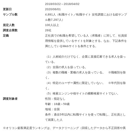
2018/03/22～2018/04/02
更新日
2020/06/01
サンプル数
4,891人（転職サイト／転職サイト 女性調査における総サンプ
ル数7,297人）
規定人数
100人以上
調査企業数
26社
定義
正社員での転職を希望している人（求職者）に対して、社員採
用情報を提供しているサイトを対象とする。なお、下記条件を
満たしているWebサイトを条件とする。
（1）人材紹介だけでなく、企業に直接応募できる求人を扱っ
ている。
（2）全国の求人を扱っている。
（3）複数の職種・業種の求人を扱っている。 ※職種別を除
く。
（4）特定のユーザー属性に限定していない。 ※年代別を除
く。
（5）検索エンジンや他サイトの横断検索サイトでない。
調査対象者
性別：指定なし
年齢：18歳～59歳
地域：全国
条件：過去5年以内に転職サイトを使って転職し、正社員とし
て就業した人
※オリコン顧客満足度ランキングは、データクリーニング（回収したデータから不正回答や異