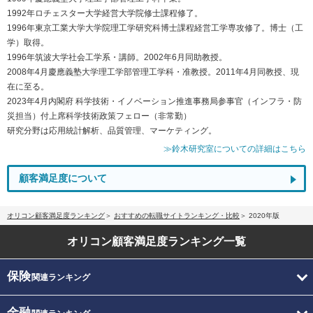
1992年ロチェスター大学経営大学院修士課程修了。
1996年東京工業大学大学院理工学研究科博士課程経営工学専攻修了。博士（工
学）取得。
1996年筑波大学社会工学系・講師。2002年6月同助教授。
2008年4月慶應義塾大学理工学部管理工学科・准教授。2011年4月同教授、現
在に至る。
2023年4月内閣府 科学技術・イノベーション推進事務局参事官（インフラ・防
災担当）付上席科学技術政策フェロー（非常勤）
研究分野は応用統計解析、品質管理、マーケティング。
≫鈴木研究室についての詳細はこちら
顧客満足度について
オリコン顧客満足度ランキング
おすすめの転職サイトランキング・比較
2020年版
オリコン顧客満足度
ランキング一覧
保険
関連ランキング
金融