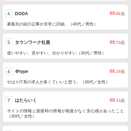
69
DODA
.82
点
募集先の紹介記事が非常に詳細。（40代／男性）
タウンワーク社員
69
.73
点
使いやすい、見やすい、分かりやすい（30代／男性）
＠type
68
.19
点
やはりIT系の求人が多くていいと思う。（30代／女性）
はたらいく
68
.13
点
サイトの情報と面接時の情報が相違がなく安心感があったこと
（30代／女性）