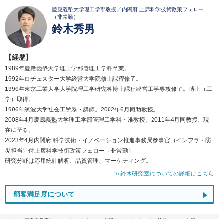
慶應義塾大学理工学部教授／内閣府 上席科学技術政策フェロー
（非常勤）
鈴木秀男
【経歴】
1989年慶應義塾大学理工学部管理工学科卒業。
1992年ロチェスター大学経営大学院修士課程修了。
1996年東京工業大学大学院理工学研究科博士課程経営工学専攻修了。博士（工
学）取得。
1996年筑波大学社会工学系・講師。2002年6月同助教授。
2008年4月慶應義塾大学理工学部管理工学科・准教授。2011年4月同教授、現
在に至る。
2023年4月内閣府 科学技術・イノベーション推進事務局参事官（インフラ・防
災担当）付上席科学技術政策フェロー（非常勤）
研究分野は応用統計解析、品質管理、マーケティング。
≫鈴木研究室についての詳細はこちら
顧客満足度について