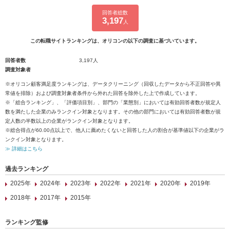
回答者総数
3,197
人
この転職サイトランキングは、オリコンの以下の調査に基づいています。
回答者数
3,197人
調査対象者
※オリコン顧客満足度ランキングは、データクリーニング（回収したデータから不正回答や異
常値を排除）および調査対象者条件から外れた回答を除外した上で作成しています。
※「総合ランキング」、「評価項目別」、部門の「業態別」においては有効回答者数が規定人
数を満たした企業のみランクイン対象となります。その他の部門においては有効回答者数が規
定人数の半数以上の企業がランクイン対象となります。
※総合得点が60.00点以上で、他人に薦めたくないと回答した人の割合が基準値以下の企業がラ
ンクイン対象となります。
≫ 詳細はこちら
過去ランキング
2025年
2024年
2023年
2022年
2021年
2020年
2019年
2018年
2017年
2015年
ランキング監修