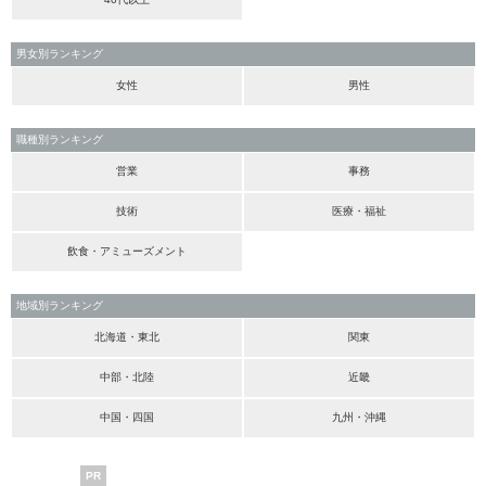
男女別ランキング
女性
男性
職種別ランキング
営業
事務
技術
医療・福祉
飲食・アミューズメント
地域別ランキング
北海道・東北
関東
中部・北陸
近畿
中国・四国
九州・沖縄
PR