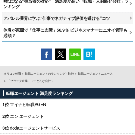
■気になる”担当者の対応” 満足度が高い「転職・人材紹介会社」ラ
ンキング
アパレル業界に学ぶ“仕事でネガティブ評価を避ける”コツ
体臭が原因で「仕事に支障」58.9％ ビジネスマナーにニオイ管理も
必須？
オリコン転職
転職エージェントのランキング・比較
転職エージェントニュース
「ブラック企業」ってどんな会社？
転職エージェント 満足度ランキング
1位
マイナビ転職AGENT
2位
エン エージェント
3位
dodaエージェントサービス