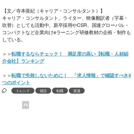
【文／寺本亜紀（キャリア・コンサルタント）】
キャリア・コンサルタント。ライター、映像翻訳者（字幕・
吹替）としても活動中。新卒採用やCSR、国連グローバル・
コンパクトなど企業向けeラーニング研修教材の企画・制作も
している。
＞＞
転職するならチェック！ 満足度の高い【転職・人材紹
介会社】ランキング
＞＞
転職で失敗しないために！ 「求人情報」で確認すべき4
つのポイント
トレンド
就活
転職
派遣
PR