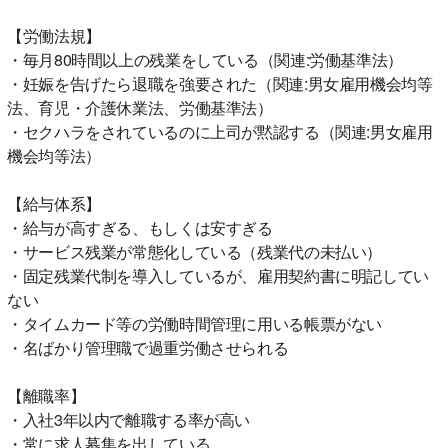
【労働法規】
・毎月80時間以上の残業をしている（関連:労働基準法）
・妊娠を告げたら退職を強要された（関連:男女雇用機会均等
法、育児・介護休業法、労働基準法）
・セクハラをされているのに上司が黙認する（関連:男女雇用
機会均等法）
【給与体系】
・給与が高すぎる、もしくは安すぎる
・サービス残業が常態化している（残業代の未払い）
・固定残業代制を導入しているが、雇用契約書に明記してい
ない
・タイムカード等の労働時間管理に用いる帳票がない
・名ばかり管理職で過重労働させられる
【離職率】
・入社3年以内で離職する率が高い
・常に求人募集を出している