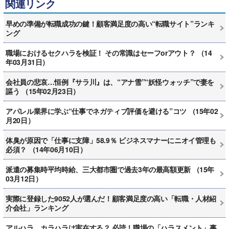
関連リンク
早めの準備が転職成功の鍵！顧客満足度の高い“転職サイト”ランキ
ング
職場におけるセクハラを検証！ その常識はセーフorアウト？ （14
年03月31日）
会社員の悲哀…恒例『サラ川』は、“アナ雪”“妖怪ウォッチ”で妻を
謳う （15年02月23日）
アパレル業界に学ぶ“仕事でネガティブ評価を避ける”コツ （15年02
月20日）
体臭が原因で「仕事に支障」58.9％ ビジネスマナーにニオイ管理も
必須？ （14年06月10日）
派遣の募集時平均時給、三大都市圏で過去3年の最高額更新 （15年
03月12日）
実際に登録した9052人が選んだ！顧客満足度の高い「転職・人材紹
介会社」ランキング
アルハラ、カラハラは実在する？ 必読！職場の「ハラスメント」事