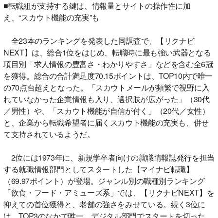
■転職組が支持する鍵は、情報量とサイトの操作性に加
え、“スカウト機能の充実”も
全23本のランキングを発表した同調査で、【リクナビ
NEXT】は、総合1位をはじめ、転職時に最も強い武器となる
項目別「求人情報の豊富さ・わかりやすさ」などを含む全6冠
を獲得。総合の合計満足度70.15ポイントは、TOP10内で唯一
の70点台超えとなった。「スカウトメールが頻繁で視野に入
れていなかった企業情報も入り、選択肢が広がった」（30代
／男性）や、「スカウト機能が自信が付く」（20代／女性）
と、企業から転職希望者に届くスカウト機能の充実も、併せ
て支持されているようだ。
2位には1973年に、新規学卒者向けの就職情報誌発行を担当
する就職情報部門としてスタートした【マイナビ転職】
（69.97ポイント）が登場。ジャンル別の職種別ランキング
「飲食・フード・アミューズ系」では、【リクナビNEXT】を
抑えての首位獲得と、老舗の強さをみせている。続く3位に
は、TOP3のなかで唯一、デジタル部門でスタートを切った