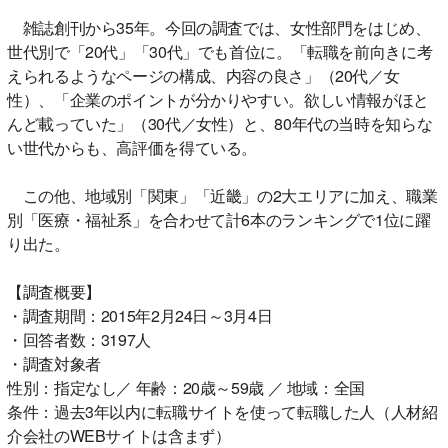
雑誌創刊から35年。今回の調査では、女性部門をはじめ、
世代別で「20代」「30代」でも首位に。「転職を前向きに考
えられるようなページの構成、内容の良さ」（20代／女
性）、「企業のポイントが分かりやすい。欲しい情報がほと
んど載っていた」（30代／女性）と、80年代の当時を知らな
い世代からも、高評価を得ている。
この他、地域別「関東」「近畿」の2大エリアに加え、職業
別「医療・福祉系」を合わせて計6本のランキングで1位に躍
り出た。
【調査概要】
・調査期間：2015年2月24日～3月4日
・回答者数：3197人
・調査対象者
性別：指定なし／ 年齢：20歳～59歳 ／ 地域：全国
条件：過去3年以内に転職サイトを使って転職した人（人材紹
介会社のWEBサイトは含まず）