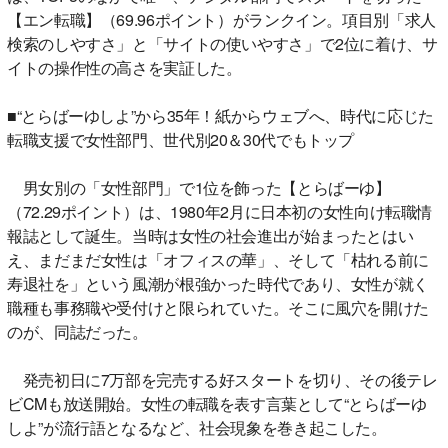
【エン転職】（69.96ポイント）がランクイン。項目別「求人
検索のしやすさ」と「サイトの使いやすさ」で2位に着け、サ
イトの操作性の高さを実証した。
■“とらばーゆしよ”から35年！紙からウェブへ、時代に応じた
転職支援で女性部門、世代別20＆30代でもトップ
男女別の「女性部門」で1位を飾った【とらばーゆ】
（72.29ポイント）は、1980年2月に日本初の女性向け転職情
報誌として誕生。当時は女性の社会進出が始まったとはい
え、まだまだ女性は「オフィスの華」、そして「枯れる前に
寿退社を」という風潮が根強かった時代であり、女性が就く
職種も事務職や受付けと限られていた。そこに風穴を開けた
のが、同誌だった。
発売初日に7万部を完売する好スタートを切り、その後テレ
ビCMも放送開始。女性の転職を表す言葉として“とらばーゆ
しよ”が流行語となるなど、社会現象を巻き起こした。