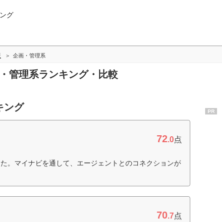
ング
版
企画・管理系
画・管理系ランキング・比較
キング
PR
72
.0
点
った。マイナビを通して、エージェントとのコネクションが
70
.7
点