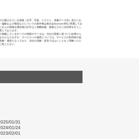
で公開されている情報（文字、写真、イラスト、画像データ等）及びこれ
・編集および構造などについての著作権は株式会社oricon MEに帰属してお
これらの情報を権利者の許可なく無断転載・複製などの二次利用を行うこ
禁じております。
で掲載しているすべての情報やデータは、当社の調査に基づいた結果から
ものとなりますが、サービスへの感想については、サービスの利用者が提
見解・感想となっており、当社の見解・意見ではないことをご理解いただ
ご覧ください。
025/01/31
024/01/24
023/02/01
し