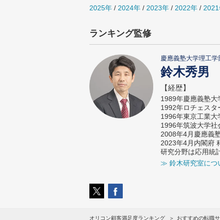
2025年
/
2024年
/
2023年
/
2022年
/
202
ランキング監修
慶應義塾大学理工学
鈴木秀男
【経歴】
1989年慶應義塾
1992年ロチェス
1996年東京工業
1996年筑波大学
2008年4月慶應
2023年4月内閣
研究分野は応用統
≫ 鈴木研究室につ
オリコン顧客満足度ランキング
おすすめの転職サ