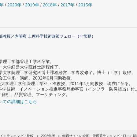
1年
/
2020年
/
2019年
/
2018年
/
2017年
/
2015年
部教授／内閣府 上席科学技術政策フェロー（非常勤）
大学理工学部管理工学科卒業。
ター大学経営大学院修士課程修了。
大学大学院理工学研究科博士課程経営工学専攻修了。博士（工学）取得。
社会工学系・講師。2002年6月同助教授。
義塾大学理工学部管理工学科・准教授。2011年4月同教授、現在に至る。
府 科学技術・イノベーション推進事務局参事官（インフラ・防災担当）
計解析、品質管理、マーケティング。
いての詳細はこちら
イトランキング・比較
2025年版
転職サイトの企画・管理系ランキング・口コミ情