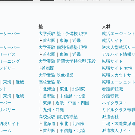
塾
人材
ーサーバー
大学受験 塾・予備校 現役
就活エージェン
└
首都圏
｜
東海
｜
近畿
就活サイト
ーサーバー
大学受験 個別指導塾 現役
逆求人型就活サ
サービス
└
首都圏
｜
東海
｜
近畿
アルバイト情報
リーニング
大学受験 難関大学特化型 現役
転職サイト
ンドリー
└
首都圏
転職サイト 女性
大学受験 映像授業
転職スカウトサ
｜
東海
｜
近畿
高校受験 塾
転職エージェン
ット
└
北海道
｜
東北
｜
北関東
看護師転職
｜
東海
｜
近畿
└
首都圏
｜
甲信越・北陸
介護転職
ーパー
└
東海
｜
近畿
｜
中国・四国
ハイクラス・
リバリー
└
九州・沖縄
ミドルクラス転
高校受験 個別指導塾
派遣会社
納税サイト
└
北海道
｜
東北
｜
北関東
工場・製造業派
ルーム
└
首都圏
｜
甲信越・北陸
派遣求人サイト