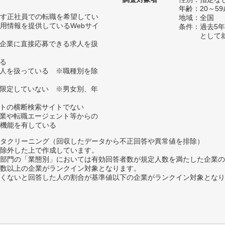
年齢：20～59
す正社員での転職を希望してい
地域：全国
用情報を提供しているWebサイ
条件：過去5
として
、企業に直接応募できる求人を扱
いる
求人を扱っている ※職種別を除
に限定していない ※男女別、年
イトの横断検索サイトでない
企業や転職エージェント等からの
機能を有している
タクリーニング（回収したデータから不正回答や異常値を排除）
除外した上で作成しています。
部門の「業態別」においては有効回答者数が規定人数を満たした企業の
数以上の企業がランクイン対象となります。
めたくないと回答した人の割合が基準値以下の企業がランクイン対象とな