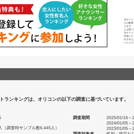
当サイト
らの配置
ります。
とは固く
当サイト
作成した
出された
いた上で
トランキングは、オリコンの以下の調査に基づいています。
5
調査期間
2025/01/16～2
2024/01/05～2
67人（調査時サンプル数6,445人）
2023/01/05～2
調査対象者
性別：指定な