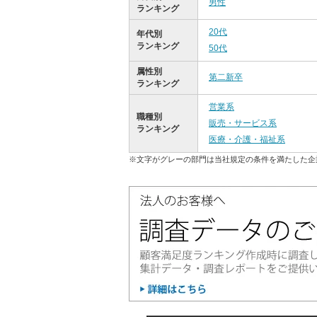
男性
ランキング
20代
年代別
ランキング
50代
属性別
第二新卒
ランキング
営業系
職種別
販売・サービス系
ランキング
医療・介護・福祉系
※文字がグレーの部門は当社規定の条件を満たした企