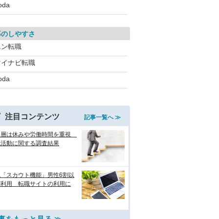
oda
募のしやすさ
エン転職
マイナビ転職
oda
注目コンテンツ
記事一覧へ ≫
年層は休みや労働時間を重視
職活動に関する調査結果
職「スカウト機能」男性6割以
が利用 転職サイトの利用に