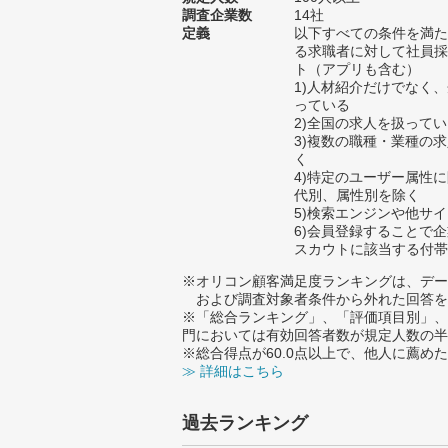
調査企業数
14社
定義
以下すべての条件を満た
る求職者に対して社員採
ト（アプリも含む）
1)人材紹介だけでなく
っている
2)全国の求人を扱って
3)複数の職種・業種の
く
4)特定のユーザー属性
代別、属性別を除く
5)検索エンジンや他サ
6)会員登録することで
スカウトに該当する付帯
※オリコン顧客満足度ランキングは、デー
および調査対象者条件から外れた回答を
※「総合ランキング」、「評価項目別」、
門においては有効回答者数が規定人数の半
※総合得点が60.0点以上で、他人に薦
≫ 詳細はこちら
過去ランキング