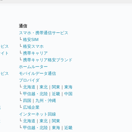
通信
ト
スマホ・携帯通信サービス
└
格安SIM
ービス
└
格安スマホ
サイト
└
携帯キャリア
└
携帯キャリア格安ブランド
ホームルーター
ービス
モバイルデータ通信
ト
プロバイダ
└
北海道
｜
東北
｜
関東
｜
東海
└
甲信越・北陸
｜
近畿
｜
中国
└
四国
｜
九州・沖縄
職
└
広域企業
インターネット回線
遣
└
北海道
｜
東北
｜
関東
└
甲信越・北陸
｜
東海
｜
近畿