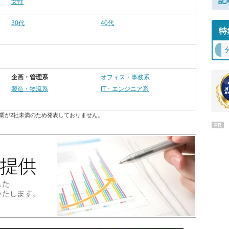
記
女性
30代
40代
特
企画・管理系
オフィス・事務系
製造・物流系
IT・エンジニア系
業が2社未満のため発表しておりません。
PR