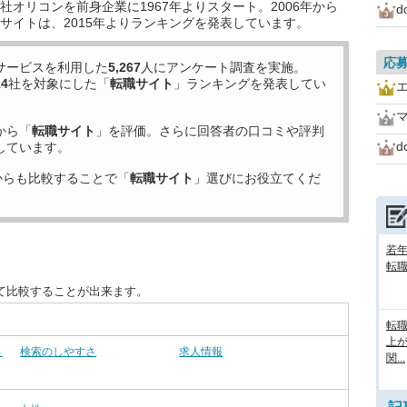
オリコンを前身企業に1967年よりスタート。2006年から
d
サイトは、2015年よりランキングを発表しています。
応
サービスを利用した
5,267
人にアンケート調査を実施。
14
社を対象にした「
転職サイト
」ランキングを発表してい
から「
転職サイト
」を評価。さらに回答者の口コミや評判
d
しています。
からも比較することで「
転職サイト
」選びにお役立てくだ
若
転
て比較することが出来ます。
転
上
さ
検索のしやすさ
求人情報
関...