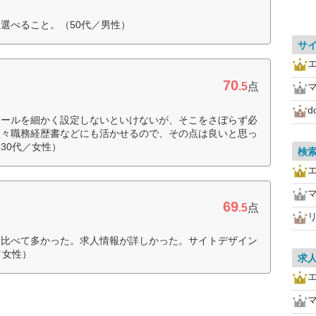
選べること。（50代／男性）
サ
70
.5
点
d
ィールを細かく設定しないといけないが、そこをさぼらず必
後々職務経歴書などにも活かせるので、その点は良いと思っ
30代／女性）
検
69
.5
点
リ
と比べて多かった。求人情報が詳しかった。サイトデザイン
／女性）
求