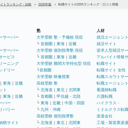
イトランキング・比較
2025年版
転職サイトの20代ランキング・口コミ情報
塾
人材
ーサーバー
大学受験 塾・予備校 現役
就活エージェン
└
首都圏
｜
東海
｜
近畿
就活サイト
ーサーバー
大学受験 個別指導塾 現役
逆求人型就活サ
サービス
└
首都圏
｜
東海
｜
近畿
アルバイト情報
リーニング
大学受験 難関大学特化型 現役
転職サイト
ンドリー
└
首都圏
転職サイト 女性
大学受験 映像授業
転職スカウトサ
｜
東海
｜
近畿
高校受験 塾
転職エージェン
ット
└
北海道
｜
東北
｜
北関東
看護師転職
｜
東海
｜
近畿
└
首都圏
｜
甲信越・北陸
介護転職
ーパー
└
東海
｜
近畿
｜
中国・四国
ハイクラス・
リバリー
└
九州・沖縄
ミドルクラス転
高校受験 個別指導塾
派遣会社
納税サイト
└
北海道
｜
東北
｜
北関東
工場・製造業派