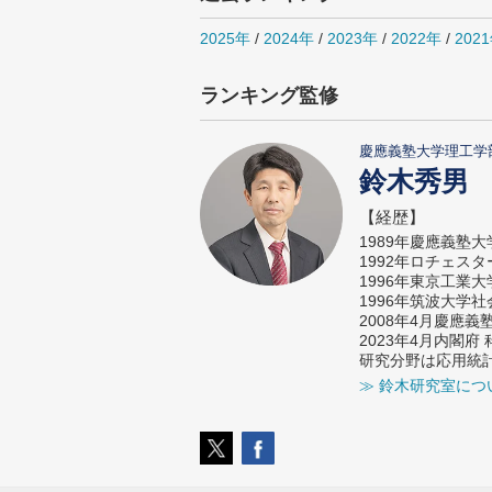
2025年
/
2024年
/
2023年
/
2022年
/
202
ランキング監修
慶應義塾大学理工学
鈴木秀男
【経歴】
1989年慶應義塾
1992年ロチェス
1996年東京工業
1996年筑波大学
2008年4月慶應
2023年4月内閣
研究分野は応用統
≫ 鈴木研究室につ