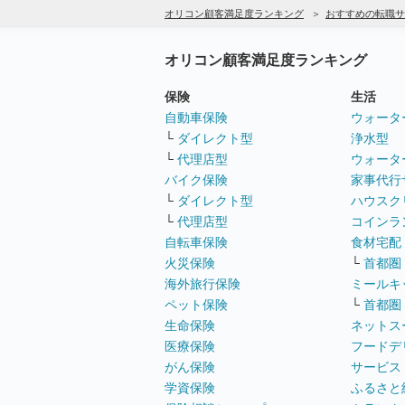
オリコン顧客満足度ランキング
おすすめの転職サ
オリコン顧客満足度ランキング
保険
生活
自動車保険
ウォータ
└
ダイレクト型
浄水型
└
代理店型
ウォータ
バイク保険
家事代行
└
ダイレクト型
ハウスク
└
代理店型
コインラ
自転車保険
食材宅配
火災保険
└
首都圏
海外旅行保険
ミールキ
ペット保険
└
首都圏
生命保険
ネットス
医療保険
フードデ
がん保険
サービス
学資保険
ふるさと