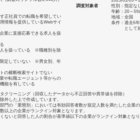
2023/01/05～2
調査対象者
性別：指定な
年齢：20～59
す正社員での転職を希望してい
地域：全国
用情報を提供しているWebサイ
条件：過去5
として
、企業に直接応募できる求人を扱
いる
求人を扱っている ※職種別を除
に限定していない ※男女別、年
イトの横断検索サイトでない
企業や転職エージェント等からの
機能を有している
タクリーニング（回収したデータから不正回答や異常値を排除）
除外した上で作成しています。
部門の「業態別」においては有効回答者数が規定人数を満たした企業の
数以上の企業がランクイン対象となります。
めたくないと回答した人の割合が基準値以下の企業がランクイン対象とな