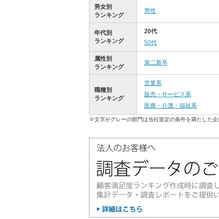
男女別
男性
ランキング
20代
年代別
ランキング
50代
属性別
第二新卒
ランキング
営業系
職種別
販売・サービス系
ランキング
医療・介護・福祉系
※文字がグレーの部門は当社規定の条件を満たした企