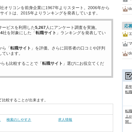
オリコンを前身企業に1967年よりスタート。2006年から
d
サイトは、2015年よりランキングを発表しています。
応
サービスを利用した
5,267
人にアンケート調査を実施。
14
社を対象にした「
転職サイト
」ランキングを発表してい
から「
転職サイト
」を評価。さらに回答者の口コミや評判
d
しています。
からも比較することで「
転職サイト
」選びにお役立てくだ
若
転
て比較することが出来ます。
転
上
さ
検索のしやすさ
求人情報
関...