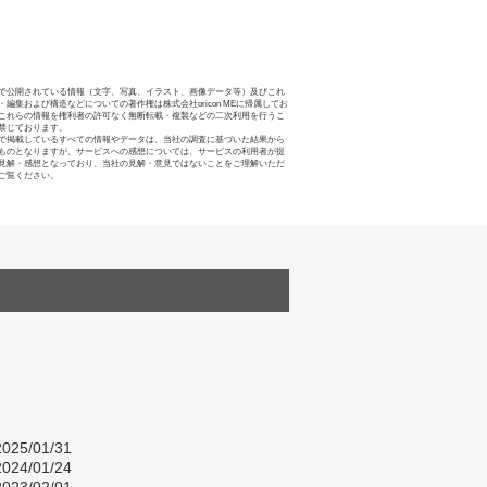
で公開されている情報（文字、写真、イラスト、画像データ等）及びこれ
・編集および構造などについての著作権は株式会社oricon MEに帰属してお
これらの情報を権利者の許可なく無断転載・複製などの二次利用を行うこ
禁じております。
で掲載しているすべての情報やデータは、当社の調査に基づいた結果から
ものとなりますが、サービスへの感想については、サービスの利用者が提
見解・感想となっており、当社の見解・意見ではないことをご理解いただ
ご覧ください。
025/01/31
024/01/24