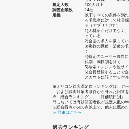
規定人数
100人以上
調査企業数
14社
定義
以下すべての条件を満た
る求職者に対して社員採
ト（アプリも含む）
1)人材紹介だけでなく
っている
2)全国の求人を扱って
3)複数の職種・業種の
く
4)特定のユーザー属性
代別、属性別を除く
5)検索エンジンや他サ
6)会員登録することで
スカウトに該当する付帯
※オリコン顧客満足度ランキングは、デー
および調査対象者条件から外れた回答を
※「総合ランキング」、「評価項目別」、
門においては有効回答者数が規定人数の半
※総合得点が60.0点以上で、他人に薦
≫ 詳細はこちら
過去ランキング