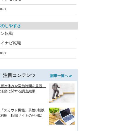
oda
募のしやすさ
エン転職
マイナビ転職
oda
注目コンテンツ
記事一覧へ ≫
年層は休みや労働時間を重視
職活動に関する調査結果
職「スカウト機能」男性6割以
が利用 転職サイトの利用に