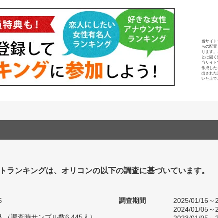
当サイト
らの配置
ります。
とは固く
当サイト
作成した
出された
いた上で
トランキングは、オリコンの以下の調査に基づいています。
5
調査期間
2025/01/16～2
2024/01/05～2
67人（調査時サンプル数6,445人）