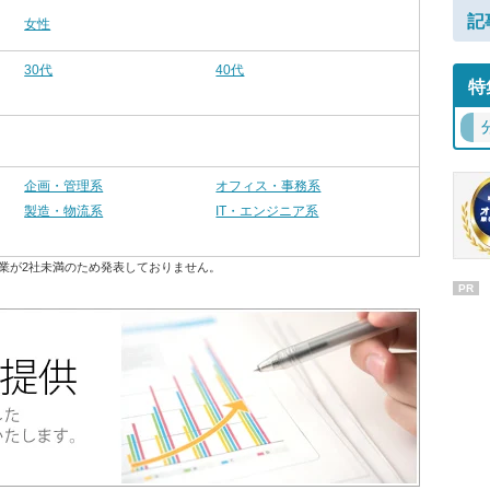
記
女性
30代
40代
特
企画・管理系
オフィス・事務系
製造・物流系
IT・エンジニア系
業が2社未満のため発表しておりません。
PR