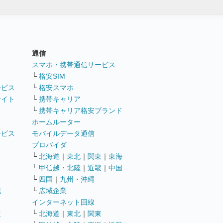
通信
ト
スマホ・携帯通信サービス
└
格安SIM
ービス
└
格安スマホ
サイト
└
携帯キャリア
└
携帯キャリア格安ブランド
ホームルーター
ービス
モバイルデータ通信
ト
プロバイダ
└
北海道
｜
東北
｜
関東
｜
東海
└
甲信越・北陸
｜
近畿
｜
中国
└
四国
｜
九州・沖縄
職
└
広域企業
インターネット回線
遣
└
北海道
｜
東北
｜
関東