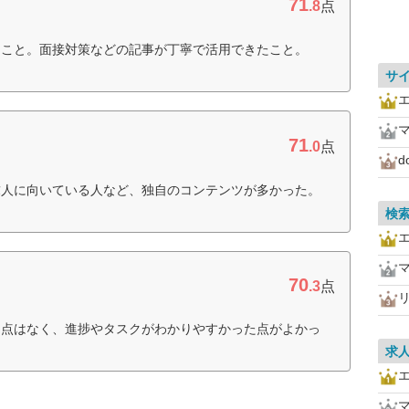
71
.8
点
たこと。面接対策などの記事が丁寧で活用できたこと。
サ
71
.0
点
d
求人に向いている人など、独自のコンテンツが多かった。
検
70
.3
点
リ
る点はなく、進捗やタスクがわかりやすかった点がよかっ
求