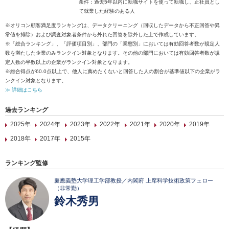
条件：過去5年以内に転職サイトを使って転職し、正社員とし
て就業した経験のある人
※オリコン顧客満足度ランキングは、データクリーニング（回収したデータから不正回答や異
常値を排除）および調査対象者条件から外れた回答を除外した上で作成しています。
※「総合ランキング」、「評価項目別」、部門の「業態別」においては有効回答者数が規定人
数を満たした企業のみランクイン対象となります。その他の部門においては有効回答者数が規
定人数の半数以上の企業がランクイン対象となります。
※総合得点が60.0点以上で、他人に薦めたくないと回答した人の割合が基準値以下の企業がラ
ンクイン対象となります。
≫ 詳細はこちら
過去ランキング
2025年
2024年
2023年
2022年
2021年
2020年
2019年
2018年
2017年
2015年
ランキング監修
慶應義塾大学理工学部教授／内閣府 上席科学技術政策フェロー
（非常勤）
鈴木秀男