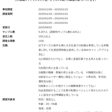
事前調査
2024/11/08～2025/01/15
調査期間
2025/01/16～2025/01/31
2024/01/05～2024/01/24
2023/01/05～2023/02/01
更新日
2025/06/02
サンプル数
5,267人（調査時サンプル数6,445人）
規定人数
100人以上
調査企業数
14社
定義
以下すべての条件を満たす正社員での転職を希望している求職
者に対して社員採用情報を提供しているWebサイト（アプリも
含む）
1)人材紹介だけでなく、企業に直接応募できる求人を扱ってい
る
2)全国の求人を扱っている
3)複数の職種・業種の求人を扱っている ※職種別を除く
4)特定のユーザー属性に限定していない ※男女別、年代別、
属性別を除く
5)検索エンジンや他サイトの横断検索サイトでない
6)会員登録することで企業や転職エージェント等からのスカウ
トに該当する付帯機能を有している
調査対象者
性別：指定なし
年齢：20～59歳
地域：全国