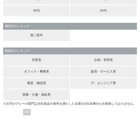
40代
50代
属性別ランキング
第二新卒
職種別ランキング
営業系
企画・管理系
オフィス・事務系
販売・サービス系
製造・物流系
IT・エンジニア系
医療・介護・福祉系
※文字がグレーの部門は当社規定の条件を満たした企業が2社未満のため発表しておりません。
PR