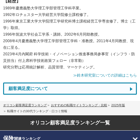
【経歴】
1989年慶應義塾大学理工学部管理工学科卒業。
1992年ロチェスター大学経営大学院修士課程修了。
1996年東京工業大学大学院理工学研究科博士課程経営工学専攻修了。博士（工
学）取得。
1996年筑波大学社会工学系・講師。2002年6月同助教授。
2008年4月慶應義塾大学理工学部管理工学科・准教授。2011年4月同教授、現
在に至る。
2023年4月内閣府 科学技術・イノベーション推進事務局参事官（インフラ・防
災担当）付上席科学技術政策フェロー（非常勤）
研究分野は応用統計解析、品質管理、マーケティング。
≫鈴木研究室についての詳細はこちら
顧客満足度について
オリコン顧客満足度ランキング
おすすめの転職サイトランキング・比較
2025年版
転職サイトの30代ランキング・口コミ情報
オリコン顧客満足度
ランキング一覧
保険
関連ランキング