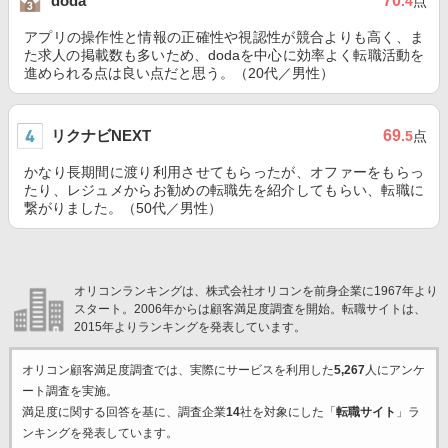
70
doda
.4
点
アプリの操作性と情報の正確性や視認性が競合よりも高く、ま
た求人の掲載数も多いため、dodaを中心に効率よく転職活動を
進められる点は良い点だと思う。（20代／男性）
リクナビNEXT
69
.5
点
かなり長期間に渡り利用させてもらったが、オファーをもらっ
たり、レジュメからお勧めの転職先を紹介してもらい、転職に
繋がりました。（50代／男性）
オリコンランキングは、株式会社オリコンを前身企業に1967年より
スタート。2006年からは顧客満足度調査を開始。転職サイトは、
2015年よりランキングを発表しています。
オリコン顧客満足度調査では、実際にサービスを利用した
5,267
人にアンケ
ート調査を実施。
満足度に関する回答を基に、調査企業
14
社を対象にした「
転職サイト
」ラ
ンキングを発表しています。