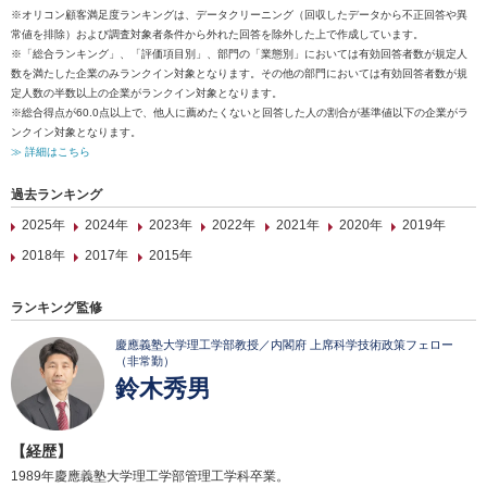
※オリコン顧客満足度ランキングは、データクリーニング（回収したデータから不正回答や異
常値を排除）および調査対象者条件から外れた回答を除外した上で作成しています。
※「総合ランキング」、「評価項目別」、部門の「業態別」においては有効回答者数が規定人
数を満たした企業のみランクイン対象となります。その他の部門においては有効回答者数が規
定人数の半数以上の企業がランクイン対象となります。
※総合得点が60.0点以上で、他人に薦めたくないと回答した人の割合が基準値以下の企業がラ
ンクイン対象となります。
≫ 詳細はこちら
過去ランキング
2025年
2024年
2023年
2022年
2021年
2020年
2019年
2018年
2017年
2015年
ランキング監修
慶應義塾大学理工学部教授／内閣府 上席科学技術政策フェロー
（非常勤）
鈴木秀男
【経歴】
1989年慶應義塾大学理工学部管理工学科卒業。