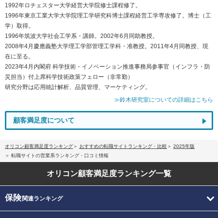
1992年ロチェスター大学経営大学院修士課程修了。
1996年東京工業大学大学院理工学研究科博士課程経営工学専攻修了。博士（工
学）取得。
1996年筑波大学社会工学系・講師。2002年6月同助教授。
2008年4月慶應義塾大学理工学部管理工学科・准教授。2011年4月同教授、現
在に至る。
2023年4月内閣府 科学技術・イノベーション推進事務局参事官（インフラ・防
災担当）付上席科学技術政策フェロー（非常勤）
研究分野は応用統計解析、品質管理、マーケティング。
≫鈴木研究室についての詳細はこちら
顧客満足度について
オリコン顧客満足度ランキング
おすすめの転職サイトランキング・比較
2025年版
転職サイトの営業系ランキング・口コミ情報
オリコン顧客満足度
ランキング一覧
保険
関連ランキング