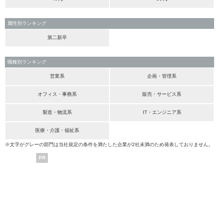
属性別ランキング
第二新卒
職種別ランキング
営業系
企画・管理系
オフィス・事務系
販売・サービス系
製造・物流系
IT・エンジニア系
医療・介護・福祉系
※文字がグレーの部門は当社規定の条件を満たした企業が2社未満のため発表しておりません。
PR