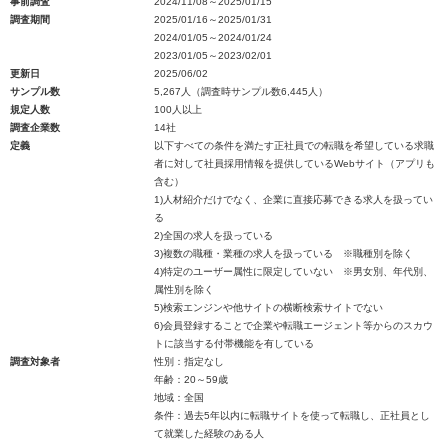
事前調査
2024/11/08～2025/01/15
調査期間
2025/01/16～2025/01/31
2024/01/05～2024/01/24
2023/01/05～2023/02/01
更新日
2025/06/02
サンプル数
5,267人（調査時サンプル数6,445人）
規定人数
100人以上
調査企業数
14社
定義
以下すべての条件を満たす正社員での転職を希望している求職
者に対して社員採用情報を提供しているWebサイト（アプリも
含む）
1)人材紹介だけでなく、企業に直接応募できる求人を扱ってい
る
2)全国の求人を扱っている
3)複数の職種・業種の求人を扱っている ※職種別を除く
4)特定のユーザー属性に限定していない ※男女別、年代別、
属性別を除く
5)検索エンジンや他サイトの横断検索サイトでない
6)会員登録することで企業や転職エージェント等からのスカウ
トに該当する付帯機能を有している
調査対象者
性別：指定なし
年齢：20～59歳
地域：全国
条件：過去5年以内に転職サイトを使って転職し、正社員とし
て就業した経験のある人