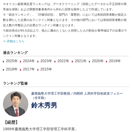
※オリコン顧客満足度ランキングは、データクリーニング（回収したデータから不正回答や異
常値を排除）および調査対象者条件から外れた回答を除外した上で作成しています。
※「総合ランキング」、「評価項目別」、部門の「業態別」においては有効回答者数が規定人
数を満たした企業のみランクイン対象となります。その他の部門においては有効回答者数が規
定人数の半数以上の企業がランクイン対象となります。
※総合得点が60.0点以上で、他人に薦めたくないと回答した人の割合が基準値以下の企業がラ
ンクイン対象となります。
≫ 詳細はこちら
過去ランキング
2025年
2024年
2023年
2022年
2021年
2020年
2019年
2018年
2017年
2015年
ランキング監修
慶應義塾大学理工学部教授／内閣府 上席科学技術政策フェロー
（非常勤）
鈴木秀男
【経歴】
1989年慶應義塾大学理工学部管理工学科卒業。