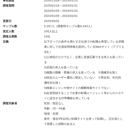
事前調査
2024/11/08～2025/01/15
調査期間
2025/01/16～2025/01/31
2024/01/05～2024/01/24
2023/01/05～2023/02/01
更新日
2025/06/02
サンプル数
5,267人（調査時サンプル数6,445人）
規定人数
100人以上
調査企業数
14社
定義
以下すべての条件を満たす正社員での転職を希望している求職
者に対して社員採用情報を提供しているWebサイト（アプリも
含む）
1)人材紹介だけでなく、企業に直接応募できる求人を扱ってい
る
2)全国の求人を扱っている
3)複数の職種・業種の求人を扱っている ※職種別を除く
4)特定のユーザー属性に限定していない ※男女別、年代別、
属性別を除く
5)検索エンジンや他サイトの横断検索サイトでない
6)会員登録することで企業や転職エージェント等からのスカウ
トに該当する付帯機能を有している
調査対象者
性別：指定なし
年齢：20～59歳
地域：全国
条件：過去5年以内に転職サイトを使って転職し、正社員とし
て就業した経験のある人