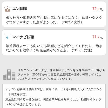
エン転職
72
.0
点
求人検索や掲載内容等に特に気になる点はなく、進捗やタスク
がわかりやすかった点がよかった。（20代／女性）
マイナビ転職
71
.7
点
希望職種以外にも向いてる職種などを紹介してくれたり、働き
ながらでも効率よく転職活動ができた点。（30代／女性）
オリコンランキングは、株式会社オリコンを前身企業に1967年より
スタート。2006年からは顧客満足度調査を開始。転職サイトは、
2015年よりランキングを発表しています。
オリコン顧客満足度調査では、実際にサービスを利用した
5,267
人にアンケ
ート調査を実施。
満足度に関する回答を基に、調査企業
14
社を対象にした「
転職サイト
」ラ
ンキングを発表しています。