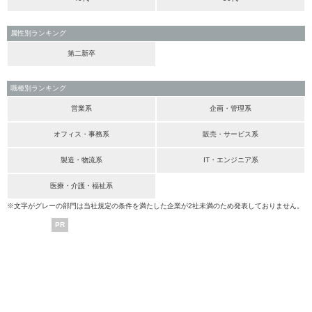
属性別ランキング
第二新卒
職種別ランキング
営業系
企画・管理系
オフィス・事務系
販売・サービス系
製造・物流系
IT・エンジニア系
医療・介護・福祉系
※文字がグレーの部門は当社規定の条件を満たした企業が2社未満のため発表しておりません。
PR