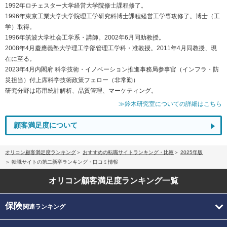
1992年ロチェスター大学経営大学院修士課程修了。
1996年東京工業大学大学院理工学研究科博士課程経営工学専攻修了。博士（工
学）取得。
1996年筑波大学社会工学系・講師。2002年6月同助教授。
2008年4月慶應義塾大学理工学部管理工学科・准教授。2011年4月同教授、現
在に至る。
2023年4月内閣府 科学技術・イノベーション推進事務局参事官（インフラ・防
災担当）付上席科学技術政策フェロー（非常勤）
研究分野は応用統計解析、品質管理、マーケティング。
≫鈴木研究室についての詳細はこちら
顧客満足度について
オリコン顧客満足度ランキング
おすすめの転職サイトランキング・比較
2025年版
転職サイトの第二新卒ランキング・口コミ情報
オリコン顧客満足度
ランキング一覧
保険
関連ランキング