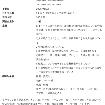
2024/01/05～2024/01/24
2023/01/05～2023/02/01
更新日
2025/06/02
サンプル数
5,267人（調査時サンプル数6,445人）
規定人数
100人以上
調査企業数
14社
定義
以下すべての条件を満たす正社員での転職を希望している求職
者に対して社員採用情報を提供しているWebサイト（アプリも
含む）
1)人材紹介だけでなく、企業に直接応募できる求人を扱ってい
る
2)全国の求人を扱っている
3)複数の職種・業種の求人を扱っている ※職種別を除く
4)特定のユーザー属性に限定していない ※男女別、年代別、
属性別を除く
5)検索エンジンや他サイトの横断検索サイトでない
6)会員登録することで企業や転職エージェント等からのスカウ
トに該当する付帯機能を有している
調査対象者
性別：指定なし
年齢：20～59歳
地域：全国
条件：過去5年以内に転職サイトを使って転職し、正社員とし
て就業した経験のある人
※オリコン顧客満足度ランキングは、データクリーニング（回収したデータから不正回答や異
常値を排除）および調査対象者条件から外れた回答を除外した上で作成しています。