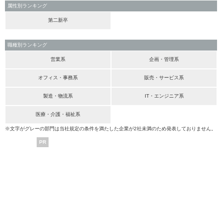
属性別ランキング
第二新卒
職種別ランキング
営業系
企画・管理系
オフィス・事務系
販売・サービス系
製造・物流系
IT・エンジニア系
医療・介護・福祉系
※文字がグレーの部門は当社規定の条件を満たした企業が2社未満のため発表しておりません。
PR