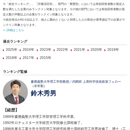
※「総合ランキング」、「評価項目別」、部門の「業態別」においては有効回答者数が規定人
数を満たした企業のみランクイン対象となります。その他の部門においては有効回答者数が規
定人数の半数以上の企業がランクイン対象となります。
※総合得点が60.0点以上で、他人に薦めたくないと回答した人の割合が基準値以下の企業がラ
ンクイン対象となります。
≫ 詳細はこちら
過去ランキング
2025年
2024年
2023年
2022年
2021年
2020年
2019年
2018年
2017年
2015年
ランキング監修
慶應義塾大学理工学部教授／内閣府 上席科学技術政策フェロー
（非常勤）
鈴木秀男
【経歴】
1989年慶應義塾大学理工学部管理工学科卒業。
1992年ロチェスター大学経営大学院修士課程修了。
1996年東京工業大学大学院理工学研究科博士課程経営工学専攻修了。博士（工