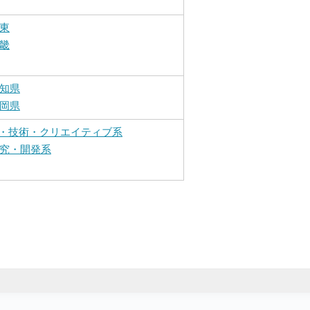
東
畿
知県
岡県
T・技術・クリエイティブ系
究・開発系