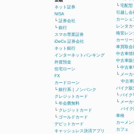
金融
└
宅配型
ネット証券
引越し会
NISA
カーシェ
└
証券会社
レンタカ
└
銀行
格安レン
スマホ専業証券
カーリー
iDeCo 証券会社
車買取会
ネット銀行
中古車情
インターネットバンキング
中古車販
外貨預金
└
中古車
住宅ローン
└
メーカ
FX
中古車
カードローン
バイク販
└
銀行系
｜
ノンバンク
└
バイク
クレジットカード
└
メーカ
└
年会費無料
バイク
└
クレジットカード
車検
└
ゴールドカード
カーメン
デビットカード
カフェ
キャッシュレス決済アプリ