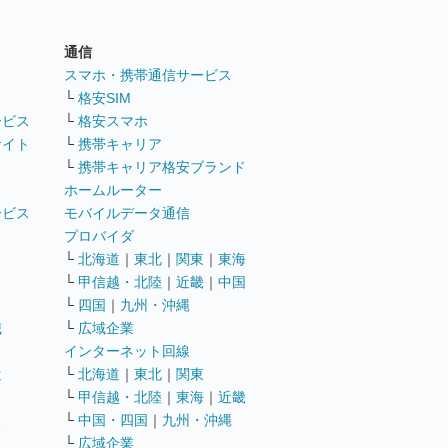
通信
ト
スマホ・携帯通信サービス
└
格安SIM
ービス
└
格安スマホ
サイト
└
携帯キャリア
└
携帯キャリア格安ブランド
ホームルーター
ービス
モバイルデータ通信
ト
プロバイダ
└
北海道
｜
東北
｜
関東
｜
東海
└
甲信越・北陸
｜
近畿
｜
中国
└
四国
｜
九州・沖縄
職
└
広域企業
インターネット回線
遣
└
北海道
｜
東北
｜
関東
└
甲信越・北陸
｜
東海
｜
近畿
ス
└
中国・四国
｜
九州・沖縄
└
広域企業