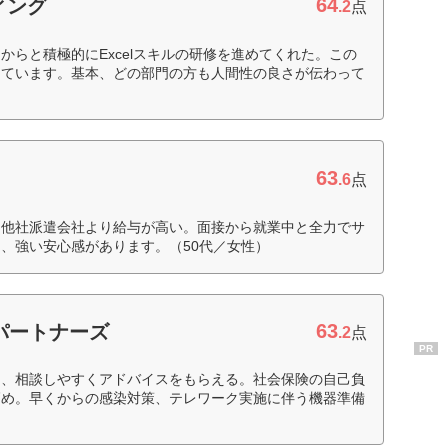
64
ィング
.2
点
からと積極的にExcelスキルの研修を進めてくれた。この
っています。基本、どの部門の方も人間性の良さが伝わって
63
.6
点
も他社派遣会社より給与が高い。面接から就業中と全力でサ
、強い安心感があります。（50代／女性）
63
パートナーズ
.2
点
PR
て、相談しやすくアドバイスをもらえる。社会保険の自己負
高め。早くからの感染対策、テレワーク実施に伴う機器準備