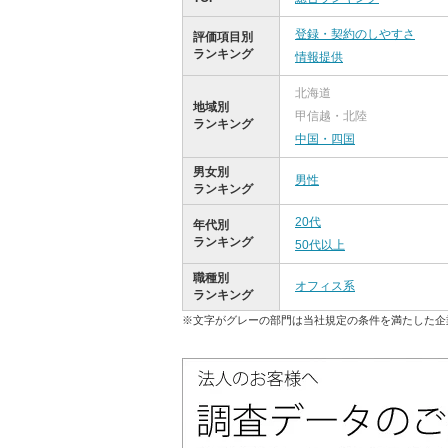
登録・契約のしやすさ
評価項目別
ランキング
情報提供
北海道
地域別
甲信越・北陸
ランキング
中国・四国
男女別
男性
ランキング
20代
年代別
ランキング
50代以上
職種別
オフィス系
ランキング
※文字がグレーの部門は当社規定の条件を満たした企