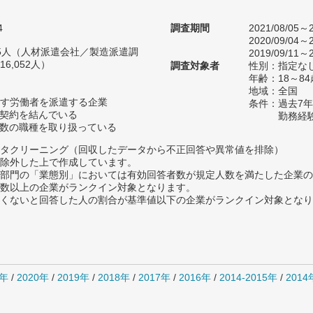
4
調査期間
2021/08/05～2
2020/09/04～2
635人（人材派遣会社／製造派遣調
2019/09/11～2
6,052人）
調査対象者
性別：指定な
年齢：18～84
地域：全国
す労働者を派遣する企業
条件：過去7
用契約を結んでいる
勤務経
複数の職種を取り扱っている
タクリーニング（回収したデータから不正回答や異常値を排除）
除外した上で作成しています。
部門の「業態別」においては有効回答者数が規定人数を満たした企業の
数以上の企業がランクイン対象となります。
めたくないと回答した人の割合が基準値以下の企業がランクイン対象とな
1年
/
2020年
/
2019年
/
2018年
/
2017年
/
2016年
/
2014-2015年
/
201