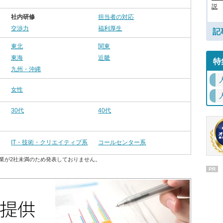
説
社内研修
担当者の対応
交渉力
福利厚生
記
東北
関東
東海
近畿
特
九州・沖縄
女性
30代
40代
IT・技術・クリエイティブ系
コールセンター系
業が2社未満のため発表しておりません。
PR