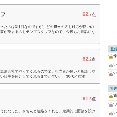
62
ッフ
.7
点
ったのは3社目なのですが、どの担当の方も対応が良いの
仕事が決まるのもテンプスタッフなので、今後もお世話にな
登
62
.2
点
を派遣会社でやってくれるので楽。担当者が良いと相談しや
い仕事を紹介してくれるまでが早い。（30代／女性）
社
61
.3
点
ようになった。きちんと連絡をくれる。定期的に面談を設け