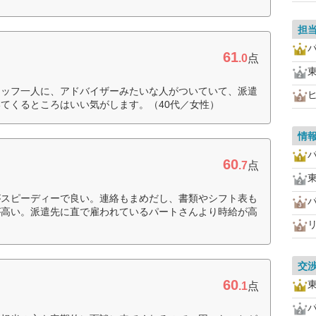
担
61
.0
点
タッフ一人に、アドバイザーみたいな人がついていて、派遣
てくるところはいい気がします。（40代／女性）
情
60
.7
点
がスピーディーで良い。連絡もまめだし、書類やシフト表も
が高い。派遣先に直で雇われているパートさんより時給が高
交
60
.1
点