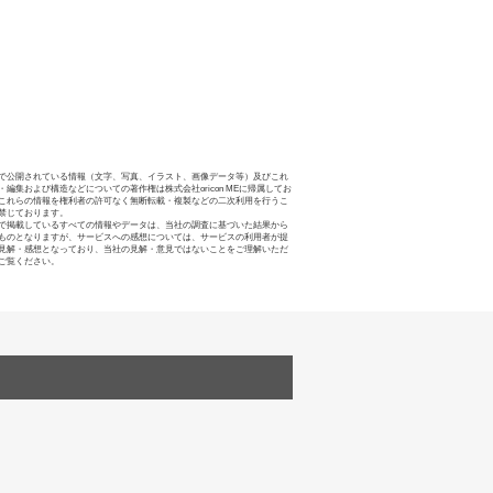
で公開されている情報（文字、写真、イラスト、画像データ等）及びこれ
・編集および構造などについての著作権は株式会社oricon MEに帰属してお
これらの情報を権利者の許可なく無断転載・複製などの二次利用を行うこ
禁じております。
で掲載しているすべての情報やデータは、当社の調査に基づいた結果から
ものとなりますが、サービスへの感想については、サービスの利用者が提
見解・感想となっており、当社の見解・意見ではないことをご理解いただ
ご覧ください。