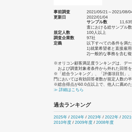
事前調査
2021/05/21～2021/08/0
更新日
2022/01/04
サンプル数
11,
査における総サンプル数1
規定人数
100人以上
調査企業数
97社
定義
以下すべての条件を満た
1)就業希望者と直接雇
2)一般的な事務を含む
※オリコン顧客満足度ランキングは、デー
および調査対象者条件から外れた回答を
※「総合ランキング」、「評価項目別」、
門においては有効回答者数が規定人数の半
※総合得点が60.0点以上で、他人に薦
≫ 詳細はこちら
過去ランキング
2025年
/
2024年
/
2023年
/
2022年
/
202
2010年度
/
2009年度
/
2008年度