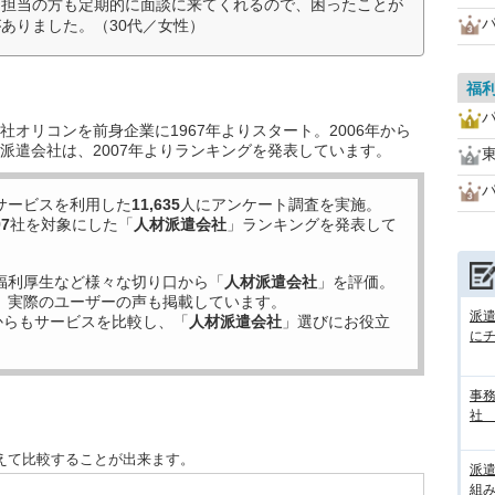
、担当の方も定期的に面談に来てくれるので、困ったことが
ありました。（30代／女性）
福
オリコンを前身企業に1967年よりスタート。2006年から
派遣会社は、2007年よりランキングを発表しています。
サービスを利用した
11,635
人にアンケート調査を実施。
97
社を対象にした「
人材派遣会社
」ランキングを発表して
福利厚生など様々な切り口から「
人材派遣会社
」を評価。
、実際のユーザーの声も掲載しています。
派
からもサービスを比較し、「
人材派遣会社
」選びにお役立
に
事務
社
えて比較することが出来ます。
派
組