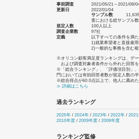
事前調査
2021/05/21～2021/08/0
更新日
2022/01/04
サンプル数
11,
査における総サンプル数1
規定人数
100人以上
調査企業数
97社
定義
以下すべての条件を満た
1)就業希望者と直接雇
2)一般的な事務を含む
※オリコン顧客満足度ランキングは、デー
および調査対象者条件から外れた回答を
※「総合ランキング」、「評価項目別」、
門においては有効回答者数が規定人数の半
※総合得点が60.0点以上で、他人に薦
≫ 詳細はこちら
過去ランキング
2025年
/
2024年
/
2023年
/
2022年
/
202
2010年度
/
2009年度
/
2008年度
ランキング監修