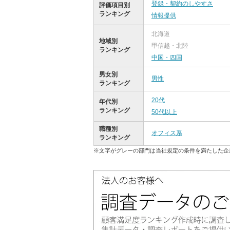
登録・契約のしやすさ
評価項目別
ランキング
情報提供
北海道
地域別
甲信越・北陸
ランキング
中国・四国
男女別
男性
ランキング
20代
年代別
ランキング
50代以上
職種別
オフィス系
ランキング
※文字がグレーの部門は当社規定の条件を満たした企