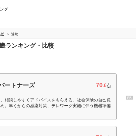
ング
年版
近畿
近畿ランキング・比較
70
パートナーズ
.6
点
PR
て、相談しやすくアドバイスをもらえる。社会保険の自己負
高め。早くからの感染対策、テレワーク実施に伴う機器準備