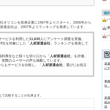
福
オリコンを前身企業に1967年よりスタート。2006年から
派遣会社は、2007年よりランキングを発表しています。
サービスを利用した
11,635
人にアンケート調査を実施。
97
社を対象にした「
人材派遣会社
」ランキングを発表して
福利厚生など様々な切り口から「
人材派遣会社
」を評価。
、実際のユーザーの声も掲載しています。
派
からもサービスを比較し、「
人材派遣会社
」選びにお役立
に
事務
社
えて比較することが出来ます。
派
組
説