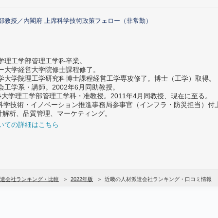
部教授／内閣府 上席科学技術政策フェロー（非常勤）
大学理工学部管理工学科卒業。
ター大学経営大学院修士課程修了。
大学大学院理工学研究科博士課程経営工学専攻修了。博士（工学）取得。
社会工学系・講師。2002年6月同助教授。
義塾大学理工学部管理工学科・准教授。2011年4月同教授、現在に至る。
府 科学技術・イノベーション推進事務局参事官（インフラ・防災担当）
計解析、品質管理、マーケティング。
いての詳細はこちら
遣会社ランキング・比較
2022年版
近畿の人材派遣会社ランキング・口コミ情報