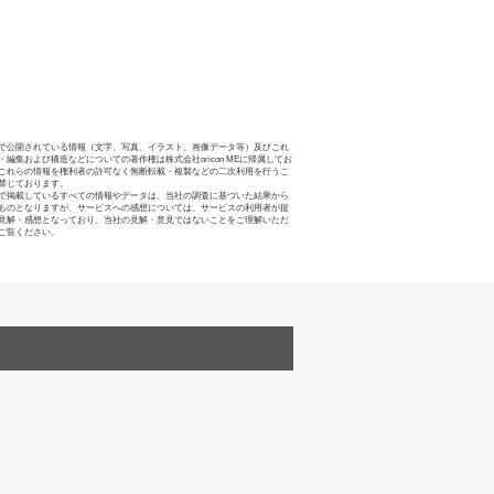
で公開されている情報（文字、写真、イラスト、画像データ等）及びこれ
・編集および構造などについての著作権は株式会社oricon MEに帰属してお
これらの情報を権利者の許可なく無断転載・複製などの二次利用を行うこ
禁じております。
で掲載しているすべての情報やデータは、当社の調査に基づいた結果から
ものとなりますが、サービスへの感想については、サービスの利用者が提
見解・感想となっており、当社の見解・意見ではないことをご理解いただ
ご覧ください。