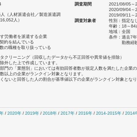
4
調査期間
2021/08/05～2
2020/09/04～2
635人（人材派遣会社／製造派遣調
2019/09/11～2
6,052人）
調査対象者
性別：指定な
年齢：18～84
地域：全国
す労働者を派遣する企業
条件：過去7
用契約を結んでいる
勤務経
複数の職種を取り扱っている
タクリーニング（回収したデータから不正回答や異常値を排除）
除外した上で作成しています。
部門の「業態別」においては有効回答者数が規定人数を満たした企業の
数以上の企業がランクイン対象となります。
めたくないと回答した人の割合が基準値以下の企業がランクイン対象とな
1年
/
2020年
/
2019年
/
2018年
/
2017年
/
2016年
/
2014-2015年
/
201