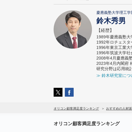
慶應義塾大学理工学
鈴木秀男
【経歴】
1989年慶應義塾
1992年ロチェス
1996年東京工業
1996年筑波大学
2008年4月慶應
2023年4月内閣
研究分野は応用統
≫ 鈴木研究室につ
オリコン顧客満足度ランキング
おすすめの人材派
オリコン顧客満足度ランキング