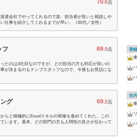
70
.0
点
を派遣会社でやってくれるので楽。担当者が良いと相談しや
い仕事を紹介してくれるまでが早い。（30代／女性）
69
ッフ
.5
点
登
ったのは3社目なのですが、どの担当の方も対応が良いの
仕事が決まるのもテンプスタッフなので、今後もお世話にな
社
69
ィング
.2
点
からと積極的にExcelスキルの研修を進めてくれた。この
っています。基本、どの部門の方も人間性の良さが伝わって