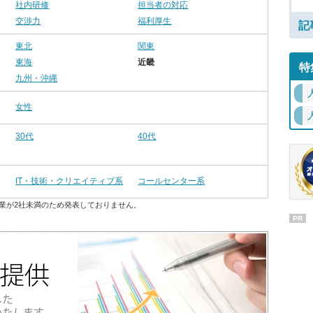
社内研修
担当者の対応
交渉力
福利厚生
記
東北
関東
東海
近畿
特
九州・沖縄
女性
30代
40代
IT・技術・クリエイティブ系
コールセンター系
業が2社未満のため発表しておりません。
PR