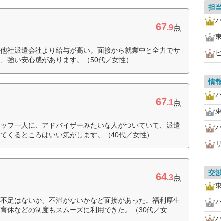
担
67
.9
点
も他社派遣会社より給与が高い。面接から就業中と全力でサ
、強い安心感があります。（50代／女性）
情
67
.1
点
タッフ一人に、アドバイザーみたいな人がついていて、派遣
てくるところはいい気がします。（40代／女性）
交
64
.3
点
過不足はないか、不満がないかなど面接があった。福利厚生
育休などの制度もスムーズに利用できた。（30代／女