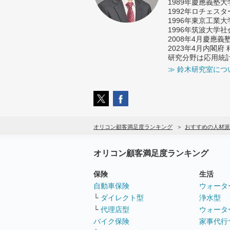
1989年慶應義塾
1992年ロチェス
1996年東京工業
1996年筑波大学
2008年4月慶應
2023年4月内閣
研究分野は応用統
≫ 鈴木研究室につ
オリコン顧客満足度ランキング
おすすめの人材派
オリコン顧客満足度ランキング
保険
生活
自動車保険
ウォータ
└
ダイレクト型
浄水型
└
代理店型
ウォータ
バイク保険
家事代行