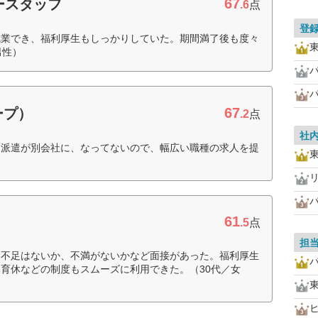
67
ースタッフ
.6
点
登
就業でき、福利厚生もしっかりしていた。期間満了後も度々
男性）
67
ープ）
.2
点
社
ア派遣が別会社に、なってないので、幅広い職種の求人を提
61
.5
点
担
過不足はないか、不満がないかなど面接があった。福利厚生
育休などの制度もスムーズに利用できた。（30代／女