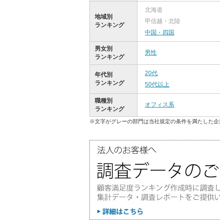
北海道
地域別
甲信越・北陸
ランキング
中国・四国
男女別
男性
ランキング
20代
年代別
ランキング
50代以上
職種別
オフィス系
ランキング
※文字がグレーの部門は当社規定の条件を満たした企