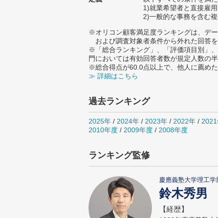
1)就業希望者と直接雇
2)一般的な事務を含む
※オリコン顧客満足度ランキングは、デー
および調査対象者条件から外れた回答を
※「総合ランキング」、「評価項目別」、
門においては有効回答者数が規定人数の半
※総合得点が60.0点以上で、他人に薦
≫ 詳細はこちら
過去ランキング
2025年
/
2024年
/
2023年
/
2022年
/
202
2010年度
/
2009年度
/
2008年度
ランキング監修
慶應義塾大学理工学
鈴木秀男
【経歴】