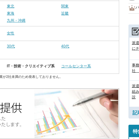
東北
関東
東海
近畿
九州・沖縄
女性
派
30代
40代
に
事務
IT・技術・クリエイティブ系
コールセンター系
社
業が2社未満のため発表しておりません。
派
組
説
記
特