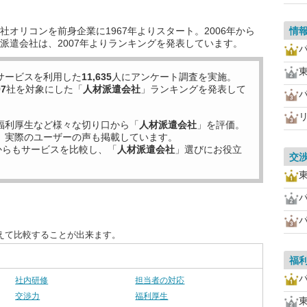
オリコンを前身企業に1967年よりスタート。2006年から
情
派遣会社は、2007年よりランキングを発表しています。
サービスを利用した
11,635
人にアンケート調査を実施。
97
社を対象にした「
人材派遣会社
」ランキングを発表して
福利厚生など様々な切り口から「
人材派遣会社
」を評価。
、実際のユーザーの声も掲載しています。
からもサービスを比較し、「
人材派遣会社
」選びにお役立
交
えて比較することが出来ます。
福
社内研修
担当者の対応
交渉力
福利厚生