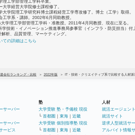
大学理工学部管理工学科卒業。
ター大学経営大学院修士課程修了。
大学大学院理工学研究科博士課程経営工学専攻修了。博士（工学）取得。
社会工学系・講師。2002年6月同助教授。
義塾大学理工学部管理工学科・准教授。2011年4月同教授、現在に至る。
府 科学技術・イノベーション推進事務局参事官（インフラ・防災担当）
計解析、品質管理、マーケティング。
いての詳細はこちら
遣会社ランキング・比較
2022年版
IT・技術・クリエイティブ系で比較する人材
塾
人材
ーサーバー
大学受験 塾・予備校 現役
就活エージェン
└
首都圏
｜
東海
｜
近畿
就活サイト
ーサーバー
大学受験 個別指導塾 現役
逆求人型就活サ
サービス
└
首都圏
｜
東海
｜
近畿
アルバイト情報