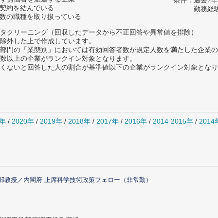
条件：過去7
用契約を結んでいる
勤務経
複数の職種を取り扱っている
タクリーニング（回収したデータから不正回答や異常値を排除）
除外した上で作成しています。
部門の「業態別」においては有効回答者数が規定人数を満たした企業の
数以上の企業がランクイン対象となります。
めたくないと回答した人の割合が基準値以下の企業がランクイン対象とな
1年
/
2020年
/
2019年
/
2018年
/
2017年
/
2016年
/
2014-2015年
/
201
部教授／内閣府 上席科学技術政策フェロー（非常勤）