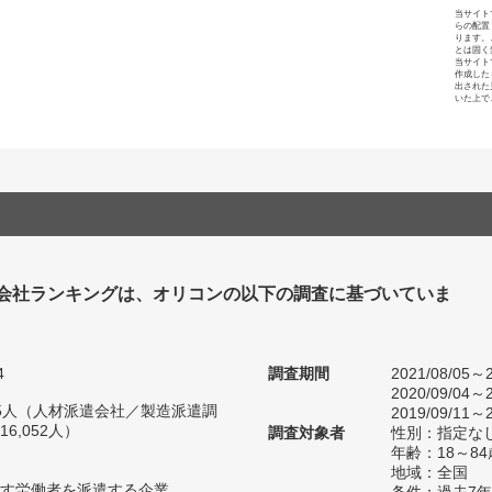
当サイト
らの配置
ります。
とは固く
当サイト
作成した
出された
いた上で
会社ランキングは、オリコンの以下の調査に基づいていま
4
調査期間
2021/08/05～2
2020/09/04～2
635人（人材派遣会社／製造派遣調
2019/09/11～2
6,052人）
調査対象者
性別：指定な
年齢：18～84
地域：全国
す労働者を派遣する企業