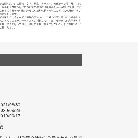
で公開されている情報（文字、写真、イラスト、画像データ等）及びこれ
・編集および構造などについての著作権は株式会社oricon MEに帰属してお
これらの情報を権利者の許可なく無断転載・複製などの二次利用を行うこ
禁じております。
で掲載しているすべての情報やデータは、当社の調査に基づいた結果から
ものとなりますが、サービスへの感想については、サービスの利用者が提
見解・感想となっており、当社の見解・意見ではないことをご理解いただ
ご覧ください。
021/08/30
020/09/28
019/09/17
し
歳