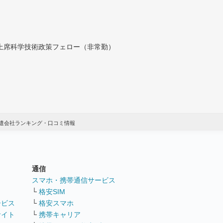
付上席科学技術政策フェロー（非常勤）
派遣会社ランキング・口コミ情報
通信
ト
スマホ・携帯通信サービス
└
格安SIM
ービス
└
格安スマホ
サイト
└
携帯キャリア