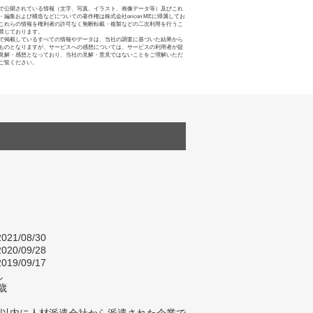
で公開されている情報（文字、写真、イラスト、画像データ等）及びこれ
・編集および構造などについての著作権は株式会社oricon MEに帰属してお
これらの情報を権利者の許可なく無断転載・複製などの二次利用を行うこ
禁じております。
で掲載しているすべての情報やデータは、当社の調査に基づいた結果から
ものとなりますが、サービスへの感想については、サービスの利用者が提
見解・感想となっており、当社の見解・意見ではないことをご理解いただ
ご覧ください。
021/08/30
020/09/28
019/09/17
し
歳