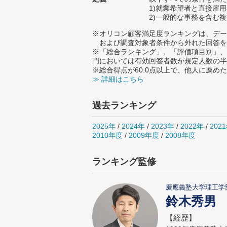
1)就業希望者と直接雇
2)一般的な事務を含む
※オリコン顧客満足度ランキングは、デー
および調査対象者条件から外れた回答を
※「総合ランキング」、「評価項目別」、
門においては有効回答者数が規定人数の半
※総合得点が60.0点以上で、他人に薦
≫ 詳細はこちら
過去ランキング
2025年
/
2024年
/
2023年
/
2022年
/
202
2010年度
/
2009年度
/
2008年度
ランキング監修
慶應義塾大学理工学
鈴木秀男
【経歴】