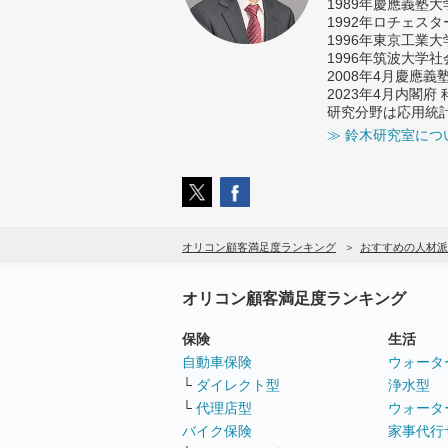
1989年慶應義塾
1992年ロチェス
1996年東京工業
1996年筑波大学
2008年4月慶應
2023年4月内閣
研究分野は応用統
≫ 鈴木研究室につ
オリコン顧客満足度ランキング
おすすめの人材派
オリコン顧客満足度ランキング
保険
生活
自動車保険
ウォータ
└
ダイレクト型
浄水型
└
代理店型
ウォータ
バイク保険
家事代行