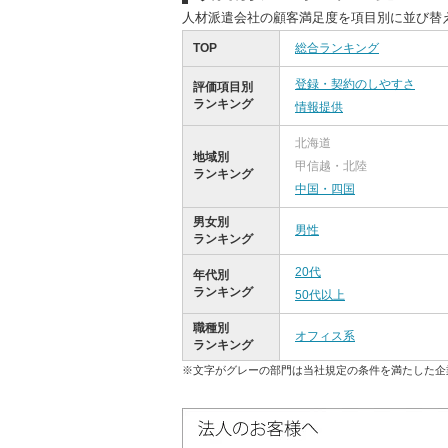
人材派遣会社の顧客満足度を項目別に並び替
TOP
総合ランキング
登録・契約のしやすさ
評価項目別
ランキング
情報提供
北海道
地域別
甲信越・北陸
ランキング
中国・四国
男女別
男性
ランキング
20代
年代別
ランキング
50代以上
職種別
オフィス系
ランキング
※文字がグレーの部門は当社規定の条件を満たした企