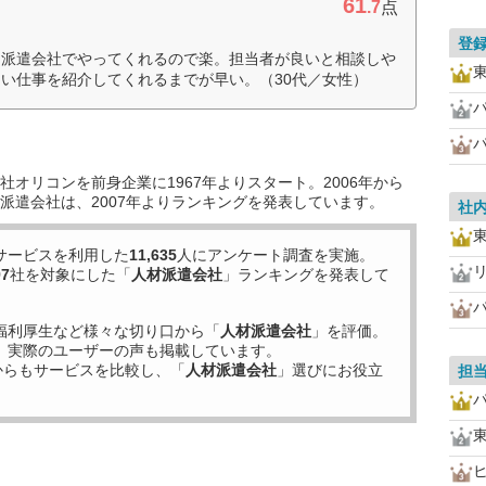
61
.7
点
登
を派遣会社でやってくれるので楽。担当者が良いと相談しや
い仕事を紹介してくれるまでが早い。（30代／女性）
オリコンを前身企業に1967年よりスタート。2006年から
派遣会社は、2007年よりランキングを発表しています。
社
サービスを利用した
11,635
人にアンケート調査を実施。
97
社を対象にした「
人材派遣会社
」ランキングを発表して
福利厚生など様々な切り口から「
人材派遣会社
」を評価。
、実際のユーザーの声も掲載しています。
からもサービスを比較し、「
人材派遣会社
」選びにお役立
担