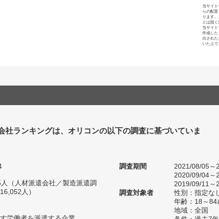
当サイト
らの配置
ります。
とは固く
当サイト
作成した
出された
いた上で
会社ランキングは、オリコンの以下の調査に基づいていま
4
調査期間
2021/08/05～2
2020/09/04～2
635人（人材派遣会社／製造派遣調
2019/09/11～2
6,052人）
調査対象者
性別：指定な
年齢：18～84
地域：全国
す労働者を派遣する企業