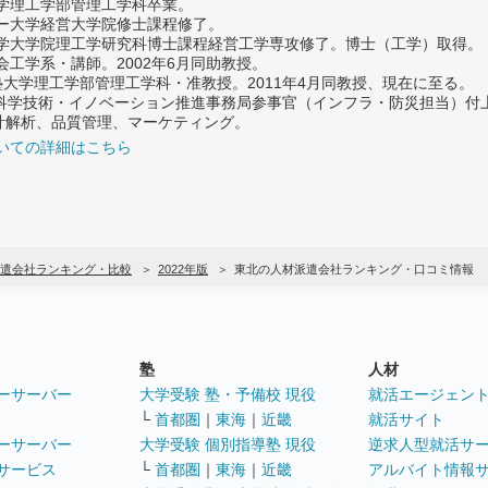
大学理工学部管理工学科卒業。
ター大学経営大学院修士課程修了。
大学大学院理工学研究科博士課程経営工学専攻修了。博士（工学）取得。
社会工学系・講師。2002年6月同助教授。
義塾大学理工学部管理工学科・准教授。2011年4月同教授、現在に至る。
府 科学技術・イノベーション推進事務局参事官（インフラ・防災担当）
計解析、品質管理、マーケティング。
いての詳細はこちら
遣会社ランキング・比較
2022年版
東北の人材派遣会社ランキング・口コミ情報
塾
人材
ーサーバー
大学受験 塾・予備校 現役
就活エージェン
└
首都圏
｜
東海
｜
近畿
就活サイト
ーサーバー
大学受験 個別指導塾 現役
逆求人型就活サ
サービス
└
首都圏
｜
東海
｜
近畿
アルバイト情報