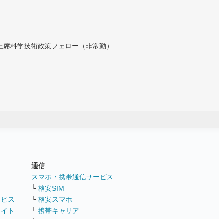
付上席科学技術政策フェロー（非常勤）
通信
ト
スマホ・携帯通信サービス
└
格安SIM
ービス
└
格安スマホ
サイト
└
携帯キャリア