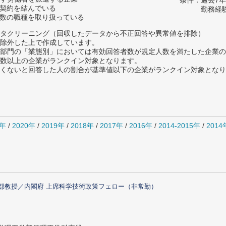
条件：過去7
用契約を結んでいる
勤務経
複数の職種を取り扱っている
タクリーニング（回収したデータから不正回答や異常値を排除）
除外した上で作成しています。
部門の「業態別」においては有効回答者数が規定人数を満たした企業の
数以上の企業がランクイン対象となります。
めたくないと回答した人の割合が基準値以下の企業がランクイン対象とな
1年
/
2020年
/
2019年
/
2018年
/
2017年
/
2016年
/
2014-2015年
/
201
部教授／内閣府 上席科学技術政策フェロー（非常勤）