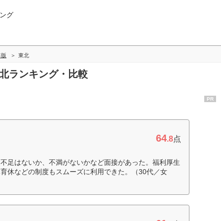
ング
年版
東北
東北ランキング・比較
PR
64
.8
点
過不足はないか、不満がないかなど面接があった。福利厚生
育休などの制度もスムーズに利用できた。（30代／女