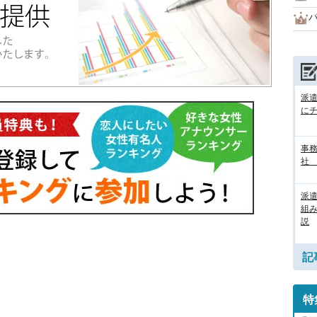
派
に
事務
社
派
組
説
記
特