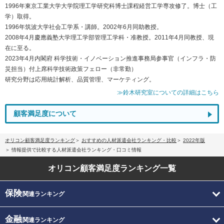
1996年東京工業大学大学院理工学研究科博士課程経営工学専攻修了。博士（工
学）取得。
1996年筑波大学社会工学系・講師。2002年6月同助教授。
2008年4月慶應義塾大学理工学部管理工学科・准教授。2011年4月同教授、現
在に至る。
2023年4月内閣府 科学技術・イノベーション推進事務局参事官（インフラ・防
災担当）付上席科学技術政策フェロー（非常勤）
研究分野は応用統計解析、品質管理、マーケティング。
≫鈴木研究室についての詳細はこちら
顧客満足度について
オリコン顧客満足度ランキング
おすすめの人材派遣会社ランキング・比較
2022年版
情報提供で比較する人材派遣会社ランキング・口コミ情報
オリコン顧客満足度
ランキング一覧
保険
関連ランキング
金融
関連ランキング