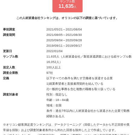
サンプル数
11,635
人
この人材派遣会社ランキングは、オリコンの以下の調査に基づいています。
事前調査
2021/05/21～2021/08/04
調査期間
2021/08/05～2021/08/30
2020/09/04～2020/09/28
2019/09/11～2019/09/17
更新日
2022/01/04
サンプル数
11,635人（人材派遣会社／製造派遣調査における総サンプル数
16,052人）
規定人数
100人以上
調査企業数
97社
定義
以下すべての条件を満たす労働者を派遣する企業
1)就業希望者と直接雇用契約を結んでいる
2)一般的な事務を含む複数の職種を取り扱っている
調査対象者
性別：指定なし
年齢：18～84歳
地域：全国
条件：過去7年以内に人材派遣会社から派遣された企業で勤務
経験がある人
※オリコン顧客満足度ランキングは、データクリーニング（回収したデータから不正回答や異
常値を排除）および調査対象者条件から外れた回答を除外した上で作成しています。