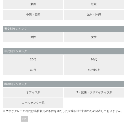
東海
近畿
中国・四国
九州・沖縄
男女別ランキング
男性
女性
年代別ランキング
20代
30代
40代
50代以上
職種別ランキング
オフィス系
IT・技術・クリエイティブ系
コールセンター系
※文字がグレーの部門は当社規定の条件を満たした企業が2社未満のため発表しておりません。
PR