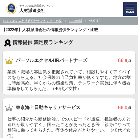
オリコン顧客満足度ランキング
人材派遣会社
おすすめの人材派遣会社ランキング・比較
2022年版
情報提供
【2022年】人材派遣会社の情報提供ランキング・比較
情報提供 満足度ランキング
パーソルエクセルHRパートナーズ
66
.9
点
業務・職場の雰囲気を把握されていて、相談しやすくアドバイ
スをもらえる。社会保険の自己負担率が低くてすむ。地方の割
に時給高め。早くからの感染対策、テレワーク実施に伴う機器
準備をしてもらえた。（40代／女性）
東京海上日動キャリアサービス
66
.6
点
仕事の紹介から勤務開始までのスピードが迅速。担当者の方と
連絡が取りやすく、困ったことがあったとき等、親身になって
相談に乗ってもらえた。有休や休みがとりやすい。（40代／女
性）