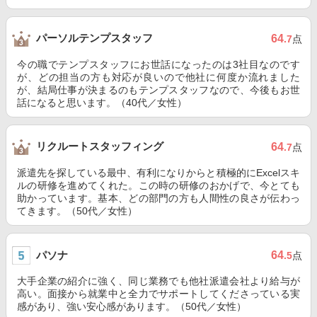
パーソルテンプスタッフ
64
.7
点
今の職でテンプスタッフにお世話になったのは3社目なのです
が、どの担当の方も対応が良いので他社に何度か流れました
が、結局仕事が決まるのもテンプスタッフなので、今後もお世
話になると思います。（40代／女性）
リクルートスタッフィング
64
.7
点
派遣先を探している最中、有利になりからと積極的にExcelスキ
ルの研修を進めてくれた。この時の研修のおかげで、今とても
助かっています。基本、どの部門の方も人間性の良さが伝わっ
てきます。（50代／女性）
パソナ
64
.5
点
大手企業の紹介に強く、同じ業務でも他社派遣会社より給与が
高い。面接から就業中と全力でサポートしてくださっている実
感があり、強い安心感があります。（50代／女性）