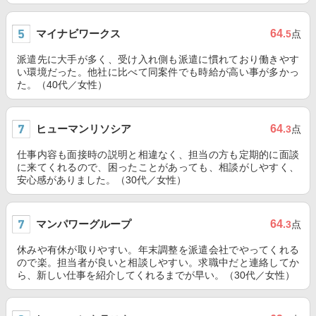
マイナビワークス
64
.5
点
派遣先に大手が多く、受け入れ側も派遣に慣れており働きやす
い環境だった。他社に比べて同案件でも時給が高い事が多かっ
た。（40代／女性）
ヒューマンリソシア
64
.3
点
仕事内容も面接時の説明と相違なく、担当の方も定期的に面談
に来てくれるので、困ったことがあっても、相談がしやすく、
安心感がありました。（30代／女性）
マンパワーグループ
64
.3
点
休みや有休が取りやすい。年末調整を派遣会社でやってくれる
ので楽。担当者が良いと相談しやすい。求職中だと連絡してか
ら、新しい仕事を紹介してくれるまでが早い。（30代／女性）