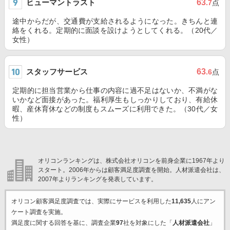
ヒューマントラスト
63
.7
点
途中からだが、交通費が支給されるようになった。きちんと連
絡をくれる。定期的に面談を設けようとしてくれる。（20代／
女性）
スタッフサービス
63
.6
点
定期的に担当営業から仕事の内容に過不足はないか、不満がな
いかなど面接があった。福利厚生もしっかりしており、有給休
暇、産休育休などの制度もスムーズに利用できた。（30代／女
性）
オリコンランキングは、株式会社オリコンを前身企業に1967年より
スタート。2006年からは顧客満足度調査を開始。人材派遣会社は、
2007年よりランキングを発表しています。
オリコン顧客満足度調査では、実際にサービスを利用した
11,635
人にアン
ケート調査を実施。
満足度に関する回答を基に、調査企業
97
社を対象にした「
人材派遣会社
」