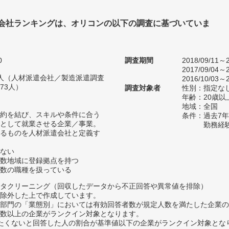
会社ランキングは、オリコンの以下の調査に基づいていま
0
調査期間
2018/09/11～2
2017/09/04～2
34人（人材派遣会社／製造派遣調査
2016/10/03～2
73人）
調査対象者
性別：指定な
年齢：20歳以
地域：全国
約を結び、スキルや条件に合う
条件：過去7
として就業させる企業／事業。
勤務経
るものを人材派遣会社と定義す
ない
数地域に登録拠点を持つ
数の職種を扱っている
タクリーニング（回収したデータから不正回答や異常値を排除）
除外した上で作成しています。
部門の「業態別」においては有効回答者数が規定人数を満たした企業の
数以上の企業がランクイン対象となります。
薦めたくないと回答した人の割合が基準値以下の企業がランクイン対象とな