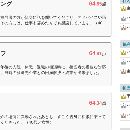
社
64
ィング
.85
点
業担当者の方が親身に話を聞いてくださり、アドバイスや迅
その方には、仕事も辞めた今でも感謝しています。（40
福
64
ッフ
.81
点
半年後の入院・休職・退職の相談時に、担当者の迅速な対応
き、当時の派遣先企業との円満解決・終業が出来ました。
担
64
.34
点
紹介の場所に異動されたあとも、すごく親身に相談に乗って
くださった。（40代／女性）