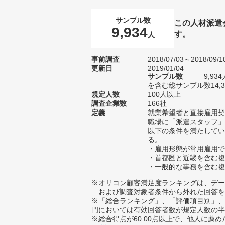
サンプル数
この人材派遣
9,934
す。
人
事前調査
2018/07/03～2018/09/1
更新日
2019/01/04
サンプル数
9,9
を含む総サンプル数14,3
規定人数
100人以上
調査企業数
166社
定義
就業希望者と直接雇用契
職場に「派遣スタッフ」
以下の条件を満たしてい
る。
・雇用形態が常用雇用で
・首都圏と近畿を含む複
・一般的な事務を含む複
※オリコン顧客満足度ランキングは、デー
および調査対象者条件から外れた回答を
※「総合ランキング」、「評価項目別」、
門においては有効回答者数が規定人数の半
※総合得点が60.00点以上で、他人に