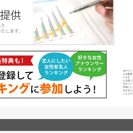
当サイト
らの配置
ります。
とは固く
当サイト
作成した
出された
いた上で