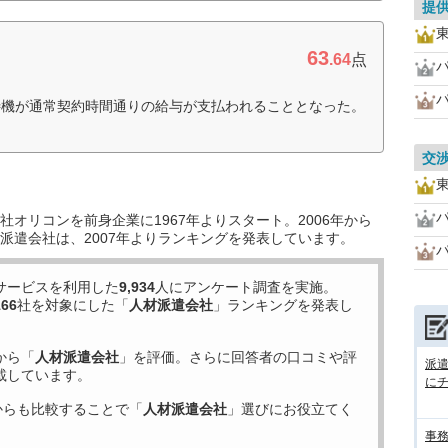
提
63
.64
点
待機が通常契約時間通りの給与が支払われることとなった。
交
オリコンを前身企業に1967年よりスタート。2006年から
派遣会社は、2007年よりランキングを発表しています。
サービスを利用した
9,934
人にアンケート調査を実施。
166
社を対象にした「
人材派遣会社
」ランキングを発表し
から「
人材派遣会社
」を評価。さらに回答者の口コミや評
派
載しています。
に
からも比較することで「
人材派遣会社
」選びにお役立てく
事務