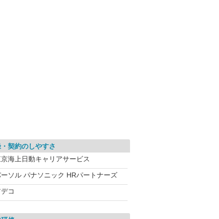
録・契約のしやすさ
東京海上日動キャリアサービス
パーソル パナソニック HRパートナーズ
アデコ