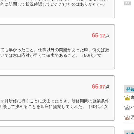
期的に訪問して状況確認していただけたのはありがたかっ
PR
65
.12
点
とても早かったこと。仕事以外の問題があった時、例えば振
いては窓口応対が早くて確実であること。（50代／女
65
.07
点
登
２ヶ月研修に行くことに決まったとき、研修期間の就業条件
相談して決めることを即座に提案してくれた。（40代／女