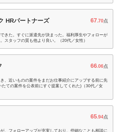
67
ク HRパートナーズ
.70
点
ができた。すぐに派遣先が決まった。福利厚生やフォローが
。スタッフの質も他より良い。（20代／女性）
66
フ
.06
点
とき、近いものの案件をまだお仕事紹介にアップする前に先
いたての案件を公表前にすぐ提案してくれた)（30代／女
65
.94
点
たが、フォローアップが充実しており、些細なことも相談に