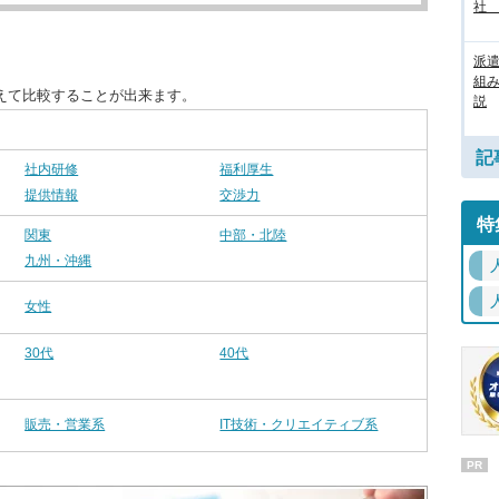
社
派
組
えて比較することが出来ます。
説
記
社内研修
福利厚生
提供情報
交渉力
特
関東
中部・北陸
九州・沖縄
女性
30代
40代
販売・営業系
IT技術・クリエイティブ系
PR