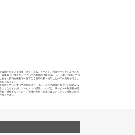
で公開されている情報（文字、写真、イラスト、画像データ等）及びこれ
・編集および構造などについての著作権は株式会社oricon MEに帰属してお
これらの情報を権利者の許可なく無断転載・複製などの二次利用を行うこ
禁じております。
で掲載しているすべての情報やデータは、当社の調査に基づいた結果から
ものとなりますが、サービスへの感想については、サービスの利用者が提
見解・感想となっており、当社の見解・意見ではないことをご理解いただ
ご覧ください。