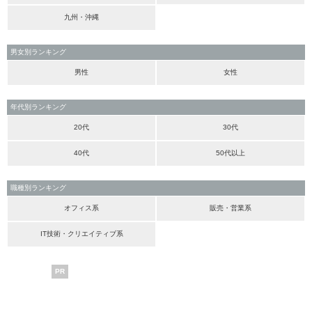
九州・沖縄
男女別ランキング
男性
女性
年代別ランキング
20代
30代
40代
50代以上
職種別ランキング
オフィス系
販売・営業系
IT技術・クリエイティブ系
PR