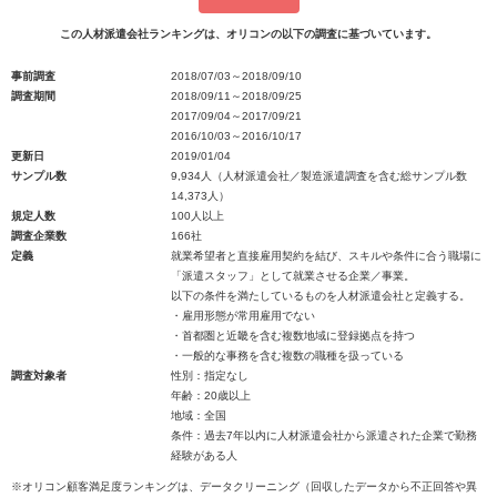
この人材派遣会社ランキングは、オリコンの以下の調査に基づいています。
事前調査
2018/07/03～2018/09/10
調査期間
2018/09/11～2018/09/25
2017/09/04～2017/09/21
2016/10/03～2016/10/17
更新日
2019/01/04
サンプル数
9,934人（人材派遣会社／製造派遣調査を含む総サンプル数
14,373人）
規定人数
100人以上
調査企業数
166社
定義
就業希望者と直接雇用契約を結び、スキルや条件に合う職場に
「派遣スタッフ」として就業させる企業／事業。
以下の条件を満たしているものを人材派遣会社と定義する。
・雇用形態が常用雇用でない
・首都圏と近畿を含む複数地域に登録拠点を持つ
・一般的な事務を含む複数の職種を扱っている
調査対象者
性別：指定なし
年齢：20歳以上
地域：全国
条件：過去7年以内に人材派遣会社から派遣された企業で勤務
経験がある人
※オリコン顧客満足度ランキングは、データクリーニング（回収したデータから不正回答や異