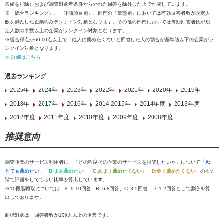
常値を排除）および調査対象者条件から外れた回答を除外した上で作成しています。
※「総合ランキング」、「評価項目別」、部門の「業態別」においては有効回答者数が規定人
数を満たした企業のみランクイン対象となります。その他の部門においては有効回答者数が規
定人数の半数以上の企業がランクイン対象となります。
※総合得点が60.00点以上で、他人に薦めたくないと回答した人の割合が基準値以下の企業がラ
ンクイン対象となります。
≫ 詳細はこちら
過去ランキング
2025年
2024年
2023年
2022年
2021年
2020年
2019年
2018年
2017年
2016年
2014-2015年
2014年度
2013年度
2012年度
2011年度
2010年度
2009年度
2008年度
推奨意向
調査企業のサービス利用者に、「どの程度その企業のサービスを推奨したいか」について「
A:
とても薦めたい
」「
B:まあ薦めたい
」「
C:あまり薦めたくない
」「
D:全く薦めたくない
」の4段
階で評価をしてもらい比率を算出しています。
※10段階聴取については、A=9-10回答、B=6-8回答、C=3-5回答、D=1-2回答として割合を算
出しております。
商標対象は、回答者数が100人以上の企業です。