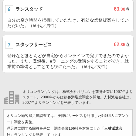
ランスタッド
63
.38
点
自分の空き時間を把握していただき、有効な業務提案をしてい
ただいた。（50代／男性）
スタッフサービス
62
.85
点
登録などほとんどが自宅からオンラインで完了できたのでよか
った。また、登録後、eラーニングの受講をすることができ、就
業前の準備としてとても役にたった。（50代／女性）
オリコンランキングは、株式会社オリコンを前身企業に1967年より
スタート。2006年からは顧客満足度調査を開始。人材派遣会社は、
2007年よりランキングを発表しています。
オリコン顧客満足度調査では、実際にサービスを利用した
9,934
人にアンケ
ート調査を実施。
満足度に関する回答を基に、調査企業
166
社を対象にした「
人材派遣会
社
」ランキングを発表しています。