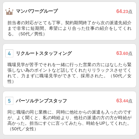
マンパワーグループ
64
.23
点
担当者の対応がとても丁寧。契約期間終了から次の派遣先紹介
まで非常に短期間。希望により合った仕事の紹介をしてくれ
る。（50代／男性）
リクルートスタッフィング
63
.60
点
職場見学が苦手でそれを一緒に行った営業の方にはなしたら緊
張しない為のポイントなど話してくれたりリラックスさせてく
れて、力まずに職場見学ができて、採用された。（50代／女
性）
パーソルテンプスタッフ
63
.44
点
同じ職場の同じ業務に、同時に他社からの派遣も入ったのです
が、よく聞くと、私の時給より、他社の派遣の方の方が時給が
高かった。担当にすぐに言ってみたら、時給をUPしてくれた。
（50代／女性）