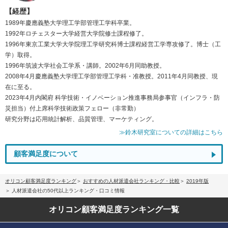
【経歴】
1989年慶應義塾大学理工学部管理工学科卒業。
1992年ロチェスター大学経営大学院修士課程修了。
1996年東京工業大学大学院理工学研究科博士課程経営工学専攻修了。博士（工
学）取得。
1996年筑波大学社会工学系・講師。2002年6月同助教授。
2008年4月慶應義塾大学理工学部管理工学科・准教授。2011年4月同教授、現
在に至る。
2023年4月内閣府 科学技術・イノベーション推進事務局参事官（インフラ・防
災担当）付上席科学技術政策フェロー（非常勤）
研究分野は応用統計解析、品質管理、マーケティング。
≫鈴木研究室についての詳細はこちら
顧客満足度について
オリコン顧客満足度ランキング
おすすめの人材派遣会社ランキング・比較
2019年版
人材派遣会社の50代以上ランキング・口コミ情報
オリコン顧客満足度
ランキング一覧