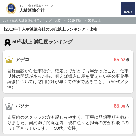
オリコン顧客満足度ランキング
人材派遣会社
おすすめの人材派遣会社ランキング・比較
2019年版
50代以上
【2019年】人材派遣会社の50代以上ランキング・比較
50代以上 満足度ランキング
アデコ
65
.92
点
登録面談から仕事紹介、確定までがとても早かったこと。仕事
以外の問題があった時、例えば振込口座を変えたい等の事務手
続きについては窓口応対が早くて確実であること。（50代／女
性）
パソナ
65
.08
点
支店内のスタッフの方も親しみやすく、丁寧に登録手順も教わ
りました。契約満了間近な為、現在色々と担当の方が相談にの
って下さっています。（50代／女性）