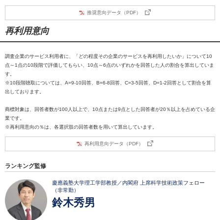
推奨意向データ（PDF）
再利用意向
調査企業のサービス利用者に、「どの程度その企業のサービスを再利用したいか」について10
点～1点の10段階で評価してもらい、10点～6点のいずれかを回答した人の割合を算出していま
す。
※10段階聴取については、A=9-10回答、B=6-8回答、C=3-5回答、D=1-2回答として割合を算
出しております。
商標対象は、回答者数が100人以上で、10点または9点とした回答者が20％以上を占めている企
業です。
※再利用意向の％は、各選択肢の回答者数を用いて算出しています。
再利用意向データ（PDF）
ランキング監修
慶應義塾大学理工学部教授／内閣府 上席科学技術政策フェロー
（非常勤）
鈴木秀男