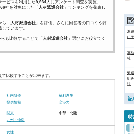
サービスを利用した
9,934
人にアンケート調査を実施。
166
社を対象にした「
人材派遣会社
」ランキングを発表し
から「
人材派遣会社
」を評価。さらに回答者の口コミや評
載しています。
派
に
からも比較することで「
人材派遣会社
」選びにお役立てく
事務
社
派
えて比較することが出来ます。
組
説
社内研修
福利厚生
記
提供情報
交渉力
関東
中部・北陸
特
九州・沖縄
女性