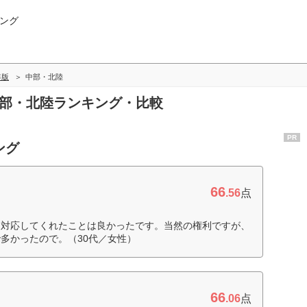
ング
年版
中部・北陸
中部・北陸ランキング・比較
PR
ング
66
.56
点
て対応してくれたことは良かったです。当然の権利ですが、
多かったので。（30代／女性）
66
.06
点