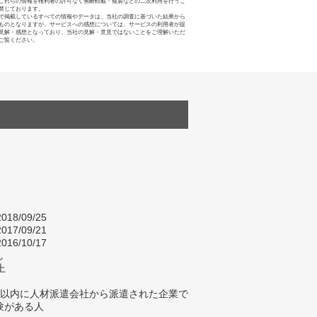
これらの情報を権利者の許可なく無断転載・複製などの二次利用を行うこ
禁じております。
で掲載しているすべての情報やデータは、当社の調査に基づいた結果から
ものとなりますが、サービスへの感想については、サービスの利用者が提
見解・感想となっており、当社の見解・意見ではないことをご理解いただ
ご覧ください。
018/09/25
017/09/21
016/10/17
し
上
年以内に人材派遣会社から派遣された企業で
験がある人