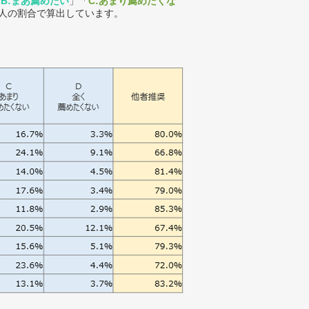
「
B:まあ薦めたい
」「
C:あまり薦めたくな
人の割合で算出しています。