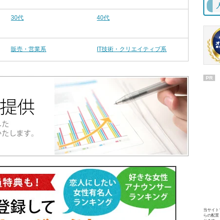
30代
40代
販売・営業系
IT技術・クリエイティブ系
PR
当サイト
らの配置