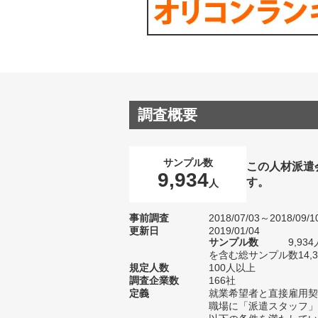
調査概要
サンプル数
この人材派遣
9,934
す。
人
事前調査
2018/07/03～2018/09/1
更新日
2019/01/04
サンプル数
9,9
を含む総サンプル数14,3
規定人数
100人以上
調査企業数
166社
定義
就業希望者と直接雇用契
職場に「派遣スタッフ」