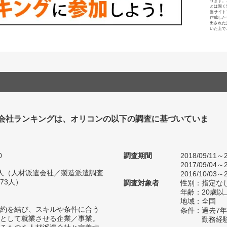
ります。
とは固く
当サイト
作成した
出された
いた上で
会社ランキングは、オリコンの以下の調査に基づいていま
0
調査期間
2018/09/11～2
2017/09/04～2
34人（人材派遣会社／製造派遣調査
2016/10/03～2
73人）
調査対象者
性別：指定な
年齢：20歳以
地域：全国
約を結び、スキルや条件に合う
条件：過去7
として就業させる企業／事業。
勤務経