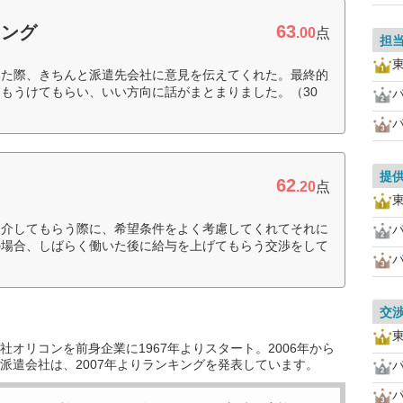
63
ィング
.00
点
担
いた際、きちんと派遣先会社に意見を伝えてくれた。最終的
もうけてもらい、いい方向に話がまとまりました。（30
提
62
.20
点
紹介してもらう際に、希望条件をよく考慮してくれてそれに
の場合、しばらく働いた後に給与を上げてもらう交渉をして
交
オリコンを前身企業に1967年よりスタート。2006年から
派遣会社は、2007年よりランキングを発表しています。