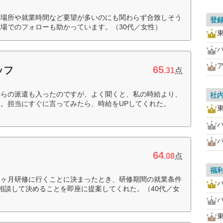
が場所や就業時間など要望が多いのにも関わらず合致しそう
登
場でのフォローも助かっています。（30代／女性）
65
ッフ
.31
点
からの派遣も入ったのですが、よく聞くと、私の時給より、
社
。担当にすぐに言ってみたら、時給をUPしてくれた。
64
.08
点
福
２ヶ月研修に行くことに決まったとき、研修期間の就業条件
相談して決めることを即座に提案してくれた。（40代／女