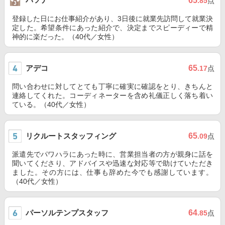
65
.85
点
登録した日にお仕事紹介があり、3日後に就業先訪問して就業決
定した。希望条件にあった紹介で、決定までスピーディーで精
神的に楽だった。（40代／女性）
アデコ
65
.17
点
問い合わせに対してとても丁寧に確実に確認をとり、きちんと
連絡してくれた。コーディネーターを含め礼儀正しく落ち着い
ている。（40代／女性）
リクルートスタッフィング
65
.09
点
派遣先でパワハラにあった時に、営業担当者の方が親身に話を
聞いてくださり、アドバイスや迅速な対応等で助けていただき
ました。その方には、仕事も辞めた今でも感謝しています。
（40代／女性）
パーソルテンプスタッフ
64
.85
点