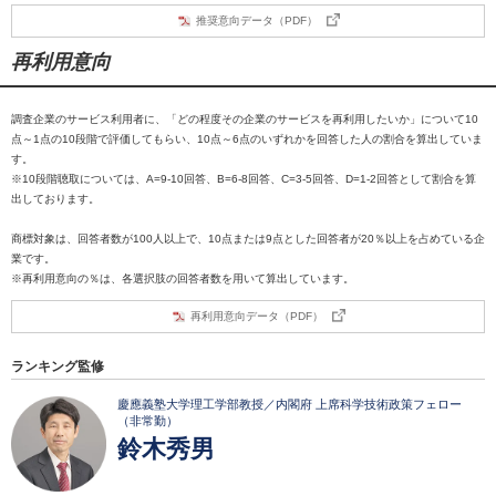
推奨意向データ（PDF）
再利用意向
調査企業のサービス利用者に、「どの程度その企業のサービスを再利用したいか」について10
点～1点の10段階で評価してもらい、10点～6点のいずれかを回答した人の割合を算出していま
す。
※10段階聴取については、A=9-10回答、B=6-8回答、C=3-5回答、D=1-2回答として割合を算
出しております。
商標対象は、回答者数が100人以上で、10点または9点とした回答者が20％以上を占めている企
業です。
※再利用意向の％は、各選択肢の回答者数を用いて算出しています。
再利用意向データ（PDF）
ランキング監修
慶應義塾大学理工学部教授／内閣府 上席科学技術政策フェロー
（非常勤）
鈴木秀男