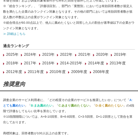
常値を排除）および調査対象者条件から外れた回答を除外した上で作成しています。
※「総合ランキング」、「評価項目別」、部門の「業態別」においては有効回答者数が規定人
数を満たした企業のみランクイン対象となります。その他の部門においては有効回答者数が規
定人数の半数以上の企業がランクイン対象となります。
※総合得点が60.00点以上で、他人に薦めたくないと回答した人の割合が基準値以下の企業がラ
ンクイン対象となります。
≫ 詳細はこちら
過去ランキング
2025年
2024年
2023年
2022年
2021年
2020年
2019年
2018年
2017年
2016年
2014-2015年
2014年度
2013年度
2012年度
2011年度
2010年度
2009年度
2008年度
推奨意向
調査企業のサービス利用者に、「どの程度その企業のサービスを推奨したいか」について「
A:
とても薦めたい
」「
B:まあ薦めたい
」「
C:あまり薦めたくない
」「
D:全く薦めたくない
」の4段
階で評価をしてもらい比率を算出しています。
※10段階聴取については、A=9-10回答、B=6-8回答、C=3-5回答、D=1-2回答として割合を算
出しております。
商標対象は、回答者数が100人以上の企業です。