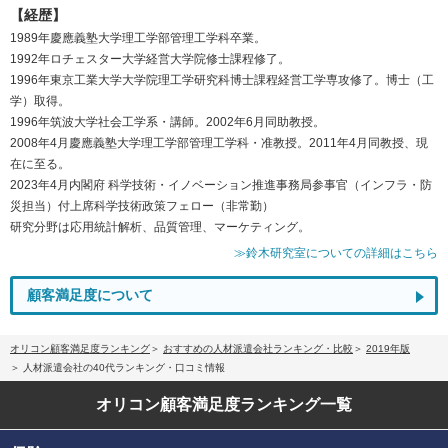
【経歴】
1989年慶應義塾大学理工学部管理工学科卒業。
1992年ロチェスター大学経営大学院修士課程修了。
1996年東京工業大学大学院理工学研究科博士課程経営工学専攻修了。博士（工
学）取得。
1996年筑波大学社会工学系・講師。2002年6月同助教授。
2008年4月慶應義塾大学理工学部管理工学科・准教授。2011年4月同教授、現
在に至る。
2023年4月内閣府 科学技術・イノベーション推進事務局参事官（インフラ・防
災担当）付上席科学技術政策フェロー（非常勤）
研究分野は応用統計解析、品質管理、マーケティング。
≫鈴木研究室についての詳細はこちら
顧客満足度について
オリコン顧客満足度ランキング
おすすめの人材派遣会社ランキング・比較
2019年版
人材派遣会社の40代ランキング・口コミ情報
オリコン顧客満足度
ランキング一覧