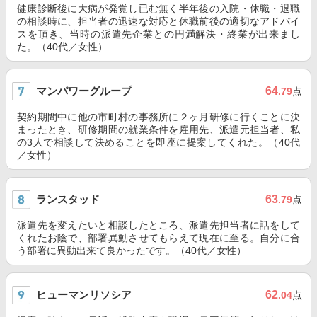
健康診断後に大病が発覚し已む無く半年後の入院・休職・退職
の相談時に、担当者の迅速な対応と休職前後の適切なアドバイ
スを頂き、当時の派遣先企業との円満解決・終業が出来まし
た。（40代／女性）
マンパワーグループ
64
.79
点
契約期間中に他の市町村の事務所に２ヶ月研修に行くことに決
まったとき、研修期間の就業条件を雇用先、派遣元担当者、私
の3人で相談して決めることを即座に提案してくれた。（40代
／女性）
ランスタッド
63
.79
点
派遣先を変えたいと相談したところ、派遣先担当者に話をして
くれたお陰で、部署異動させてもらえて現在に至る。自分に合
う部署に異動出来て良かったです。（40代／女性）
ヒューマンリソシア
62
.04
点