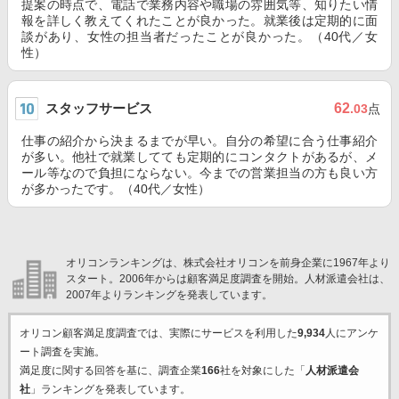
提案の時点で、電話で業務内容や職場の雰囲気等、知りたい情
報を詳しく教えてくれたことが良かった。就業後は定期的に面
談があり、女性の担当者だったことが良かった。（40代／女
性）
スタッフサービス
62
.03
点
仕事の紹介から決まるまでが早い。自分の希望に合う仕事紹介
が多い。他社で就業してても定期的にコンタクトがあるが、メ
ール等なので負担にならない。今までの営業担当の方も良い方
が多かったです。（40代／女性）
オリコンランキングは、株式会社オリコンを前身企業に1967年より
スタート。2006年からは顧客満足度調査を開始。人材派遣会社は、
2007年よりランキングを発表しています。
オリコン顧客満足度調査では、実際にサービスを利用した
9,934
人にアンケ
ート調査を実施。
満足度に関する回答を基に、調査企業
166
社を対象にした「
人材派遣会
社
」ランキングを発表しています。