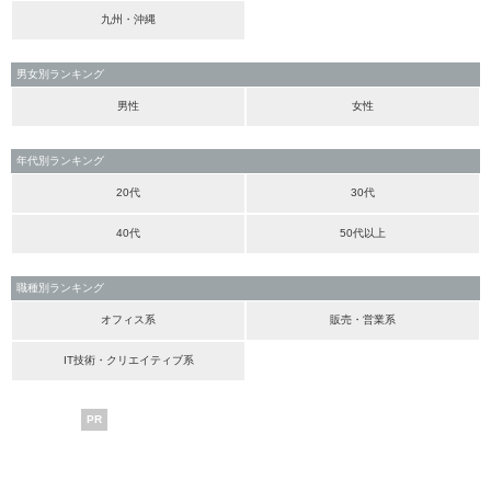
九州・沖縄
男女別ランキング
男性
女性
年代別ランキング
20代
30代
40代
50代以上
職種別ランキング
オフィス系
販売・営業系
IT技術・クリエイティブ系
PR