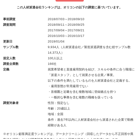
この人材派遣会社ランキングは、オリコンの以下の調査に基づいています。
事前調査
2018/07/03～2018/09/10
調査期間
2018/09/11～2018/09/25
2017/09/04～2017/09/21
2016/10/03～2016/10/17
更新日
2019/01/04
サンプル数
9,934人（人材派遣会社／製造派遣調査を含む総サンプル数
14,373人）
規定人数
100人以上
調査企業数
166社
定義
就業希望者と直接雇用契約を結び、スキルや条件に合う職場に
「派遣スタッフ」として就業させる企業／事業。
以下の条件を満たしているものを人材派遣会社と定義する。
・雇用形態が常用雇用でない
・首都圏と近畿を含む複数地域に登録拠点を持つ
・一般的な事務を含む複数の職種を扱っている
調査対象者
性別：指定なし
年齢：20歳以上
地域：全国
条件：過去7年以内に人材派遣会社から派遣された企業で勤務
経験がある人
※オリコン顧客満足度ランキングは、データクリーニング（回収したデータから不正回答や異