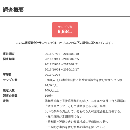
調査概要
サンプル数
9,934
人
この人材派遣会社ランキングは、オリコンの以下の調査に基づいています。
事前調査
2018/07/03～2018/09/10
調査期間
2018/09/11～2018/09/25
2017/09/04～2017/09/21
2016/10/03～2016/10/17
更新日
2019/01/04
サンプル数
9,934人（人材派遣会社／製造派遣調査を含む総サンプル数
14,373人）
規定人数
100人以上
調査企業数
166社
定義
就業希望者と直接雇用契約を結び、スキルや条件に合う職場に
「派遣スタッフ」として就業させる企業／事業。
以下の条件を満たしているものを人材派遣会社と定義する。
・雇用形態が常用雇用でない
・首都圏と近畿を含む複数地域に登録拠点を持つ
・一般的な事務を含む複数の職種を扱っている