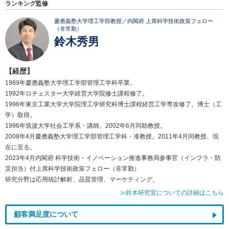
ランキング監修
慶應義塾大学理工学部教授／内閣府 上席科学技術政策フェロー
（非常勤）
鈴木秀男
【経歴】
1989年慶應義塾大学理工学部管理工学科卒業。
1992年ロチェスター大学経営大学院修士課程修了。
1996年東京工業大学大学院理工学研究科博士課程経営工学専攻修了。博士（工
学）取得。
1996年筑波大学社会工学系・講師。2002年6月同助教授。
2008年4月慶應義塾大学理工学部管理工学科・准教授。2011年4月同教授、現
在に至る。
2023年4月内閣府 科学技術・イノベーション推進事務局参事官（インフラ・防
災担当）付上席科学技術政策フェロー（非常勤）
研究分野は応用統計解析、品質管理、マーケティング。
≫鈴木研究室についての詳細はこちら
顧客満足度について