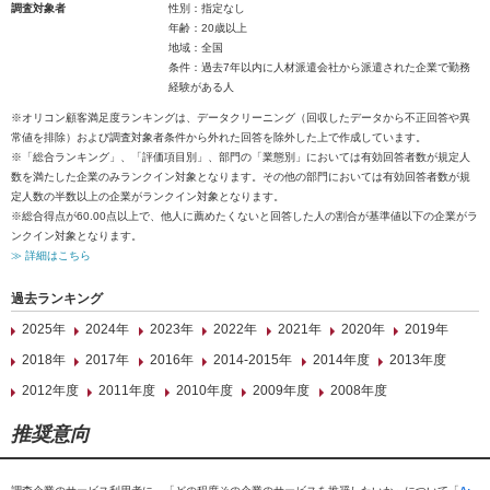
調査対象者
性別：指定なし
年齢：20歳以上
地域：全国
条件：過去7年以内に人材派遣会社から派遣された企業で勤務
経験がある人
※オリコン顧客満足度ランキングは、データクリーニング（回収したデータから不正回答や異
常値を排除）および調査対象者条件から外れた回答を除外した上で作成しています。
※「総合ランキング」、「評価項目別」、部門の「業態別」においては有効回答者数が規定人
数を満たした企業のみランクイン対象となります。その他の部門においては有効回答者数が規
定人数の半数以上の企業がランクイン対象となります。
※総合得点が60.00点以上で、他人に薦めたくないと回答した人の割合が基準値以下の企業がラ
ンクイン対象となります。
≫ 詳細はこちら
過去ランキング
2025年
2024年
2023年
2022年
2021年
2020年
2019年
2018年
2017年
2016年
2014-2015年
2014年度
2013年度
2012年度
2011年度
2010年度
2009年度
2008年度
推奨意向