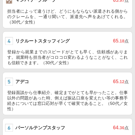
65
.97
点
担当者によって違うけど、どうにもならない派遣される側から
のクレームを、一通り聞いて、派遣先へ声をあげてくれる。
（30代／女性）
リクルートスタッフィング
65
.18
点
登録から就業までのスピードがとても早く、信頼感がありま
す。就業時も担当者がコロコロ変わるようなことがなく、これ
も信頼できます。（30代／女性）
アデコ
65
.12
点
登録面談から仕事紹介、確定までがとても早かったこと。仕事
以外の問題があった時、例えば振込口座を変えたい等の事務手
続きについては窓口応対が早くて確実であること。（50代／女
性）
パーソルテンプスタッフ
64
.36
点