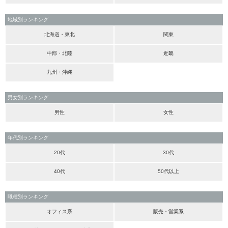
地域別ランキング
北海道・東北
関東
中部・北陸
近畿
九州・沖縄
男女別ランキング
男性
女性
年代別ランキング
20代
30代
40代
50代以上
職種別ランキング
オフィス系
販売・営業系