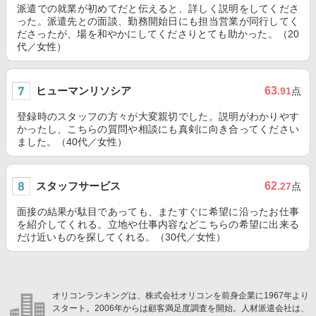
派遣での就業が初めてだと伝えると、詳しく説明をしてくださ
った。派遣先との面談、勤務開始日にも担当営業が同行してく
ださったが、場を和やかにしてくださりとても助かった。（20
代／女性）
ヒューマンリソシア
63
.91
点
登録時のスタッフの方々が大変親切でした。説明がわかりやす
かったし、こちらの質問や相談にも真剣に向き合ってください
ました。（40代／女性）
スタッフサービス
62
.27
点
面接の結果が駄目であっても、またすぐに希望に沿ったお仕事
を紹介してくれる。立地や仕事内容などこちらの希望に出来る
だけ近いものを探してくれる。（30代／女性）
オリコンランキングは、株式会社オリコンを前身企業に1967年より
スタート。2006年からは顧客満足度調査を開始。人材派遣会社は、