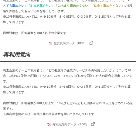
調査企業のサービス利用者に、「どの程度その企業のサービスを推奨したいか」について「
A:
とても薦めたい
」「
B:まあ薦めたい
」「
C:あまり薦めたくない
」「
D:全く薦めたくない
」の4段
階で評価をしてもらい比率を算出しています。
※10段階聴取については、A=9-10回答、B=6-8回答、C=3-5回答、D=1-2回答として割合を算
出しております。
商標対象は、回答者数が100人以上の企業です。
推奨意向データ（PDF）
再利用意向
調査企業のサービス利用者に、「どの程度その企業のサービスを再利用したいか」について10
点～1点の10段階で評価してもらい、10点～6点のいずれかを回答した人の割合を算出していま
す。
※10段階聴取については、A=9-10回答、B=6-8回答、C=3-5回答、D=1-2回答として割合を算
出しております。
商標対象は、回答者数が100人以上で、10点または9点とした回答者が20％以上を占めている企
業です。
※再利用意向の％は、各選択肢の回答者数を用いて算出しています。
再利用意向データ（PDF）