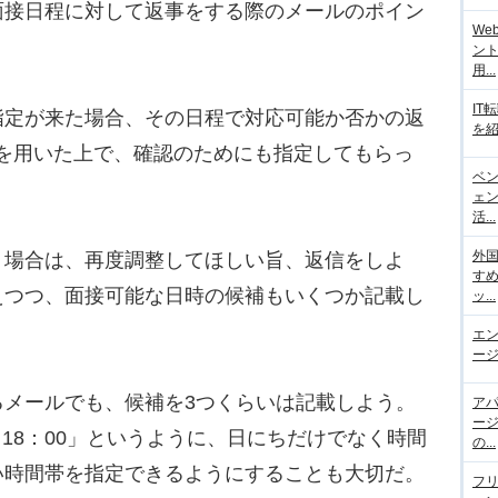
接日程に対して返事をする際のメールのポイン
We
ント
用...
IT
定が来た場合、その日程で対応可能か否かの返
を紹
を用いた上で、確認のためにも指定してもらっ
ベ
ェ
活...
外
場合は、再度調整してほしい旨、返信をしよ
す
えつつ、面接可能な日時の候補もいくつか記載し
ッ...
エ
ージ
メールでも、候補を3つくらいは記載しよう。
ア
ー
0～18：00」というように、日にちだけでなく時間
の...
い時間帯を指定できるようにすることも大切だ。
フ