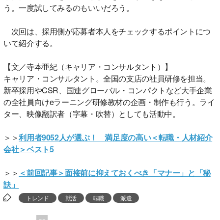
う。一度試してみるのもいいだろう。
次回は、採用側が応募者本人をチェックするポイントにつ
いて紹介する。
【文／寺本亜紀（キャリア・コンサルタント）】
キャリア・コンサルタント。全国の支店の社員研修を担当。
新卒採用やCSR、国連グローバル・コンパクトなど大手企業
の全社員向けeラーニング研修教材の企画・制作も行う。ライ
ター、映像翻訳者（字幕・吹替）としても活動中。
＞＞
利用者9052人が選ぶ！ 満足度の高い＜転職・人材紹介
会社＞ベスト5
＞＞
＜前回記事＞面接前に抑えておくべき「マナー」と「秘
訣」
トレンド
就活
転職
派遣