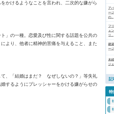
ちをかけるようなことを言われ、二次的な嫌がら
ア
ー
の...
フ
ェ
ント」の一種。恋愛及び性に関する話題を公共の
リ...
とにより、他者に精神的苦痛を与えること、また
建
ージ
未
ジェ
して、「結婚はまだ？ なぜしないの？」等失礼
記
結婚するようにプレッシャーをかける嫌がらせの
特