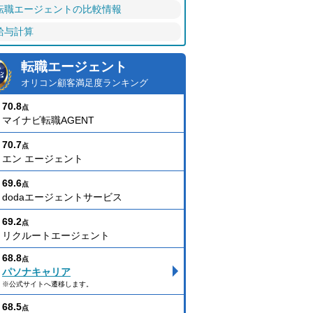
転職エージェントの比較情報
給与計算
転職エージェント
オリコン顧客満足度ランキング
70.8
点
マイナビ転職AGENT
70.7
点
エン エージェント
69.6
点
dodaエージェントサービス
69.2
点
リクルートエージェント
68.8
点
パソナキャリア
※公式サイトへ遷移します。
68.5
点