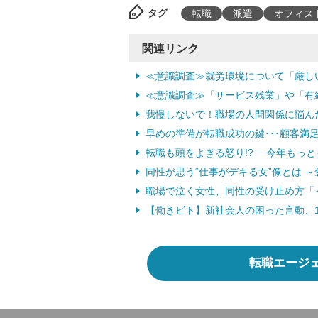
タグ
転職
派遣
オフィス
関連リンク
≪意識調査≫就労環境について「厳しい」
≪意識調査≫「サービス残業」や「有給不
我慢しないで！職場の人間関係に悩ん
早めの準備が転職成功の鍵･･･顧客満足
転職も頭をよぎる怒り!? 今年もっとも
同性が思う“仕事がデキる女”像とは ～
職場で泣く女性、同性の受け止め方「イラ
【働きビト】新社会人の困った言動、1位
転職エージ