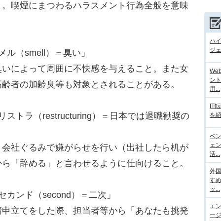
と。喫煙にまつわるハラスメント行為全般を意味
ハ
ジェ
ル（smell）＝臭い」
臭いによって周囲に不快感を与えること。また女
We
ント
高齢者の加齢臭等も対象とされることがある。
用...
IT
ラ（restructuring）＝日本では退職勧奨の
を紹
ベ
ェ
、会社ぐるみで嫌がらせを行い（出社したら机が
活...
から「辞める」と言わせるように仕向けること。
外
す
ッ...
カンド（second）＝二次」
エ
情申立てをした際、担当者等から「あなたも挑発
ージ