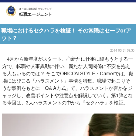
オリコン顧客満足度ランキング
転職エージェント
職場におけるセクハラを検証！ その常識はセーフorア
ウト？
2014-03-31 09:30
4月から新年度がスタート。心新たに仕事に臨もうとする一
方で、転職や人事異動に伴い、新たな人間関係に不安を抱え
る人もいるのでは？ そこでORICON STYLE・Careerでは、職
場にはびこる「ハラスメント」事情を特集。職場で起こりそ
うな事例をもとに「Q＆A方式」で、ハラスメントか否かをジ
ャッジし、改善ポイントや注意点を解説していく。第1弾とな
る今回は、3大ハラスメントの中から『セクハラ』を検証。