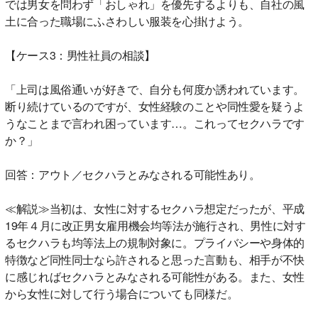
では男女を問わず「おしゃれ」を優先するよりも、自社の風
土に合った職場にふさわしい服装を心掛けよう。
【ケース3：男性社員の相談】
「上司は風俗通いが好きで、自分も何度か誘われています。
断り続けているのですが、女性経験のことや同性愛を疑うよ
うなことまで言われ困っています…。これってセクハラです
か？」
回答：アウト／セクハラとみなされる可能性あり。
≪解説≫当初は、女性に対するセクハラ想定だったが、平成
19年４月に改正男女雇用機会均等法が施行され、男性に対す
るセクハラも均等法上の規制対象に。プライバシーや身体的
特徴など同性同士なら許されると思った言動も、相手が不快
に感じればセクハラとみなされる可能性がある。また、女性
から女性に対して行う場合についても同様だ。