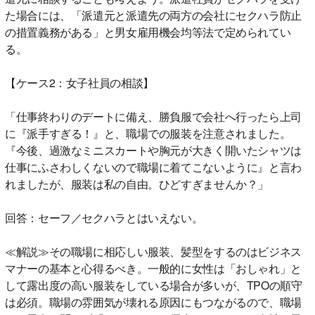
た場合には、「派遣元と派遣先の両方の会社にセクハラ防止
の措置義務がある」と男女雇用機会均等法で定められてい
る。
【ケース2：女子社員の相談】
「仕事終わりのデートに備え、勝負服で会社へ行ったら上司
に『派手すぎる！』と、職場での服装を注意されました。
『今後、過激なミニスカートや胸元が大きく開いたシャツは
仕事にふさわしくないので職場に着てこないように』と言わ
れましたが、服装は私の自由。ひどすぎませんか？」
回答：セーフ／セクハラとはいえない。
≪解説≫その職場に相応しい服装、髪型をするのはビジネス
マナーの基本と心得るべき。一般的に女性は「おしゃれ」と
して露出度の高い服装をしている場合が多いが、TPOの順守
は必須。職場の雰囲気が壊れる原因にもつながるので、職場