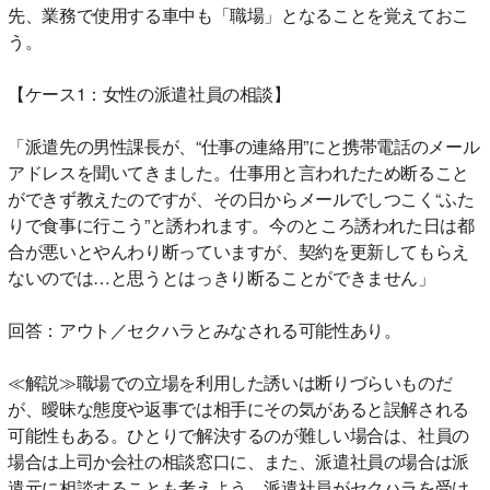
先、業務で使用する車中も「職場」となることを覚えておこ
う。
【ケース1：女性の派遣社員の相談】
「派遣先の男性課長が、“仕事の連絡用”にと携帯電話のメール
アドレスを聞いてきました。仕事用と言われたため断ること
ができず教えたのですが、その日からメールでしつこく“ふた
りで食事に行こう”と誘われます。今のところ誘われた日は都
合が悪いとやんわり断っていますが、契約を更新してもらえ
ないのでは…と思うとはっきり断ることができません」
回答：アウト／セクハラとみなされる可能性あり。
≪解説≫職場での立場を利用した誘いは断りづらいものだ
が、曖昧な態度や返事では相手にその気があると誤解される
可能性もある。ひとりで解決するのが難しい場合は、社員の
場合は上司か会社の相談窓口に、また、派遣社員の場合は派
遣元に相談することも考えよう。派遣社員がセクハラを受け