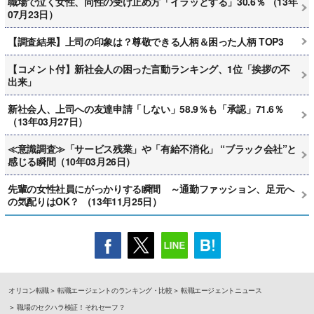
職場で泣く女性、同性の受け止め方「イラッとする」30.6％ （13年
07月23日）
【調査結果】上司の印象は？尊敬できる人柄＆困った人柄 TOP3
【コメント付】新社会人の困った言動ランキング、1位「挨拶の不
出来」
新社会人、上司への友達申請「しない」58.9％も「承認」71.6％
（13年03月27日）
≪意識調査≫「サービス残業」や「有給不消化」 “ブラック会社”と
感じる瞬間（10年03月26日）
先輩の女性社員にがっかりする瞬間 ～通勤ファッション、足元へ
の気配りはOK？ （13年11月25日）
オリコン転職
転職エージェントのランキング・比較
転職エージェントニュース
職場のセクハラ検証！それセーフ？