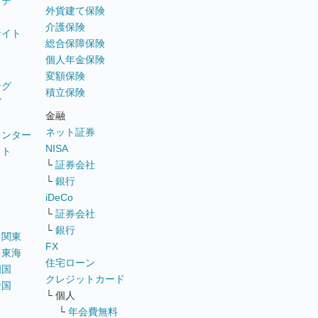
ステ
外貨建て保険
介護保険
サイト
総合保障保険
個人年金保険
変額保険
ング
積立保険
グ
金融
ネット証券
ウンター
NISA
イト
└
証券会社
リ
└
銀行
iDeCo
└
証券会社
└
銀行
｜
関東
FX
｜
東海
住宅ローン
四国
クレジットカード
全国
└ 個人
ス
└
年会費無料