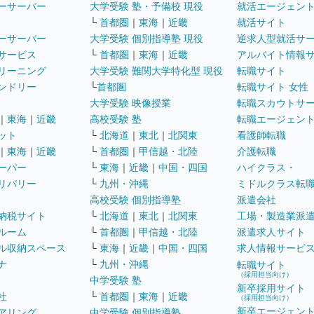
ーサーバー
大学受験 塾・予備校 現役
就活エージェン
└
首都圏
｜
東海
｜
近畿
就活サイト
ーサーバー
大学受験 個別指導塾 現役
逆求人型就活サ
サービス
└
首都圏
｜
東海
｜
近畿
アルバイト情報
リーニング
大学受験 難関大学特化型 現役
転職サイト
ンドリー
└
首都圏
転職サイト 女性
大学受験 映像授業
転職スカウトサ
｜
東海
｜
近畿
高校受験 塾
転職エージェン
ット
└
北海道
｜
東北
｜
北関東
看護師転職
｜
東海
｜
近畿
└
首都圏
｜
甲信越・北陸
介護転職
ーパー
└
東海
｜
近畿
｜
中国・四国
ハイクラス・
リバリー
└
九州・沖縄
ミドルクラス転
高校受験 個別指導塾
派遣会社
納税サイト
└
北海道
｜
東北
｜
北関東
工場・製造業派
ルーム
└
首都圏
｜
甲信越・北陸
派遣求人サイト
ル収納スペース
└
東海
｜
近畿
｜
中国・四国
求人情報サービ
ナ
└
九州・沖縄
転職サイト
（採用担当向け）
中学受験 塾
新卒採用サイト
社
└
首都圏
｜
東海
｜
近畿
（採用担当向け）
新卒エージェン
アリング
中学受験 個別指導塾