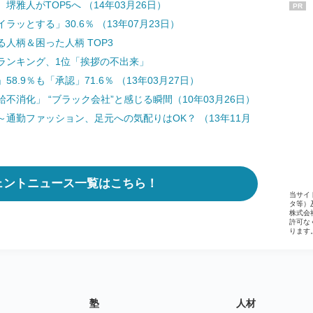
堺雅人がTOP5へ （14年03月26日）
PR
ッとする」30.6％ （13年07月23日）
人柄＆困った人柄 TOP3
ランキング、1位「挨拶の不出来」
.9％も「承認」71.6％ （13年03月27日）
消化」 “ブラック会社”と感じる瞬間（10年03月26日）
通勤ファッション、足元への気配りはOK？ （13年11月
ェントニュース一覧はこちら！
当サイ
タ等）
株式会
許可な
ります
塾
人材