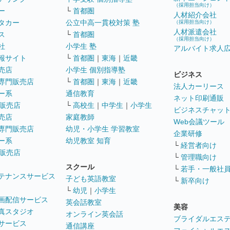
（採用担当向け）
ー
└
首都圏
人材紹介会社
タカー
公立中高一貫校対策 塾
（採用担当向け）
人材派遣会社
ス
└
首都圏
（採用担当向け）
社
小学生 塾
アルバイト求人
報サイト
└
首都圏
｜
東海
｜
近畿
売店
小学生 個別指導塾
ビジネス
専門販売店
└
首都圏
｜
東海
｜
近畿
法人カーリース
ー系
通信教育
ネット印刷通販
販売店
└
高校生
｜
中学生
｜
小学生
ビジネスチャッ
売店
家庭教師
Web会議ツール
専門販売店
幼児・小学生 学習教室
企業研修
ー系
幼児教室 知育
└
経営者向け
販売店
└
管理職向け
スクール
└
若手・一般社
テナンスサービス
子ども英語教室
└
新卒向け
└
幼児
｜
小学生
画配信サービス
英会話教室
美容
真スタジオ
オンライン英会話
ブライダルエス
サービス
通信講座