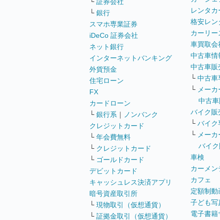
└
証券会社
レンタカ
└
銀行
格安レン
スマホ専業証券
カーリー
iDeCo 証券会社
車買取会
ネット銀行
中古車情
インターネットバンキング
中古車販
外貨預金
└
中古車
住宅ローン
└
メーカ
FX
中古車
カードローン
バイク販
└
銀行系
｜
ノンバンク
└
バイク
クレジットカード
└
メーカ
└
年会費無料
バイク
└
クレジットカード
車検
└
ゴールドカード
カーメン
デビットカード
カフェ
キャッシュレス決済アプリ
定額制動
暗号資産取引所
子ども写
└
現物取引（仮想通貨）
電子書籍
└
証拠金取引（仮想通貨）