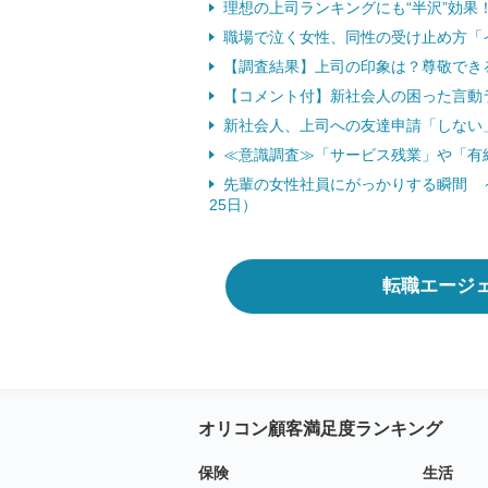
理想の上司ランキングにも“半沢”効果！ 
職場で泣く女性、同性の受け止め方「イラ
【調査結果】上司の印象は？尊敬できる
【コメント付】新社会人の困った言動
新社会人、上司への友達申請「しない」58
≪意識調査≫「サービス残業」や「有給不
先輩の女性社員にがっかりする瞬間 ～
25日）
転職エージ
オリコン顧客満足度ランキング
保険
生活