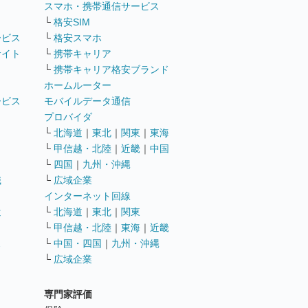
ト
スマホ・携帯通信サービス
└
格安SIM
ービス
└
格安スマホ
サイト
└
携帯キャリア
└
携帯キャリア格安ブランド
ホームルーター
ービス
モバイルデータ通信
ト
プロバイダ
└
北海道
｜
東北
｜
関東
｜
東海
└
甲信越・北陸
｜
近畿
｜
中国
└
四国
｜
九州・沖縄
職
└
広域企業
インターネット回線
遣
└
北海道
｜
東北
｜
関東
└
甲信越・北陸
｜
東海
｜
近畿
ス
└
中国・四国
｜
九州・沖縄
└
広域企業
専門家評価
ト