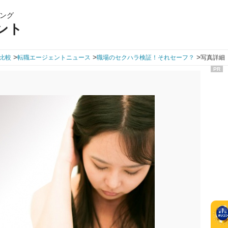
ング
ント
>
>
>
比較
転職エージェントニュース
職場のセクハラ検証！それセーフ？
写真詳細（
PR