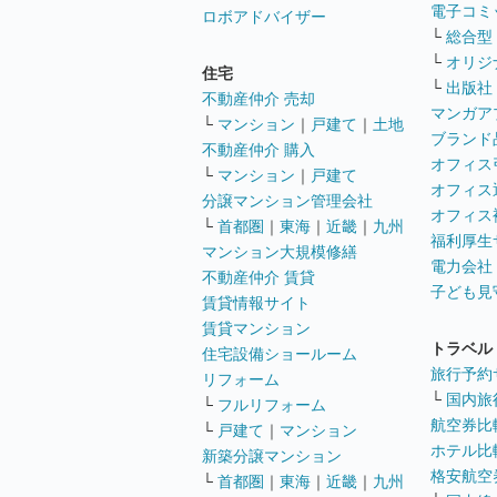
電子コミ
ロボアドバイザー
└
総合型
└
オリジ
住宅
└
出版社
不動産仲介 売却
マンガア
└
マンション
｜
戸建て
｜
土地
ブランド
不動産仲介 購入
オフィス
└
マンション
｜
戸建て
オフィス
分譲マンション管理会社
オフィス
└
首都圏
｜
東海
｜
近畿
｜
九州
福利厚生
マンション大規模修繕
電力会社
不動産仲介 賃貸
子ども見
賃貸情報サイト
賃貸マンション
トラベル
住宅設備ショールーム
旅行予約
リフォーム
└
国内旅
└
フルリフォーム
航空券比
└
戸建て
｜
マンション
ホテル比
新築分譲マンション
格安航空券
└
首都圏
｜
東海
｜
近畿
｜
九州