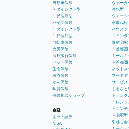
自動車保険
ウォータ
└
ダイレクト型
浄水型
└
代理店型
ウォータ
バイク保険
家事代行
└
ダイレクト型
ハウスク
└
代理店型
コインラ
自転車保険
食材宅配
火災保険
└
首都圏
海外旅行保険
ミールキ
ペット保険
└
首都圏
生命保険
ネットス
医療保険
フードデ
がん保険
サービス
学資保険
ふるさと
保険相談ショップ
トランク
└
レンタ
└
コンテ
金融
└
宅配型
ネット証券
引越し会
NISA
カーシェ