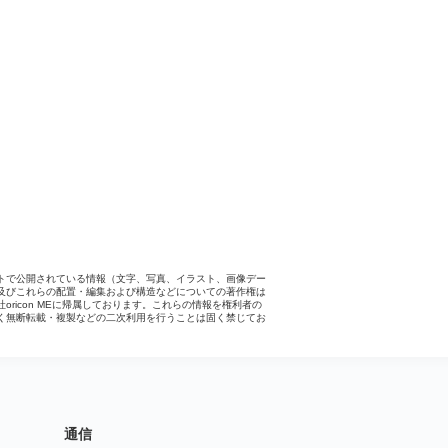
トで公開されている情報（文字、写真、イラスト、画像デー
及びこれらの配置・編集および構造などについての著作権は
社oricon MEに帰属しております。これらの情報を権利者の
く無断転載・複製などの二次利用を行うことは固く禁じてお
。
通信