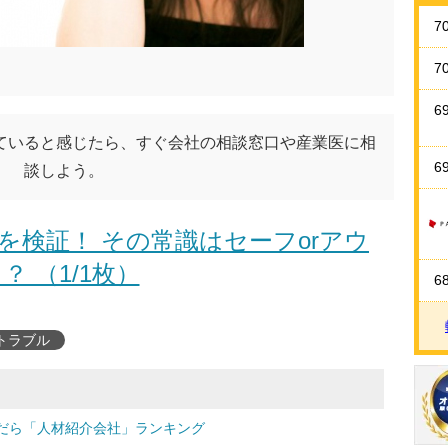
7
7
6
ていると感じたら、すぐ会社の相談窓口や産業医に相
6
談しよう。
を検証！ その常識はセーフorアウ
？ （1/1枚）
6
トラブル
だら「人材紹介会社」ランキング