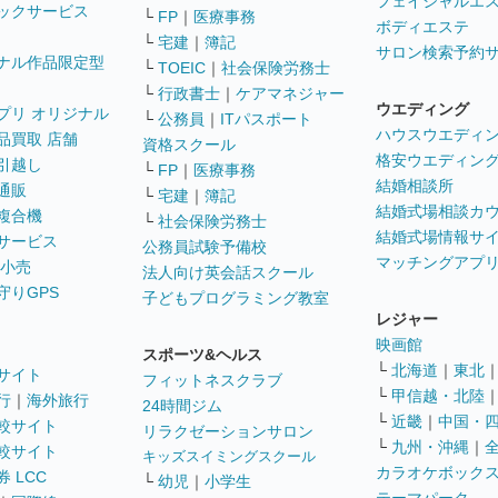
フェイシャルエ
ックサービス
└
FP
｜
医療事務
ボディエステ
└
宅建
｜
簿記
サロン検索予約
ナル作品限定型
└
TOEIC
｜
社会保険労務士
└
行政書士
｜
ケアマネジャー
ウエディング
プリ オリジナル
└
公務員
｜
ITパスポート
ハウスウエディ
品買取 店舗
資格スクール
格安ウエディン
引越し
└
FP
｜
医療事務
結婚相談所
通販
└
宅建
｜
簿記
結婚式場相談カ
複合機
└
社会保険労務士
結婚式場情報サ
サービス
公務員試験予備校
マッチングアプ
 小売
法人向け英会話スクール
守りGPS
子どもプログラミング教室
レジャー
映画館
スポーツ&ヘルス
└
北海道
｜
東北
サイト
フィットネスクラブ
└
甲信越・北陸
行
｜
海外旅行
24時間ジム
└
近畿
｜
中国・
較サイト
リラクゼーションサロン
└
九州・沖縄
｜
較サイト
キッズスイミングスクール
カラオケボック
 LCC
└
幼児
｜
小学生