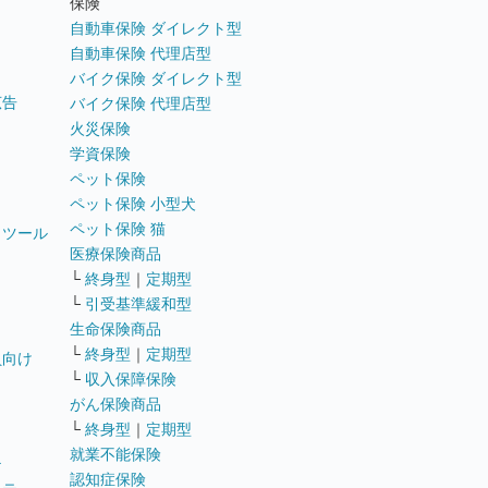
保険
自動車保険 ダイレクト型
自動車保険 代理店型
バイク保険 ダイレクト型
広告
バイク保険 代理店型
火災保険
学資保険
ペット保険
ペット保険 小型犬
ペット保険 猫
トツール
医療保険商品
└
終身型
｜
定期型
└
引受基準緩和型
生命保険商品
└
終身型
｜
定期型
員向け
└
収入保障保険
がん保険商品
└
終身型
｜
定期型
就業不能保険
テ
認知症保険