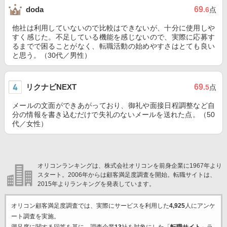
69
doda
.6
点
他社は利用していないので比較はできないが、十分に使用しや
すく感じた。不足している機能を感じないので、実際に応募す
るまでで困ることがなく、転職活動の始めやすさはとても良い
と思う。（30代／男性）
リクナビNEXT
69
.5
点
メールの文面ができあがっており、御礼や面接日程調整など自
分の情報を書き込むだけで失礼のないメールを送れた点。（50
代／女性）
オリコンランキングは、株式会社オリコンを前身企業に1967年より
スタート。2006年からは顧客満足度調査を開始。転職サイトは、
2015年よりランキングを発表しています。
オリコン顧客満足度調査では、実際にサービスを利用した
4,925
人にアンケ
ート調査を実施。