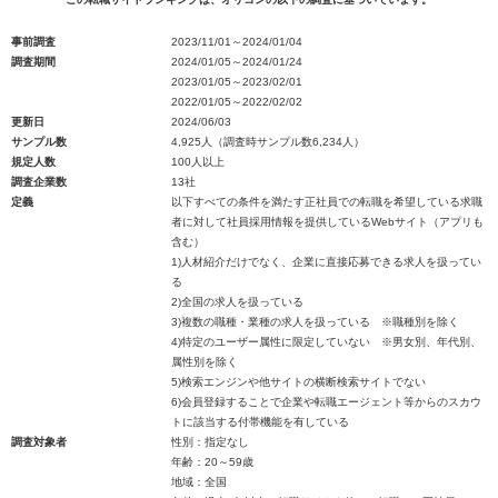
事前調査
2023/11/01～2024/01/04
調査期間
2024/01/05～2024/01/24
2023/01/05～2023/02/01
2022/01/05～2022/02/02
更新日
2024/06/03
サンプル数
4,925人（調査時サンプル数6,234人）
規定人数
100人以上
調査企業数
13社
定義
以下すべての条件を満たす正社員での転職を希望している求職
者に対して社員採用情報を提供しているWebサイト（アプリも
含む）
1)人材紹介だけでなく、企業に直接応募できる求人を扱ってい
る
2)全国の求人を扱っている
3)複数の職種・業種の求人を扱っている ※職種別を除く
4)特定のユーザー属性に限定していない ※男女別、年代別、
属性別を除く
5)検索エンジンや他サイトの横断検索サイトでない
6)会員登録することで企業や転職エージェント等からのスカウ
トに該当する付帯機能を有している
調査対象者
性別：指定なし
年齢：20～59歳
地域：全国