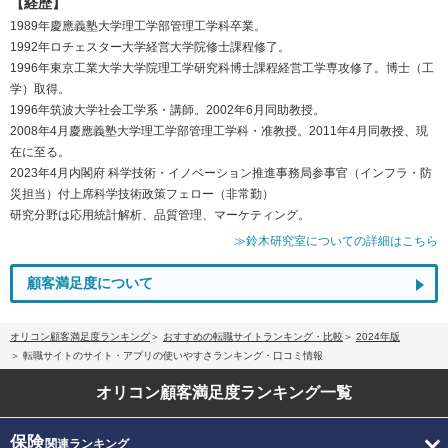
【経歴】
1989年慶應義塾大学理工学部管理工学科卒業。
1992年ロチェスター大学経営大学院修士課程修了。
1996年東京工業大学大学院理工学研究科博士課程経営工学専攻修了。博士（工
学）取得。
1996年筑波大学社会工学系・講師。2002年6月同助教授。
2008年4月慶應義塾大学理工学部管理工学科・准教授。2011年4月同教授、現
在に至る。
2023年4月内閣府 科学技術・イノベーション推進事務局参事官（インフラ・防
災担当）付上席科学技術政策フェロー（非常勤）
研究分野は応用統計解析、品質管理、マーケティング。
≫鈴木研究室についての詳細はこちら
顧客満足度について
オリコン顧客満足度ランキング
おすすめの転職サイトランキング・比較
2024年版
転職サイトのサイト・アプリの使いやすさランキング・口コミ情報
オリコン顧客満足度
ランキング一覧
保険
関連ランキング