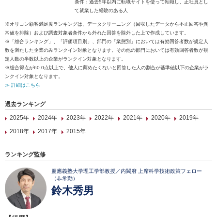
条件：過去5年以内に転職サイトを使って転職し、正社員とし
て就業した経験のある人
※オリコン顧客満足度ランキングは、データクリーニング（回収したデータから不正回答や異
常値を排除）および調査対象者条件から外れた回答を除外した上で作成しています。
※「総合ランキング」、「評価項目別」、部門の「業態別」においては有効回答者数が規定人
数を満たした企業のみランクイン対象となります。その他の部門においては有効回答者数が規
定人数の半数以上の企業がランクイン対象となります。
※総合得点が60.0点以上で、他人に薦めたくないと回答した人の割合が基準値以下の企業がラ
ンクイン対象となります。
≫ 詳細はこちら
過去ランキング
2025年
2024年
2023年
2022年
2021年
2020年
2019年
2018年
2017年
2015年
ランキング監修
慶應義塾大学理工学部教授／内閣府 上席科学技術政策フェロー
（非常勤）
鈴木秀男