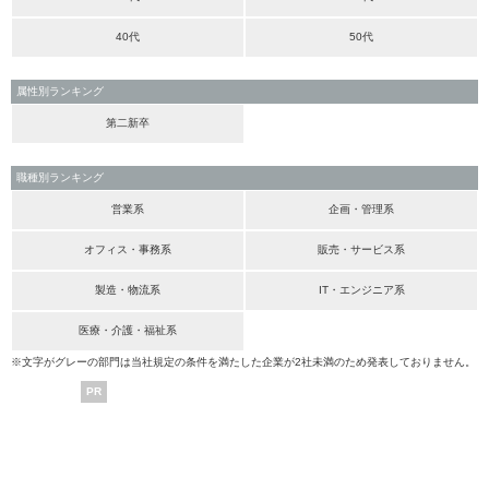
40代
50代
属性別ランキング
第二新卒
職種別ランキング
営業系
企画・管理系
オフィス・事務系
販売・サービス系
製造・物流系
IT・エンジニア系
医療・介護・福祉系
※文字がグレーの部門は当社規定の条件を満たした企業が2社未満のため発表しておりません。
PR