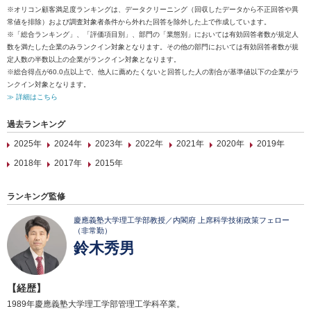
※オリコン顧客満足度ランキングは、データクリーニング（回収したデータから不正回答や異
常値を排除）および調査対象者条件から外れた回答を除外した上で作成しています。
※「総合ランキング」、「評価項目別」、部門の「業態別」においては有効回答者数が規定人
数を満たした企業のみランクイン対象となります。その他の部門においては有効回答者数が規
定人数の半数以上の企業がランクイン対象となります。
※総合得点が60.0点以上で、他人に薦めたくないと回答した人の割合が基準値以下の企業がラ
ンクイン対象となります。
≫ 詳細はこちら
過去ランキング
2025年
2024年
2023年
2022年
2021年
2020年
2019年
2018年
2017年
2015年
ランキング監修
慶應義塾大学理工学部教授／内閣府 上席科学技術政策フェロー
（非常勤）
鈴木秀男
【経歴】
1989年慶應義塾大学理工学部管理工学科卒業。