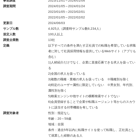
事前調査
2023/11/01～2024/01/04
調査期間
2024/01/05～2024/01/24
2023/01/05～2023/02/01
2022/01/05～2022/02/02
更新日
2024/06/03
サンプル数
4,925人（調査時サンプル数6,234人）
規定人数
100人以上
調査企業数
13社
定義
以下すべての条件を満たす正社員での転職を希望している求職
者に対して社員採用情報を提供しているWebサイト（アプリも
含む）
1)人材紹介だけでなく、企業に直接応募できる求人を扱ってい
る
2)全国の求人を扱っている
3)複数の職種・業種の求人を扱っている ※職種別を除く
4)特定のユーザー属性に限定していない ※男女別、年代別、
属性別を除く
5)検索エンジンや他サイトの横断検索サイトでない
6)会員登録することで企業や転職エージェント等からのスカウ
トに該当する付帯機能を有している
調査対象者
性別：指定なし
年齢：20～59歳
地域：全国
条件：過去5年以内に転職サイトを使って転職し、正社員とし
て就業した経験のある人