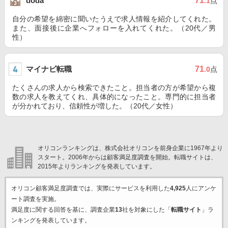
71
doda
.1
点
自分の希望を綿密に聞いたうえで求人情報を紹介してくれた。
また、面接後に企業へフォローを入れてくれた。（20代／男
性）
マイナビ転職
71
.0
点
たくさんの求人から検索できたこと。担当者の方が希望から複
数の求人を教えてくれ、具体的になったこと。専門的に担当者
が分かれており、信頼性が増した。（20代／女性）
オリコンランキングは、株式会社オリコンを前身企業に1967年より
スタート。2006年からは顧客満足度調査を開始。転職サイトは、
2015年よりランキングを発表しています。
オリコン顧客満足度調査では、実際にサービスを利用した
4,925
人にアンケ
ート調査を実施。
満足度に関する回答を基に、調査企業
13
社を対象にした「
転職サイト
」ラ
ンキングを発表しています。