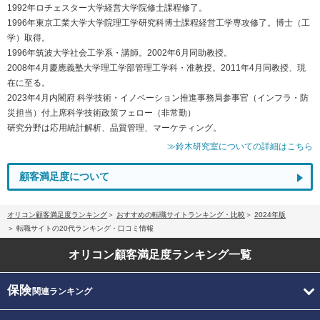
1992年ロチェスター大学経営大学院修士課程修了。
1996年東京工業大学大学院理工学研究科博士課程経営工学専攻修了。博士（工
学）取得。
1996年筑波大学社会工学系・講師。2002年6月同助教授。
2008年4月慶應義塾大学理工学部管理工学科・准教授。2011年4月同教授、現
在に至る。
2023年4月内閣府 科学技術・イノベーション推進事務局参事官（インフラ・防
災担当）付上席科学技術政策フェロー（非常勤）
研究分野は応用統計解析、品質管理、マーケティング。
≫鈴木研究室についての詳細はこちら
顧客満足度について
オリコン顧客満足度ランキング
おすすめの転職サイトランキング・比較
2024年版
転職サイトの20代ランキング・口コミ情報
オリコン顧客満足度
ランキング一覧
保険
関連ランキング