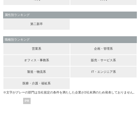
属性別ランキング
第二新卒
職種別ランキング
営業系
企画・管理系
オフィス・事務系
販売・サービス系
製造・物流系
IT・エンジニア系
医療・介護・福祉系
※文字がグレーの部門は当社規定の条件を満たした企業が2社未満のため発表しておりません。
PR