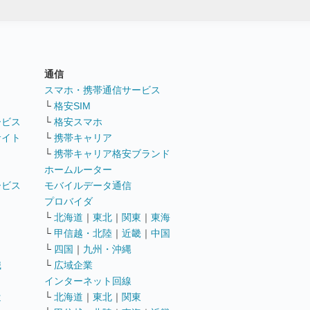
通信
ト
スマホ・携帯通信サービス
└
格安SIM
ービス
└
格安スマホ
サイト
└
携帯キャリア
└
携帯キャリア格安ブランド
ホームルーター
ービス
モバイルデータ通信
ト
プロバイダ
└
北海道
｜
東北
｜
関東
｜
東海
└
甲信越・北陸
｜
近畿
｜
中国
└
四国
｜
九州・沖縄
職
└
広域企業
インターネット回線
遣
└
北海道
｜
東北
｜
関東