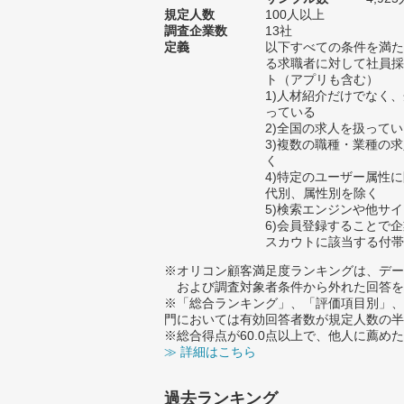
規定人数
100人以上
調査企業数
13社
定義
以下すべての条件を満た
る求職者に対して社員採
ト（アプリも含む）
1)人材紹介だけでなく
っている
2)全国の求人を扱って
3)複数の職種・業種の
く
4)特定のユーザー属性
代別、属性別を除く
5)検索エンジンや他サ
6)会員登録することで
スカウトに該当する付帯
※オリコン顧客満足度ランキングは、デー
および調査対象者条件から外れた回答を
※「総合ランキング」、「評価項目別」、
門においては有効回答者数が規定人数の半
※総合得点が60.0点以上で、他人に薦
≫ 詳細はこちら
過去ランキング