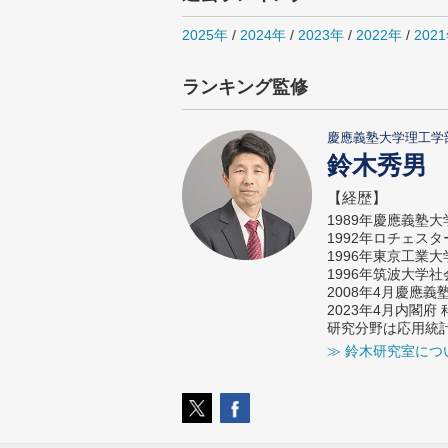
2025年
/
2024年
/
2023年
/
2022年
/
202
ランキング監修
慶應義塾大学理工学
鈴木秀男
【経歴】
1989年慶應義塾
1992年ロチェス
1996年東京工業
1996年筑波大学
2008年4月慶應
2023年4月内閣
研究分野は応用統
≫ 鈴木研究室につ