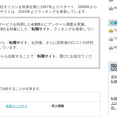
オリコンを前身企業に1967年よりスタート。2006年から
d
サイトは、2015年よりランキングを発表しています。
応
サービスを利用した
4,925
人にアンケート調査を実施。
13
社を対象にした「
転職サイト
」ランキングを発表してい
から「
転職サイト
」を評価。さらに回答者の口コミや評判
d
しています。
からも比較することで「
転職サイト
」選びにお役立てくだ
若
転
て比較することが出来ます。
転
上
さ
検索のしやすさ
求人情報
関...