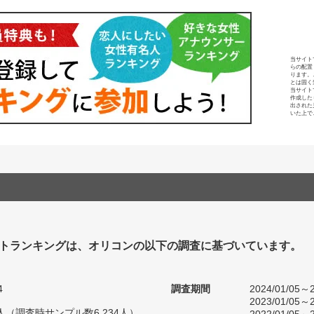
当サイト
らの配置
ります。
とは固く
当サイト
作成した
出された
いた上で
トランキングは、オリコンの以下の調査に基づいています。
4
調査期間
2024/01/05～2
2023/01/05～2
25人（調査時サンプル数6,234人）