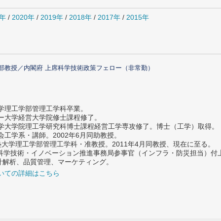
1年
/
2020年
/
2019年
/
2018年
/
2017年
/
2015年
部教授／内閣府 上席科学技術政策フェロー（非常勤）
大学理工学部管理工学科卒業。
ター大学経営大学院修士課程修了。
大学大学院理工学研究科博士課程経営工学専攻修了。博士（工学）取得。
社会工学系・講師。2002年6月同助教授。
義塾大学理工学部管理工学科・准教授。2011年4月同教授、現在に至る。
府 科学技術・イノベーション推進事務局参事官（インフラ・防災担当）
計解析、品質管理、マーケティング。
いての詳細はこちら