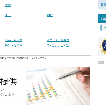
記
女性
30代
40代
特
企画・管理系
オフィス・事務系
製造・物流系
IT・エンジニア系
業が2社未満のため発表しておりません。
PR