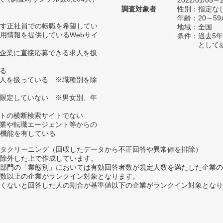
2022/01/05～2
調査対象者
性別：指定な
年齢：20～59
す正社員での転職を希望してい
地域：全国
用情報を提供しているWebサイ
条件：過去5
として
、企業に直接応募できる求人を扱
いる
求人を扱っている ※職種別を除
に限定していない ※男女別、年
イトの横断検索サイトでない
企業や転職エージェント等からの
機能を有している
タクリーニング（回収したデータから不正回答や異常値を排除）
除外した上で作成しています。
部門の「業態別」においては有効回答者数が規定人数を満たした企業の
数以上の企業がランクイン対象となります。
めたくないと回答した人の割合が基準値以下の企業がランクイン対象とな