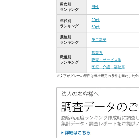
男女別
男性
ランキング
20代
年代別
ランキング
50代
属性別
第二新卒
ランキング
営業系
職種別
販売・サービス系
ランキング
医療・介護・福祉系
※文字がグレーの部門は当社規定の条件を満たした企