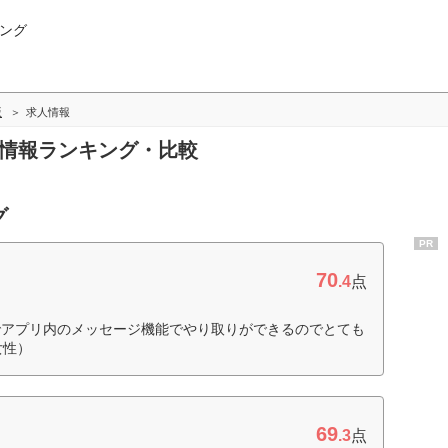
ング
版
求人情報
人情報ランキング・比較
グ
PR
70
.4
点
でアプリ内のメッセージ機能でやり取りができるのでとても
女性）
69
.3
点