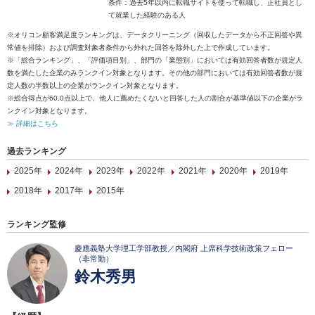
条件：過去5年以内に転職サイトを使って転職し、正社員とし
て就業した経験のある人
※オリコン顧客満足度ランキングは、データクリーニング（回収したデータから不正回答や異
常値を排除）および調査対象者条件から外れた回答を除外した上で作成しています。
※「総合ランキング」、「評価項目別」、部門の「業態別」においては有効回答者数が規定人
数を満たした企業のみランクイン対象となります。その他の部門においては有効回答者数が規
定人数の半数以上の企業がランクイン対象となります。
※総合得点が60.0点以上で、他人に薦めたくないと回答した人の割合が基準値以下の企業がラ
ンクイン対象となります。
≫ 詳細はこちら
過去ランキング
2025年
2024年
2023年
2022年
2021年
2020年
2019年
2018年
2017年
2015年
ランキング監修
慶應義塾大学理工学部教授／内閣府 上席科学技術政策フェロー
（非常勤）
鈴木秀男