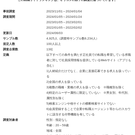
事前調査
2023/11/01～2024/01/04
調査期間
2024/01/05～2024/01/24
2023/01/05～2023/02/01
2022/01/05～2022/02/02
更新日
2024/06/03
サンプル数
4,925人（調査時サンプル数6,234人）
規定人数
100人以上
調査企業数
13社
定義
以下すべての条件を満たす正社員での転職を希望している求職
者に対して社員採用情報を提供しているWebサイト（アプリも
含む）
1)人材紹介だけでなく、企業に直接応募できる求人を扱ってい
る
2)全国の求人を扱っている
3)複数の職種・業種の求人を扱っている ※職種別を除く
4)特定のユーザー属性に限定していない ※男女別、年代別、
属性別を除く
5)検索エンジンや他サイトの横断検索サイトでない
6)会員登録することで企業や転職エージェント等からのスカウ
トに該当する付帯機能を有している
調査対象者
性別：指定なし
年齢：20～59歳
地域：全国