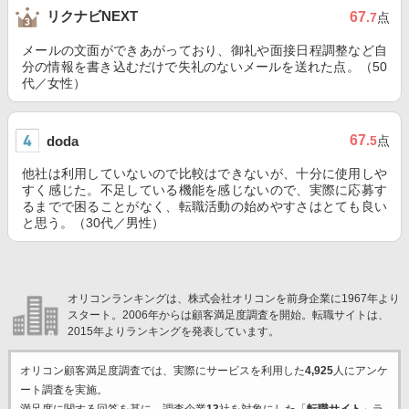
リクナビNEXT
67
.7
点
メールの文面ができあがっており、御礼や面接日程調整など自
分の情報を書き込むだけで失礼のないメールを送れた点。（50
代／女性）
67
doda
.5
点
他社は利用していないので比較はできないが、十分に使用しや
すく感じた。不足している機能を感じないので、実際に応募す
るまでで困ることがなく、転職活動の始めやすさはとても良い
と思う。（30代／男性）
オリコンランキングは、株式会社オリコンを前身企業に1967年より
スタート。2006年からは顧客満足度調査を開始。転職サイトは、
2015年よりランキングを発表しています。
オリコン顧客満足度調査では、実際にサービスを利用した
4,925
人にアンケ
ート調査を実施。