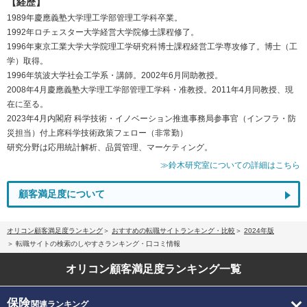
【経歴】
1989年慶應義塾大学理工学部管理工学科卒業。
1992年ロチェスター大学経営大学院修士課程修了。
1996年東京工業大学大学院理工学研究科博士課程経営工学専攻修了。博士（工
学）取得。
1996年筑波大学社会工学系・講師。2002年6月同助教授。
2008年4月慶應義塾大学理工学部管理工学科・准教授。2011年4月同教授、現
在に至る。
2023年4月内閣府 科学技術・イノベーション推進事務局参事官（インフラ・防
災担当）付上席科学技術政策フェロー（非常勤）
研究分野は応用統計解析、品質管理、マーケティング。
≫鈴木研究室についての詳細はこちら
顧客満足度について
オリコン顧客満足度ランキング
おすすめの転職サイトランキング・比較
2024年版
転職サイトの検索のしやすさランキング・口コミ情報
オリコン顧客満足度
ランキング一覧
保険
関連ランキング