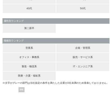
40代
50代
属性別ランキング
第二新卒
職種別ランキング
営業系
企画・管理系
オフィス・事務系
販売・サービス系
製造・物流系
IT・エンジニア系
医療・介護・福祉系
※文字がグレーの部門は当社規定の条件を満たした企業が2社未満のため発表しておりません。
PR